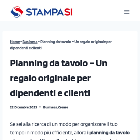
Salta
al
contenuto
Home
-
Business
-
Planning da tavolo – Un regalo originale per
dipendenti e clienti
Planning da tavolo – Un
regalo originale per
dipendenti e clienti
22 Dicembre 2023
Business
,
Creare
Se sei alla ricerca di un modo per organizzare il tuo
tempo in modo più efficiente, allora
i planning da tavolo