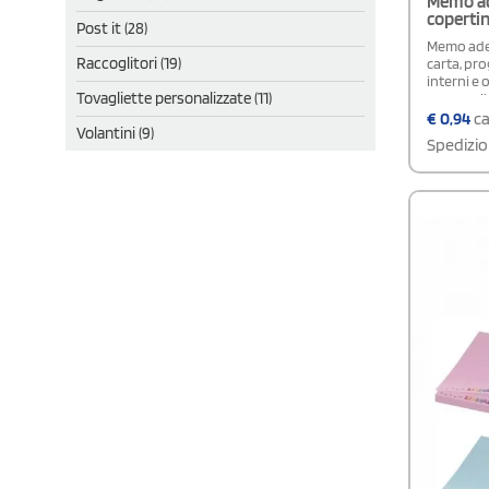
Memo ad
coperti
Post it (28)
Memo ades
Raccoglitori (19)
carta, pro
interni e 
Tovagliette personalizzate (11)
personaliz
da 80 g/m²
€
0,94
ca
Volantini (9)
decorazio
Spedizio
misura 75
varianti di
scegliend