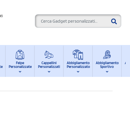
ti
Felpe
Cappellini
Abbigliamento
Abbigliamento
Ab
te
Personalizzate
Personalizzati
Personalizzato
Sportivo
d