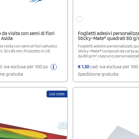
 da visita con semi di fiori
Foglietti adesivi personalizza
i Asida
Sticky-Mate® quadrati 80 g
a visita con semi di fiori selvatici.
Foglietti adesivi personalizzati, qu
: 55 x 85 mm. Prodotto in UE.
Sticky-Mate® composti da carta a
da 80 g/m², ciascuno personalizza
stampa full color. Sono disponibili 
varianti di quantità: 25, 50 e 100 fog
. iva esclusa per 100 pz
€
1,30
cad. iva esclusa per 100
possibilità di scegliere una sola o
ne gratuita
Spedizione gratuita
ogni ordine.
Cod: 21099