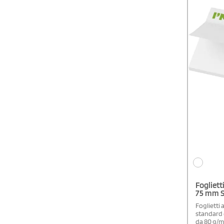
Foglietti
75 mm S
Foglietti 
standard 
da 80 g/m²