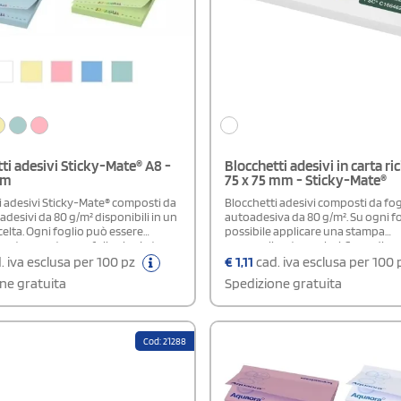
ti adesivi Sticky-Mate® A8 -
Blocchetti adesivi in carta ric
mm
75 x 75 mm - Sticky-Mate®
i adesivi Sticky-Mate® composti da
Blocchetti adesivi composti da fogl
adesivi da 80 g/m² disponibili in un
autoadesiva da 80 g/m². Su ogni fo
celta. Ogni foglio può essere
possibile applicare una stampa
zato con stampa full color. In tre
personalizzata a colori. Sono dispo
antità: 25, 50 e 100 fogli, con la
varianti di quantità: 25, 50 e 100 fog
. iva esclusa per 100 pz
€
1,11
cad. iva esclusa per 100
à di selezionare un solo colore e
possibilità di scegliere una sola q
ne gratuita
Spedizione gratuita
uantità per ordine. I colori
ogni ordine.
i del blocco sono bianco, giallo
sa chiaro, blu chiaro e menta. In fase
è necessario indicare nelle note sia
Cod: 21288
el blocco sia il colore della stampa.