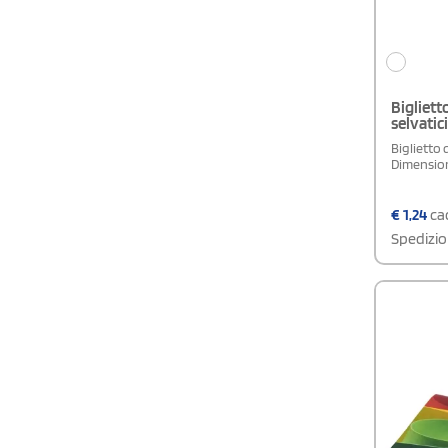
Biglietto
selvatic
Biglietto d
Dimensioni
€
1,24
cad
Spedizio