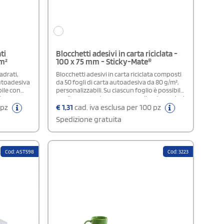
ti
Blocchetti adesivi in carta riciclata -
/m²
100 x 75 mm - Sticky-Mate®
adrati,
Blocchetti adesivi in carta riciclata composti
utoadesiva
da 50 fogli di carta autoadesiva da 80 g/m²,
bile con
personalizzabili. Su ciascun foglio è possibile
tre
applicare una stampa personalizzata a colori.
li, con la
Sono disponibili tre varianti di quantità: 25,
 pz
€
1,31
cad. iva esclusa per 100 pz
pzione per
50 e 100 fogli, con la possibilità di scegliere
Spedizione gratuita
una sola opzione per ogni ordine.
Cod: AST598
Cod: 3223