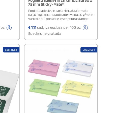
Foglietti adesivi in carta riciclata 50 x
75 mm Sticky-Mate®
Foglietti adesivi, in carta riciclata, formato
da 50 fogli di carta autoadesiva da 80 g/m2 in
vari colori. È possibile inserire una stampa
personalizzata a colori su ciascun foglio.
Disponibile in tre formati: 25 fogli, 50 fogli e
0 pz
€
1,11
cad. iva esclusa per 100 pz
100 fogli.
Spedizione gratuita
Cod: 21286
Cod: 21094