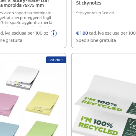
esivi Sticky-Mate® con
Stickynotes
na morbida 75x75 mm
ivi con copertina morbida in
Stickynotes in 5 colori.
gettata per proteggere i fogli
offrire spazio aggiuntivo per la
zazione. Contiene fogli in bianco
 su cui è possibile applicare una
d. iva esclusa per 100 pz
€
1,00
cad. iva esclusa per 10
ne a colori CMYK. Ogni foglio
ne gratuita
Spedizione gratuita
x75 mm. Sono disponibili tre
 quantità: 25, 50 e 100 fogli,
o una sola opzione per ordine.
Cod: 21092