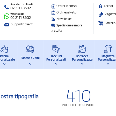
Assistenza clienti
Ordini in corso
Accedi
02 2111 8602
Ordine salvato
Whatsapp
Registra
02 2111 8602
Newsletter
Carrello
Supporto clienti
Spedizione sempre
gratuita
Penne
Taccuini
Borracce
Magliette
Sacche e Zaini
sonalizzate
Personalizzati
Personalizzate
Personalizza
410
nostra tipografia
PRODOTTI DISPONIBILI