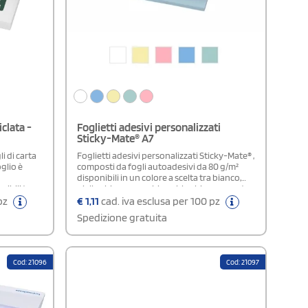
iclata -
Foglietti adesivi personalizzati
Sticky-Mate® A7
i di carta
Foglietti adesivi personalizzati Sticky-Mate® ,
glio è
composti da fogli autoadesivi da 80 g/m²
disponibili in un colore a scelta tra bianco,
nibili tre
giallo chiaro, rosa chiaro, blu chiaro e menta.
li, con la
Su ogni foglio è possibile applicare una
 pz
€
1,11
cad. iva esclusa per 100 pz
uantità per
stampa full color. Sono disponibili tre
Spedizione gratuita
varianti di quantità: 25, 50 e 100 fogli,
scegliendo un solo colore e una sola
quantità per ordine. In fase di ordine è
necessario indicare nelle note sia il colore del
Cod: 21096
Cod: 21097
blocco sia il colore della stampa.