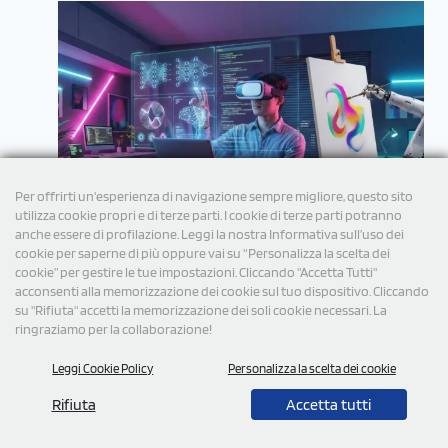
Per offrirti un'esperienza di navigazione sempre migliore, questo sito
utilizza cookie propri e di terze parti. I cookie di terze parti potranno
anche essere di profilazione. Leggi la nostra Informativa sull’uso dei
cookie per saperne di più oppure vai su “Personalizza la scelta dei
cookie” per gestire le tue impostazioni. Cliccando "Accetta Tutti"
acconsenti alla memorizzazione dei cookie sul tuo dispositivo. Cliccando
su "Rifiuta" accetti la memorizzazione dei soli cookie necessari. La
ringraziamo per la collaborazione!
Leggi Cookie Policy
Personalizza la scelta dei cookie
© 2026 Tutti i diritti Riservati StampaSi S.r.l.
Rifiuta
Accetta tutti