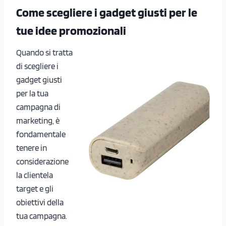
Come scegliere i gadget giusti per le
tue idee promozionali
Quando si tratta
di scegliere i
gadget giusti
per la tua
campagna di
marketing, è
fondamentale
tenere in
considerazione
la clientela
target e gli
obiettivi della
tua campagna.