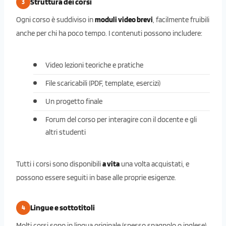
Struttura dei corsi
3
Ogni corso è suddiviso in
moduli video brevi
, facilmente fruibili
anche per chi ha poco tempo. I contenuti possono includere:
Video lezioni teoriche e pratiche
File scaricabili (PDF, template, esercizi)
Un progetto finale
Forum del corso per interagire con il docente e gli
altri studenti
Tutti i corsi sono disponibili
a vita
una volta acquistati, e
possono essere seguiti in base alle proprie esigenze.
Lingue e sottotitoli
4
Molti corsi sono in lingua originale (spesso spagnolo o inglese),