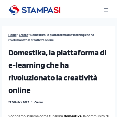
Salta
al
contenuto
Home
-
Creare
-
Domestika, la piattaforma di e-learning che ha
rivoluzionato la creatività online
Domestika, la piattaforma di
e-learning che ha
rivoluzionato la creatività
online
27 Ottobre 2025
Creare
Scopriamo insieme come funziona
Domestika
, la community di