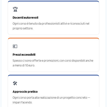
🏆
Docenti autorevoli
Ogni corso è tenuto da professionisti attivi e riconosciuti nel
proprio settore.
💶
Prezzi accessibili
Spesso ci sono offerte e promozioni, con corsi disponibili anche
a meno di 10 euro.
🛠️
Approccio pratico
Ogni corso porta alla realizzazione di un progetto concreto —
impari facendo.