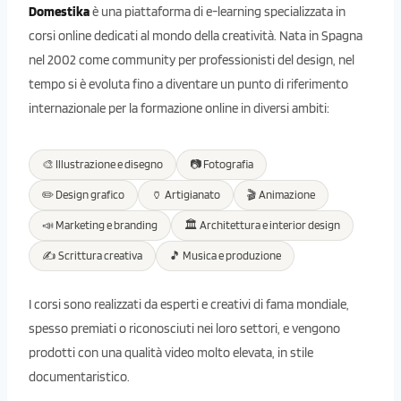
Domestika
è una piattaforma di e-learning specializzata in
corsi online dedicati al mondo della creatività. Nata in Spagna
nel 2002 come community per professionisti del design, nel
tempo si è evoluta fino a diventare un punto di riferimento
internazionale per la formazione online in diversi ambiti:
🎨 Illustrazione e disegno
📷 Fotografia
✏️ Design grafico
🏺 Artigianato
🎬 Animazione
📣 Marketing e branding
🏛️ Architettura e interior design
✍️ Scrittura creativa
🎵 Musica e produzione
I corsi sono realizzati da esperti e creativi di fama mondiale,
spesso premiati o riconosciuti nei loro settori, e vengono
prodotti con una qualità video molto elevata, in stile
documentaristico.