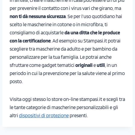
In sintesi, creare mascherine in casa può essere un di più
per prevenire il contatto con i virus vari che girano, ma
non ti dà nessuna sicurezza
. Se per l’uso quotidiano hai
scelto le mascherine in cotone o in microfibra, ti
consigliamo di acquistarle
da una ditta che le produce
con la certificazione
. Ad esempio su Stampasi.it potrai
scegliere tra mascherine da adulto e per bambino da
personalizzare per la tua famiglia. Le potrai anche
sfruttare come gadget tematici
originali
e
utili
, in un
periodo in cui la prevenzione per la salute viene al primo
posto.
Visita oggi stesso lo store on-line stampasi.it e scegli tra
le tante categorie di mascherine personalizzabili e gli
altri
dispositivi di protezione
presenti.