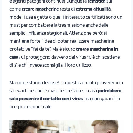
e agenti patogeni continua! Dunque la
tematica
sul
come
creare mascherine
resta di
estrema attualità
. I
modelli usa e getta o quelli in tessuto certificati sono un
must per combattere la trasmissione anche delle
semplici influenze stagionali. Attenzione però: si
mantiene forte l’idea di poter realizzare mascherine
protettive “fai da te”. Ma è sicuro
creare mascherine in
casa
? Ci proteggono davvero dai virus? C’è chi sostiene
di sì e chi invece sconsiglia il loro utilizzo.
Ma come stanno le cose? In questo articolo proveremo a
spiegarti perché le mascherine fatte in casa
potrebbero
solo prevenire il contatto con i virus
, ma non garantirti
una protezione reale.