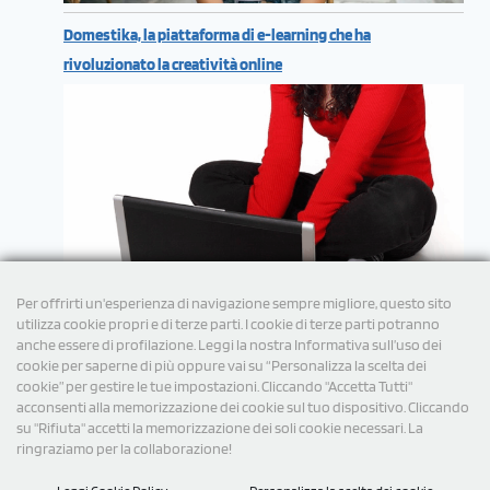
Domestika, la piattaforma di e-learning che ha
rivoluzionato la creatività online
Per offrirti un'esperienza di navigazione sempre migliore, questo sito
utilizza cookie propri e di terze parti. I cookie di terze parti potranno
anche essere di profilazione. Leggi la nostra Informativa sull’uso dei
cookie per saperne di più oppure vai su “Personalizza la scelta dei
cookie” per gestire le tue impostazioni. Cliccando "Accetta Tutti"
acconsenti alla memorizzazione dei cookie sul tuo dispositivo. Cliccando
su "Rifiuta" accetti la memorizzazione dei soli cookie necessari. La
ringraziamo per la collaborazione!