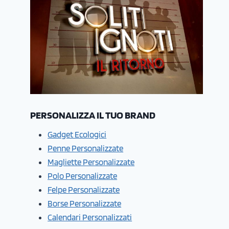
PERSONALIZZA IL TUO BRAND
Gadget Ecologici
Penne Personalizzate
Magliette Personalizzate
Polo Personalizzate
Felpe Personalizzate
Borse Personalizzate
Calendari Personalizzati