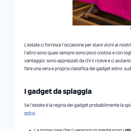
T
L’estate ci fornisce l’occasione per stare vicini ai nos
l’altro sono quasi sempre sono poco costosi e con logh
vantaggio: sono apprezzati da chi li riceve e ci aiuta
fare una vera e propria classifica dei gadget estivi, suddi
I gadget da spiaggia
Se l’estate è la regina dei gadget probabilmente la spi
estivi
.
La prime cose che ci vengono in mente sono i
gio