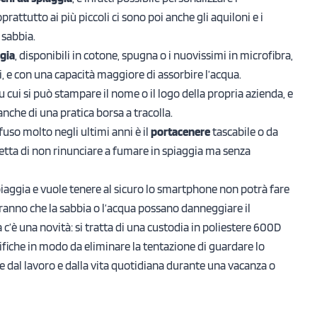
oprattutto ai più piccoli ci sono poi anche gli aquiloni e i
a sabbia.
ggia
, disponibili in cotone, spugna o i nuovissimi in microfibra,
i, e con una capacità maggiore di assorbire l’acqua.
su cui si può stampare il nome o il logo della propria azienda, e
nche di una pratica borsa a tracolla.
uso molto negli ultimi anni è il
portacenere
tascabile o da
aretta di non rinunciare a fumare in spiaggia ma senza
iaggia e vuole tenere al sicuro lo smartphone non potrà fare
ranno che la sabbia o l’acqua possano danneggiare il
 c’è una novità: si tratta di una custodia in poliestere 600D
fiche in modo da eliminare la tentazione di guardare lo
dal lavoro e dalla vita quotidiana durante una vacanza o