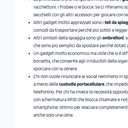
racchettoni, i frisbee o le bocce. Se ci riferiamo s
secchielli con gli altri accessori per giocare con l
Altri gadget molto apprezzati sono i
teli da spia
comodi da trasportare perché più sottili e legger
Altri simboli della spiaggia sono gli
ombrelloni
, 
che sono più semplici da spostare perché dotati a
Un gadget molto economico ma utile che si è diff
borsetta, che consente agli irriducibili della sig
sporcare con la cenere.
Chi non vuole rinunciare ai social nemmeno in sp
a meno delle
custodie portacellulare
, che impedi
telefonino. Per chi ha invece la necessità opposta
con schermatura RFID che blocca chiamate e noti
smartphone, ottimo per staccare completamente 
anche solo una cena.