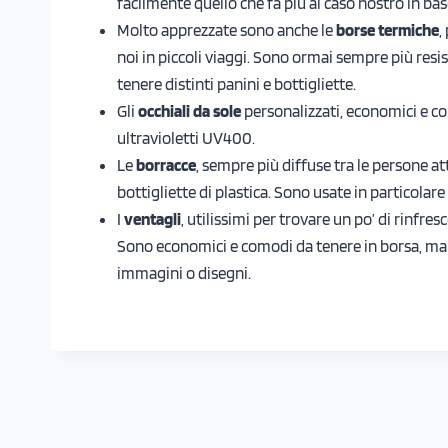
facilmente quello che fa più al caso nostro in ba
Molto apprezzate sono anche le
borse termiche
,
noi in piccoli viaggi. Sono ormai sempre più resi
tenere distinti panini e bottigliette.
Gli
occhiali da sole
personalizzati, economici e c
ultravioletti UV400.
Le
borracce
, sempre più diffuse tra le persone at
bottigliette di plastica. Sono usate in particolar
I
ventagli
, utilissimi per trovare un po’ di rinfresc
Sono economici e comodi da tenere in borsa, ma c
immagini o disegni.