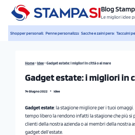
Salta
Blog Stamp
al
Le migliori idee 
contenuto
Shopper personalizzate
Penne personalizzate
Sacche e zaini personalizzati
Taccuini p
Home
-
Idee
-
Gadget estate: i migliori in città o al mare
Gadget estate: i migliori in 
14 Giugno 2022
Idee
Gadget estate
: la stagione migliore per i tuoi omaggi.
tempo libero la rendono infatti la stagione che più si pr
clienti della nostra azienda o ai membri della nostra as
gadget dell’estate.