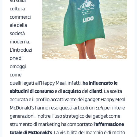
vo sulla
cultura
commerci
ale della
società
moderna.
L’introduzi
one di
omaggi
come
quelli legati all’Happy Meal, infatti,
ha influenzato le
abitudini di consumo
e di
acquisto
dei
clienti
. La scelta
accurata e il profilo accattivante dei gadget Happy Meal
McDonald’s hanno reso questi articoli un
cult
per intere
generazioni. Inoltre, l’uso strategico dei gadget come
strumento di marketing ha comportato
l’affermazione
totale di McDonald’s
. La visibilità del marchio è di molto