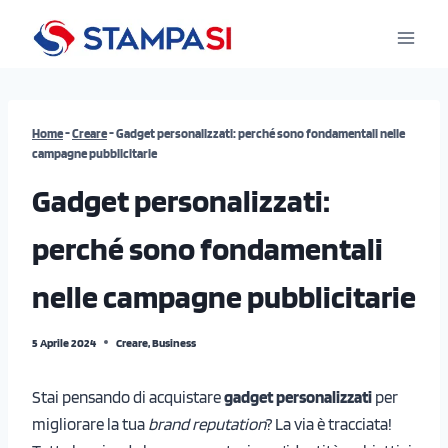
Salta
al
contenuto
Home
-
Creare
-
Gadget personalizzati: perché sono fondamentali nelle
campagne pubblicitarie
Gadget personalizzati:
perché sono fondamentali
nelle campagne pubblicitarie
5 Aprile 2024
Creare
,
Business
Stai pensando di acquistare
gadget personalizzati
per
migliorare la tua
brand reputation
? La via è tracciata!