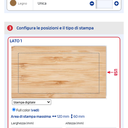
Legno
Unica
3
Configura le posizioni e il tipo di stampa
LATO 1
Full color
(vedi)
Area di stampa massima
:
120 mm
60 mm
Larghezza (mm)
Altezza (mm)