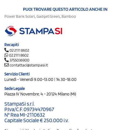
PUOI TROVARE QUESTO ARTICOLO ANCHE IN
,
,
Power Bank Solari
Gadget Green
Bamboo
Recapiti
02 2111 8602
02 2111 8602
3755036900
contattaci@stampasi.it
Servizio Clienti
Lunedì - Venerdì 9.00-13.00 | 14.30-18.00
Sede Legale
Piazza IV Novembre, 4 - 20124 Milano (MI)
StampaSi s.r.l.
P.Iva/C.F. 09734470967
N° Rea MI-2110632
Capitale Sociale € 250.000 i.v.