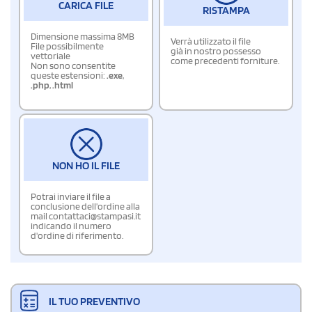
CARICA FILE
RISTAMPA
Dimensione massima 8MB
Verrà utilizzato il file
File possibilmente
già in nostro possesso
vettoriale
come precedenti forniture.
Non sono consentite
queste estensioni:
.exe
,
.php
,
.html
NON HO IL FILE
Potrai inviare il file a
conclusione dell'ordine alla
mail contattaci@stampasi.it
indicando il numero
d'ordine di riferimento.
IL TUO PREVENTIVO