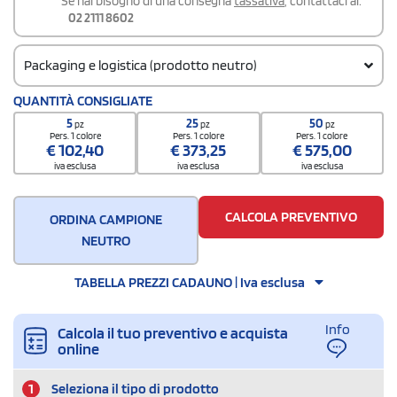
Se hai bisogno di una consegna
tassativa
, contattaci al:
02 2111 8602
Packaging e logistica (prodotto neutro)
Codice doganale
QUANTITÀ CONSIGLIATE
8501 7100
5
25
50
pz
pz
pz
Quantità per confezione
Pers. 1 colore
Pers. 1 colore
Pers. 1 colore
€
102,40
€
373,25
€
575,00
1
iva esclusa
iva esclusa
iva esclusa
Quantità per scatola
50
CALCOLA PREVENTIVO
ORDINA CAMPIONE
NEUTRO
TABELLA PREZZI CADAUNO | Iva esclusa
Info
Calcola il tuo preventivo e acquista
online
1
Seleziona il tipo di prodotto