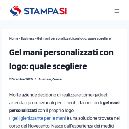
Salta
al
contenuto
Home
-
Business
-
Gel mani personalizzati con logo: quale scegliere
Gel mani personalizzati con
logo: quale scegliere
2 Dicembre 2020
Business
,
Creare
Molte aziende decidono di realizzare come gadget
aziendali promozionali per i clienti, flaconcini di
gel mani
personalizzati
con il proprio logo.
Il
gel igienizzante per le mani
è una soluzione trovata nel
corso del Novecento. Nasce dall’esperienza dei medici