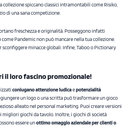
pria collezione spiccano classici intramontabili come Risiko,
zio di una sana competizione.
ortano freschezza e originalità. Posseggono infatti
lo come Pandemic non può mancare nella tua collezione.
sconfiggere minacce globali. Infine, Taboo o Pictionary
ri il loro fascino promozionale!
lizzati
coniugano attenzione ludica
e
potenzialità
ggiungere un logo o una scritta può trasformare un gioco
zioso alleato nel personal marketing. Puoi creare versioni
migliori giochi da tavolo. Inoltre, i giochi di società
possono essere un
ottimo omaggio aziendale per clienti o