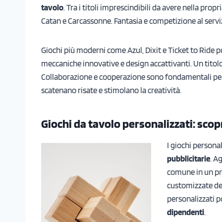
tavolo
. Tra i titoli imprescindibili da avere nella pro
Catan e Carcassonne. Fantasia e competizione al servi
Giochi più moderni come Azul, Dixit e Ticket to Ride p
meccaniche innovative e design accattivanti. Un tito
Collaborazione e cooperazione sono fondamentali per 
scatenano risate e stimolano la creatività.
Giochi da tavolo personalizzati: scop
I giochi persona
pubblicitarie
. A
comune in un pre
customizzate dei 
personalizzati 
dipendenti
.