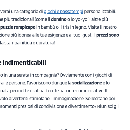
verai una categoria di
giochi e passatempi
personalizzabili.
e più tradizionali (come il
domino
o lo yo-yo!), altre più
l
puzzle rompicapo
in bambù o il tris in legno. Visita il nostro
pzione più idonea alle tue esigenze e ai tuoi gusti. I
prezzi sono
 la stampa nitida e duratura!
e indimenticabili
o in una serata in compagnia? Ovviamente con i giochi di
 tra le persone. Favoriscono dunque la
socializzazione
e lo
onata permette di abbattere le barriere comunicative. Il
avolo divertenti stimolano l’immaginazione. Sollecitano poi
 momenti preziosi di condivisione e divertimento? Riunisci gli