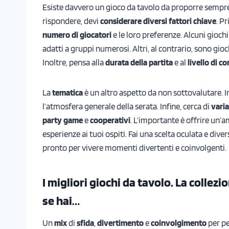
Esiste davvero un gioco da tavolo da proporre sempr
rispondere, devi
considerare diversi fattori chiave
. Pr
numero di giocatori
e le loro preferenze. Alcuni giochi
adatti a gruppi numerosi. Altri, al contrario, sono gioc
Inoltre, pensa alla
durata della partita
e al
livello di c
La
tematica
è un altro aspetto da non sottovalutare. I
l’atmosfera generale della serata. Infine, cerca di
varia
party game
e
cooperativi
. L’importante è offrire un
esperienze ai tuoi ospiti. Fai una scelta oculata e divers
pronto per vivere momenti divertenti e coinvolgenti.
I migliori giochi da tavolo. La collez
se hai…
Un
mix
di
sfida
,
divertimento
e
coinvolgimento
per pe