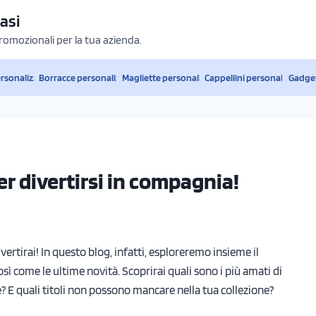
asi
promozionali per la tua azienda.
ersonalizzati
Borracce personalizzate
Magliette personalizzate
Cappellini personalizzati
Gadget
per divertirsi in compagnia!
divertirai! In questo blog, infatti, esploreremo insieme il
osì come le ultime novità. Scoprirai quali sono i più amati di
e? E quali titoli non possono mancare nella tua collezione?