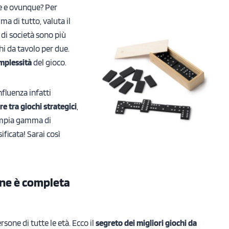
e e ovunque? Per
ima di tutto, valuta il
 di società sono più
hi da tavolo per due.
omplessità
del gioco.
nfluenza infatti
re tra giochi strategici
,
’ampia gamma di
ificata! Sarai così
ione è completa
rsone di tutte le età. Ecco il
segreto dei migliori giochi da