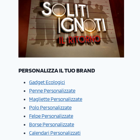
PERSONALIZZA IL TUO BRAND
Gadget Ecologici
Penne Personalizzate
Magliette Personalizzate
Polo Personalizzate
Felpe Personalizzate
Borse Personalizzate
Calendari Personalizzati