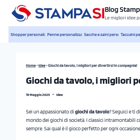
Salta
Blog Stamp
al
Le migliori idee 
contenuto
Shopper personalizzate
Penne personalizzate
Sacche e zaini personalizzati
Taccuini p
Home
-
Idee
-
Giochi da tavolo, i migliori per divertirsi in compagnia!
Giochi da tavolo, i migliori 
19 Maggio 2025
Idee
Sei un appassionato di
giochi da tavolo
? Seguici e ti 
mondo dei giochi di società. I classici intramontabili c
sempre. Sai qual è il gioco perfetto per ogni occasion