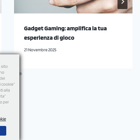
Gadget Gaming: amplifica la tua
esperienza di gioco
21 Novembre 2025
 sito
nno
dei
i cookie”
i alla
uta"
mo per
okie