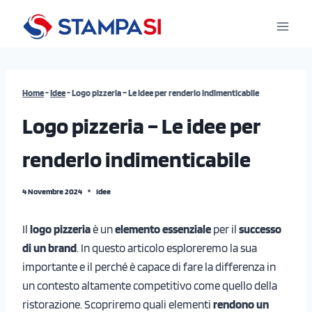
Salta
al
contenuto
Home
-
Idee
-
Logo pizzeria – Le idee per renderlo indimenticabile
Logo pizzeria – Le idee per
renderlo indimenticabile
4 Novembre 2024
Idee
Il
logo pizzeria
è un
elemento essenziale
per il
successo
di un brand
. In questo articolo esploreremo la sua
importante e il perché è capace di fare la differenza in
un contesto altamente competitivo come quello della
ristorazione. Scopriremo quali elementi
rendono un