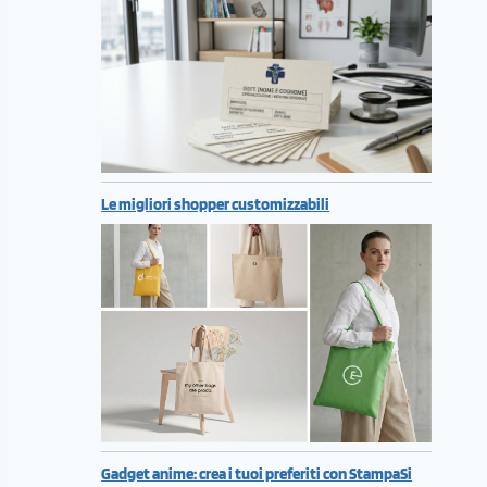
Le migliori shopper customizzabili
Gadget anime: crea i tuoi preferiti con StampaSi