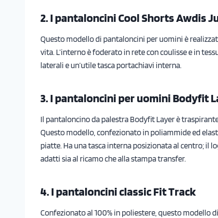
2. I pantaloncini Cool Shorts Awdis J
Questo modello di pantaloncini per uomini è realizzat
vita. L’interno è foderato in rete con coulisse e in tes
laterali e un’utile tasca portachiavi interna.
3. I pantaloncini per uomini Bodyfit 
Il pantaloncino da palestra Bodyfit Layer è traspirante
Questo modello, confezionato in poliammide ed elastene
piatte. Ha una tasca interna posizionata al centro; il l
adatti sia al ricamo che alla stampa transfer.
4. I pantaloncini classic Fit Track
Confezionato al 100% in poliestere, questo modello di