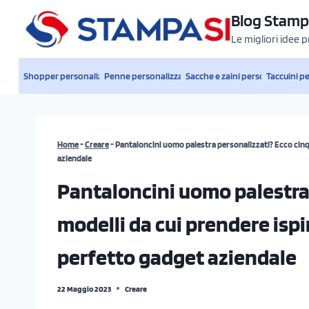
Salta
Blog Stamp
al
Le migliori idee 
contenuto
Shopper personalizzate
Penne personalizzate
Sacche e zaini personalizzati
Taccuini p
Home
-
Creare
-
Pantaloncini uomo palestra personalizzati? Ecco cinq
aziendale
Pantaloncini uomo palestra
modelli da cui prendere ispi
perfetto gadget aziendale
22 Maggio 2023
Creare