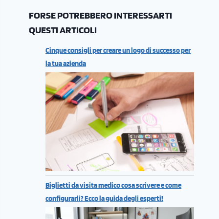
FORSE POTREBBERO INTERESSARTI
QUESTI ARTICOLI
Cinque consigli per creare un logo di successo per
la tua azienda
Biglietti da visita medico cosa scrivere e come
configurarli? Ecco la guida degli esperti!