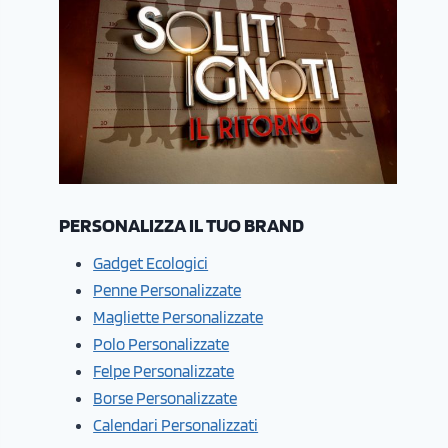
PERSONALIZZA IL TUO BRAND
Gadget Ecologici
Penne Personalizzate
Magliette Personalizzate
Polo Personalizzate
Felpe Personalizzate
Borse Personalizzate
Calendari Personalizzati