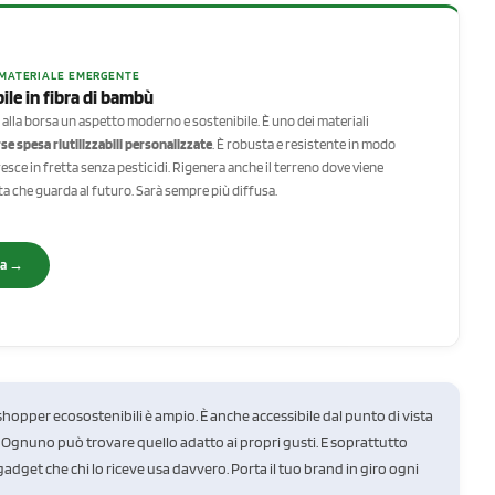
· MATERIALE EMERGENTE
bile in fibra di bambù
 alla borsa un aspetto moderno e sostenibile. È uno dei materiali
se spesa riutilizzabili personalizzate
. È robusta e resistente in modo
resce in fretta senza pesticidi. Rigenera anche il terreno dove viene
lta che guarda al futuro. Sarà sempre più diffusa.
sa →
shopper ecosostenibili è ampio. È anche accessibile dal punto di vista
si. Ognuno può trovare quello adatto ai propri gusti. E soprattutto
gadget che chi lo riceve usa davvero. Porta il tuo brand in giro ogni