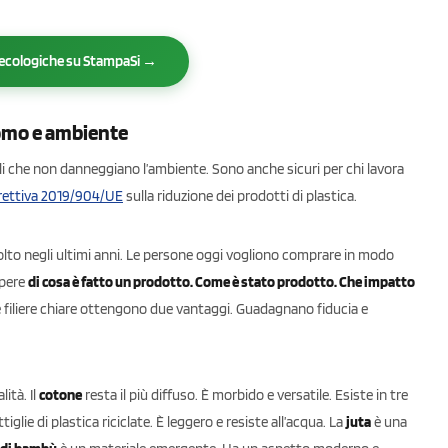
r ecologiche su StampaSi →
uomo e ambiente
i che non danneggiano l’ambiente. Sono anche sicuri per chi lavora
rettiva 2019/904/UE
sulla riduzione dei prodotti di plastica.
lto negli ultimi anni. Le persone oggi vogliono comprare in modo
apere
di cosa è fatto un prodotto. Come è stato prodotto. Che impatto
 e filiere chiare ottengono due vantaggi. Guadagnano fiducia e
ità. Il
cotone
resta il più diffuso. È morbido e versatile. Esiste in tre
tiglie di plastica riciclate. È leggero e resiste all’acqua. La
juta
è una