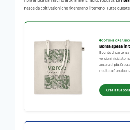
fibra antica dal fascino artigianale. È molto robusta. La
fibr
nasce da coltivazioni che rigenerano il terreno. Tutte queste 
COTONE ORGANICO 
Borsa spesa in 
Il punto di partenza
versioni, riciclato, 
ancora di più. Cresc
risultato è una bors
Crea la tua bor