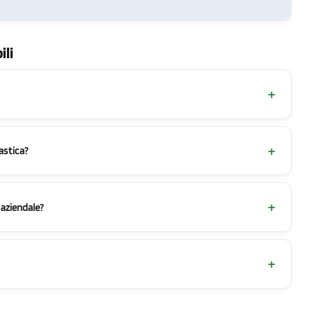
ili
lastica?
 aziendale?