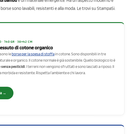
a di bambù
è un materiale emergente. Ha un aspetto moderno e
borse sono lavabili, resistenti e alla moda. Le trovi su StampaSi.
· 140 GR · 38×42 CM
tessuto di cotone organico
 sono le
borse per la spesa di stoffa
in cotone. Sono disponibili in tre
naturale e organico. Il cotone normale è già sostenibile. Quello biologico lo è
e
senza pesticidi
. I terreni non vengono sfruttati e sono lasciati a riposo. Il
a morbida e resistente. Rispetta l’ambiente e chi lavora.
sa →