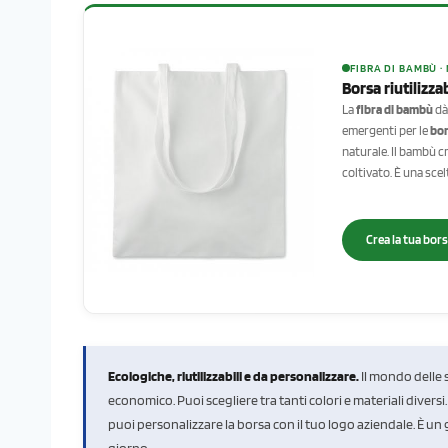
FIBRA DI BAMBÙ 
Borsa riutilizza
La
fibra di bambù
dà
emergenti per le
bor
naturale. Il bambù c
coltivato. È una sce
Crea la tua bor
Ecologiche, riutilizzabili e da personalizzare.
Il mondo delle 
economico. Puoi scegliere tra tanti colori e materiali diver
puoi personalizzare la borsa con il tuo logo aziendale. È un 