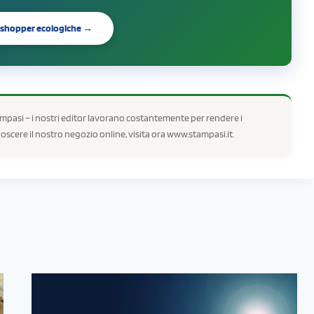
le shopper ecologiche →
pasi – i nostri editor lavorano costantemente per rendere i
onoscere il nostro negozio online, visita ora www.stampasi.it.