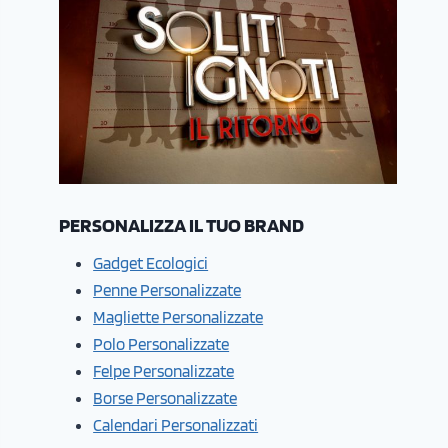
PERSONALIZZA IL TUO BRAND
Gadget Ecologici
Penne Personalizzate
Magliette Personalizzate
Polo Personalizzate
Felpe Personalizzate
Borse Personalizzate
Calendari Personalizzati