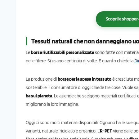
Scopri le shoppe
Tessuti naturali che non danneggiano 
Le
borse riutilizzabili personalizzate
sono fatte con material
nelle filiere. Si usano centinaia di volte. È quanto chiede la
Di
La produzione di
borse per la spesa in tessuto
è cresciuta mo
sostenibile. Il consumatore di oggi chiede tre cose. Vuole s
ha sul pianeta
. Le aziende che scelgono materiali certificati
migliorano la loro immagine.
Oggi ci sono molti materiali disponibili. Ognuno ha le sue qual
varianti, naturale, riciclato e organico. L’
R-PET
viene dalle bot