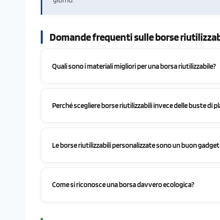
giorno.
Domande frequenti sulle borse riutilizzab
Quali sono i materiali migliori per una borsa riutilizzabile?
Perché scegliere borse riutilizzabili invece delle buste di p
Le borse riutilizzabili personalizzate sono un buon gadget
Come si riconosce una borsa davvero ecologica?