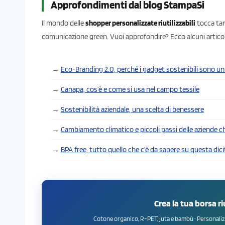
Approfondimenti dal blog StampaSi
Il mondo delle
shopper personalizzate riutilizzabili
tocca tant
comunicazione green. Vuoi approfondire? Ecco alcuni articoli 
→
Eco-Branding 2.0, perché i gadget sostenibili sono un 
→
Canapa, cos’è e come si usa nel campo tessile
→
Sostenibilità aziendale, una scelta di benessere
→
Cambiamento climatico e piccoli passi delle aziende c
→
BPA free, tutto quello che c’è da sapere su questa dic
Crea la tua borsa r
Cotone organico, R-PET, juta e bambù · Personalizz