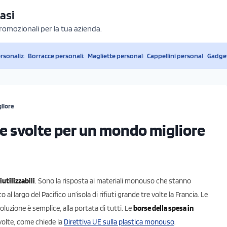
asi
promozionali per la tua azienda.
ersonalizzati
Borracce personalizzate
Magliette personalizzate
Cappellini personalizzati
Gadget
gliore
ole svolte per un mondo migliore
iutilizzabili
. Sono la risposta ai materiali monouso che stanno
 al largo del Pacifico un’isola di rifiuti grande tre volte la Francia. Le
luzione è semplice, alla portata di tutti. Le
borse della spesa in
 volte, come chiede la
Direttiva UE sulla plastica monouso
.