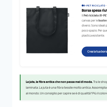
R-PET RICICLATO ·
Borsa spesa riu
Il
Pet riciclato (R-PE
canvas per le
buste r
diversi. Sono ideali
poco spazio. Per que
plastica esistente.
Crea la tua bor
La juta, la fibra antica che non passa mai di moda.
Tra le sho
laminata. La juta è una fibra tessile molto antica. Assomiglia 
al mondo. Un consiglio per capire se è di qualità? Più il colore