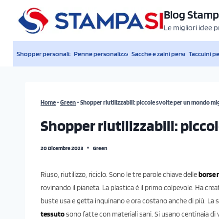
Salta
Blog Stamp
al
Le migliori idee 
contenuto
Shopper personalizzate
Penne personalizzate
Sacche e zaini personalizzati
Taccuini p
Home
-
Green
-
Shopper riutilizzabili: piccole svolte per un mondo mi
Shopper riutilizzabili: picc
20 Dicembre 2023
Green
Riuso, riutilizzo, riciclo. Sono le tre parole chiave delle
borse r
rovinando il pianeta. La plastica è il primo colpevole. Ha creato
buste usa e getta inquinano e ora costano anche di più. La so
tessuto
sono fatte con materiali sani. Si usano centinaia di