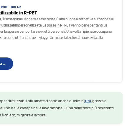
 190T · 100 GR
tilizzabile in R-PET
T)
è sostenibile, leggero e resistente. È una buona alternativa al cotone e al
iutilizzabili personalizzate
. Le borse in R-PET vanno bene per tanti usi
 per la spesa e per portare oggetti personali. Una volta ripiegate occupano
sto sono utili anche per i viaggi. Un materiale che dà nuova vita alla
sa →
pper riutilizzabili più amate ci sono anche quelle in
juta
, grezza o
al lino e alla canapa nella lavorazione. È una delle fibre più resistenti
 è chiaro, migliore è la fibra.