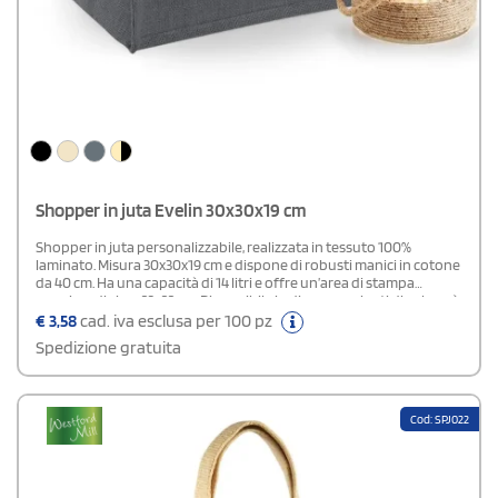
Shopper in juta Evelin 30x30x19 cm
Shopper in juta personalizzabile, realizzata in tessuto 100%
laminato. Misura 30x30x19 cm e dispone di robusti manici in cotone
da 40 cm. Ha una capacità di 14 litri e offre un’area di stampa
massima di circa 23x22 cm. Disponibile in diverse varianti di colore, è
un gadget promozionale ecologico e affidabile, ideale per aziende
€
3,58
cad. iva esclusa per 100 pz
e negozi.
Spedizione gratuita
Cod: SPJ022