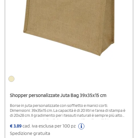
Shopper personalizzate Juta Bag 39x35x15 cm
Borse in juta personalizzate con soffietto e manici corti.
Dimensioni: 39x35x15 cm. La capacità è di 20 litri e l'area di stampa è
di 20x28 cm. Il gradimento per i tessuti naturali è sempre più alto
per cui questo modello di shopper versatile e di qualità ha un
potenziale promozionale molto elevato. Su StampaSì i prezzi sono
€
3,89
cad. iva esclusa per 100 pz
contenuti e la consegna gratuita.
Spedizione gratuita