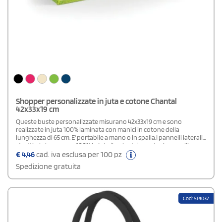
Shopper personalizzate in juta e cotone Chantal
42x33x19 cm
Queste buste personalizzate misurano 42x33x19 cm e sono
realizzate in juta 100% laminata con manici in cotone della
lunghezza di 65 cm. E' portabile a mano o in spalla.I pannelli laterali
stretti e la base sono 100% in juta (laminata), mentre i pannelli
laterali larghi in tono natural sono al 100% in cotone (canvas). La
€
4,46
cad. iva esclusa per 100 pz
capacità è di 21 litri. Sono idee promozionali intelligenti per negozi
Spedizione gratuita
e supermercati.
Cod: SPJ037