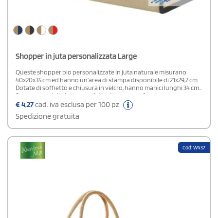
Shopper in juta personalizzata Large
Queste shopper bio personalizzate in juta naturale misurano
40x20x35 cm ed hanno un'area di stampa disponibile di 21x29,7 cm.
Dotate di soffietto e chiusura in velcro, hanno manici lunghi 34 cm.
Sono un modello Large, perfette dunque per fare la spesa.
Acquistale subito su StampaSì: il rapporto tra qualità e prezzo è
€
4,27
cad. iva esclusa per 100 pz
eccellente.
Spedizione gratuita
Cod: W437