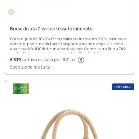
Borse di juta Clea con tessuto laminato
Borse di juta da 30x30x12 cm, realizzate in tessuto 100% laminato e
dotate di pratici manici per il trasporto a mano o a spalla. Hanno
una capacità di 10 litri e un’area di stampa fronte-retro fino a 21x29
cm. Perfette come gadget promozionali ecologici per negozi e
aziende, sono disponibili su StampaSì a prezzi competitivi.
€
3,19
cad. iva esclusa per 100 pz
Spedizione gratuita
Cod: SPJ025