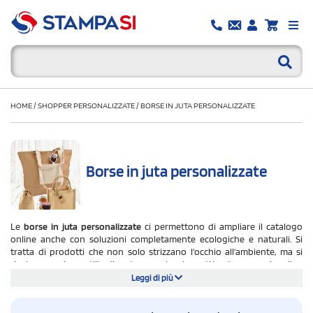
HOME
/
SHOPPER PERSONALIZZATE
/
BORSE IN JUTA PERSONALIZZATE
Borse in juta personalizzate
Le
borse in juta personalizzate
ci permettono di ampliare il catalogo
online anche con soluzioni completamente ecologiche e naturali. Si
tratta di prodotti che non solo strizzano l'occhio all'ambiente, ma si
rivelano assai versatili e diventano anche eleganti buste promozionali.
Leggi di più
Le borse di juta personalizzabili si possono adattare a diversi settori
merceologici e si trasformano in apprezzati omaggi per i clienti
affezionati, da distribuire anche in occasioni di eventi e festività. I modelli