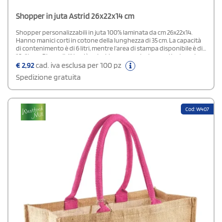
Shopper in juta Astrid 26x22x14 cm
Shopper personalizzabili in juta 100% laminata da cm 26x22x14.
Hanno manici corti in cotone della lunghezza di 35 cm. La capacità
di contenimento è di 6 litri, mentre l'area di stampa disponibile è di
18x14 cm. Disponibili in più colori, hanno un design particolare che
esalta chi ama gadget promozionali ecologici e dai tessuti naturali.
€
2,92
cad. iva esclusa per 100 pz
Spedizione gratuita
Cod: W407