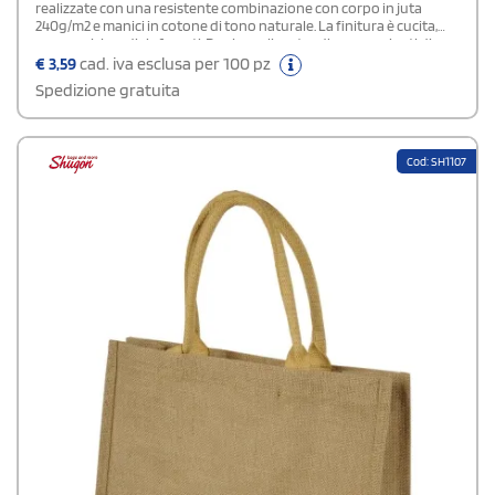
realizzate con una resistente combinazione con corpo in juta
240g/m2 e manici in cotone di tono naturale. La finitura è cucita,
con manici medi rinforzati. Puoi scegliere tra diverse varianti di
colore. Sopportano fino a 6 kg di peso. Rappresentano un'idea
€
3,59
cad. iva esclusa per 100 pz
vincente per creare gadget promozionali per negozi e aziende.
Spedizione gratuita
Cod: SH1107