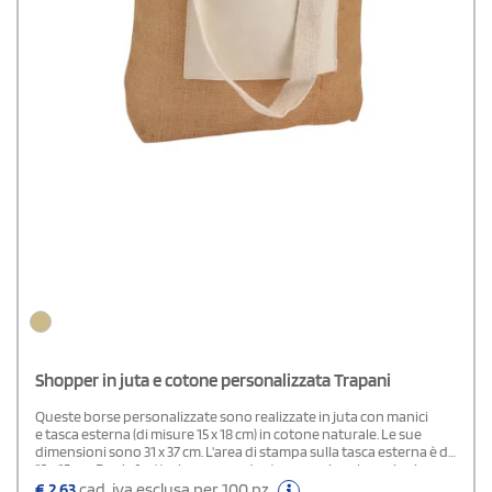
Shopper in juta e cotone personalizzata Trapani
Queste borse personalizzate sono realizzate in juta con manici
e tasca esterna (di misure 15 x 18 cm) in cotone naturale. Le sue
dimensioni sono 31 x 37 cm. L'area di stampa sulla tasca esterna è di
12 x 15 cm. Puoi sfruttarle come gadget promozionale ecologico per
eventi o fiere di settore. Il rapporto tra qualità e prezzo è ottima.
€
2,63
cad. iva esclusa per 100 pz