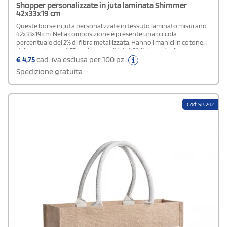
Shopper personalizzate in juta laminata Shimmer
42x33x19 cm
Queste borse in juta personalizzate in tessuto laminato misurano
42x33x19 cm. Nella composizione è presente una piccola
percentuale del 2% di fibra metallizzata. Hanno i manici in cotone
della lunghezza di 55 cm. La capacità è di 21 litri, mentre l'area
stampabile massima è 34x24 cm. La loro anima "green" le rende un
€
4,75
cad. iva esclusa per 100 pz
gadget promozionale moderno e molto richiesto.
Spedizione gratuita
Cod: SPJ242