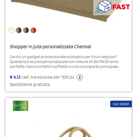
Shopper in juta personalizzata Chennai
Cerchi un gadget promozionale ecologico per il tuo negozio?
Queste borse juta personalizzate con misure di 30x19x30 sono
perfette. Hanno infatti il soffietto e uno scomparto principale
aperto e laminato. I manici in cotone sono caratteristici perché
arrotolati. L'area di stampa è 21x29,7 cm su cui potrai disegnare il
€
4,12
cad. iva esclusa per 100 pz
tuo logo o riprodurre una scritta pubblicitaria.
Spedizione gratuita
Cod: SPJ001