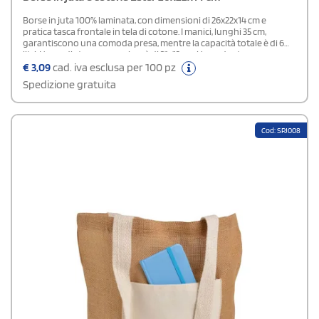
Borse in juta 100% laminata, con dimensioni di 26x22x14 cm e
pratica tasca frontale in tela di cotone. I manici, lunghi 35 cm,
garantiscono una comoda presa, mentre la capacità totale è di 6
litri. L’area di stampa massima è di 21x13 cm. Un gadget
promozionale ecologico perfetto per chi desidera offrire ai propri
€
3,09
cad. iva esclusa per 100 pz
clienti un articolo utile e sostenibile.
Spedizione gratuita
Cod: SPJ008