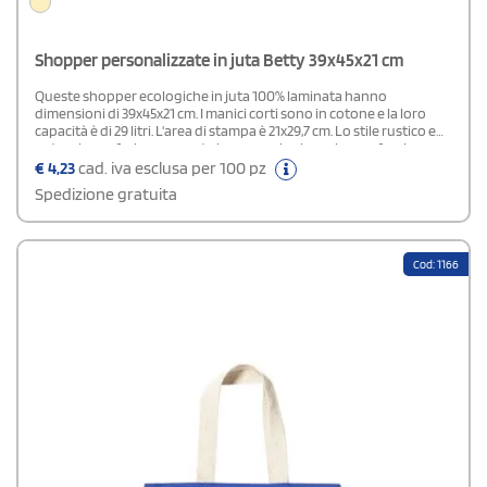
Shopper personalizzate in juta Betty 39x45x21 cm
Queste shopper ecologiche in juta 100% laminata hanno
dimensioni di 39x45x21 cm. I manici corti sono in cotone e la loro
capacità è di 29 litri. L'area di stampa è 21x29,7 cm. Lo stile rustico e
naturale conferisce a queste borse per lo shopping un fascino
speciale: per questo possono diventare dei gadget promozionali
€
4,23
cad. iva esclusa per 100 pz
efficaci per negozi e supermercati.
Spedizione gratuita
Cod: 1166