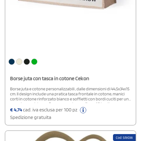
Borse juta con tasca in cotone Cekon
Borse juta e cotone personalizzabili , dalle dimensioni di 44,5x34x15
cm. Il design include una pratica tasca frontale in cotone, manici
corti in cotone rinforzato bianco e soffietti con bordi cuciti per una
maggiore resistenza. Possono sostenere fino a 10 kg di peso,
rendendole ideali come gadget pubblicitari per aziende e punti
€
4,74
cad. iva esclusa per 100 pz
vendita.
Spedizione gratuita
Cod: SPJ036