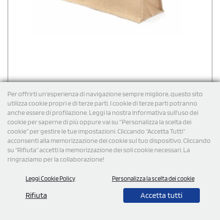
Per offrirti un'esperienza di navigazione sempre migliore, questo sito
utilizza cookie propri e di terze parti. I cookie di terze parti potranno
anche essere di profilazione. Leggi la nostra Informativa sull’uso dei
cookie per saperne di più oppure vai su “Personalizza la scelta dei
cookie” per gestire le tue impostazioni. Cliccando "Accetta Tutti"
Borsa per spiaggia personalizzabile Ponza
acconsenti alla memorizzazione dei cookie sul tuo dispositivo. Cliccando
su "Rifiuta" accetti la memorizzazione dei soli cookie necessari. La
Borsa da spiaggia rettangolare in juta laminata da 310 g/m², con
robusti manici in cotone da 70 cm (9-10 mm di diametro), perfetta
ringraziamo per la collaborazione!
per le giornate al mare.
Leggi Cookie Policy
Personalizza la scelta dei cookie
€
3,36
cad. iva esclusa per 100 pz
Spedizione gratuita
Rifiuta
Accetta tutti