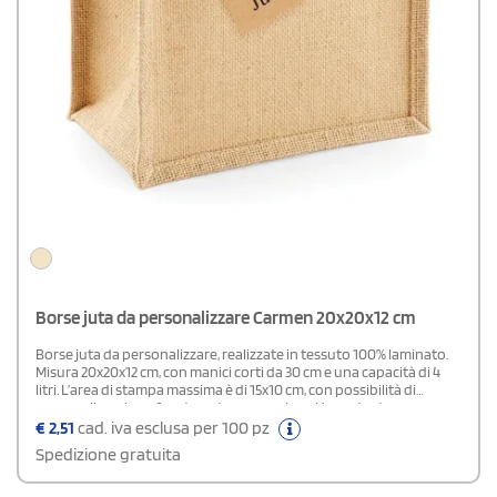
Borse juta da personalizzare Carmen 20x20x12 cm
Borse juta da personalizzare, realizzate in tessuto 100% laminato.
Misura 20x20x12 cm, con manici corti da 30 cm e una capacità di 4
litri. L’area di stampa massima è di 15x10 cm, con possibilità di
personalizzazione fronte-retro a un colore. Un gadget
promozionale ecosostenibile perfetto per botteghe e negozi che
€
2,51
cad. iva esclusa per 100 pz
desiderano un tocco naturale e autentico.
Spedizione gratuita