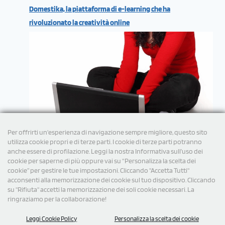
Domestika, la piattaforma di e-learning che ha
rivoluzionato la creatività online
Per offrirti un'esperienza di navigazione sempre migliore, questo sito
utilizza cookie propri e di terze parti. I cookie di terze parti potranno
anche essere di profilazione. Leggi la nostra Informativa sull’uso dei
cookie per saperne di più oppure vai su “Personalizza la scelta dei
cookie” per gestire le tue impostazioni. Cliccando "Accetta Tutti"
acconsenti alla memorizzazione dei cookie sul tuo dispositivo. Cliccando
su "Rifiuta" accetti la memorizzazione dei soli cookie necessari. La
ringraziamo per la collaborazione!
Leggi Cookie Policy
Personalizza la scelta dei cookie