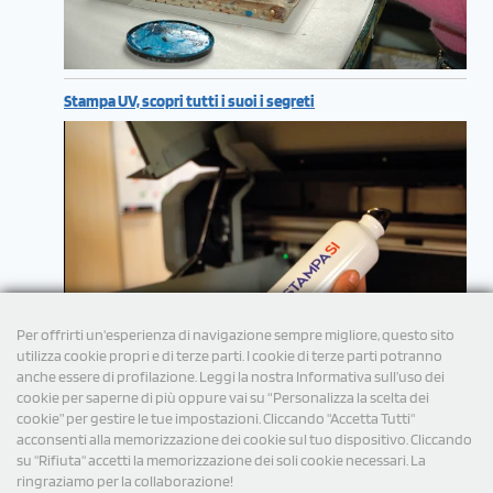
Stampa UV, scopri tutti i suoi i segreti
Per offrirti un'esperienza di navigazione sempre migliore, questo sito
utilizza cookie propri e di terze parti. I cookie di terze parti potranno
anche essere di profilazione. Leggi la nostra Informativa sull’uso dei
cookie per saperne di più oppure vai su “Personalizza la scelta dei
cookie” per gestire le tue impostazioni. Cliccando "Accetta Tutti"
acconsenti alla memorizzazione dei cookie sul tuo dispositivo. Cliccando
su "Rifiuta" accetti la memorizzazione dei soli cookie necessari. La
ringraziamo per la collaborazione!