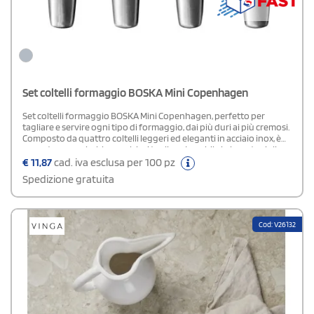
Set coltelli formaggio BOSKA Mini Copenhagen
Set coltelli formaggio BOSKA Mini Copenhagen, perfetto per
tagliare e servire ogni tipo di formaggio, dai più duri ai più cremosi.
Composto da quattro coltelli leggeri ed eleganti in acciaio inox, è
pensato per arricchire qualsiasi tagliere. Lavabile in lavastoviglie e
adatto al frigorifero, è coperto da una garanzia a vita. Prodotto da
€
11,87
cad. iva esclusa per 100 pz
BOSKA, marchio certificato B Corporation, coniuga funzionalità e
Spedizione gratuita
design sostenibile.
Cod: V26132