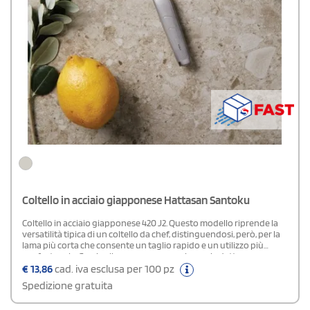
Coltello in acciaio giapponese Hattasan Santoku
Coltello in acciaio giapponese 420 J2. Questo modello riprende la
versatilità tipica di un coltello da chef, distinguendosi, però, per la
lama più corta che consente un taglio rapido e un utilizzo più
confortevole. Grazie alla sua maneggevolezza si adatta a
numerose preparazioni culinarie.
€
13,86
cad. iva esclusa per 100 pz
Spedizione gratuita