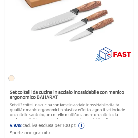
Set coltelli da cucina in acciaio inossidabile con manico
ergonomico BAHARAT
Set di 3 coltelli da cucina con lame in acciaio inossidabile di alta
qualità e manici ergonomici in plastica effetto legno. Il set include
un coltello santoku, un coltello multifunzione e un coltello da
cucina, perfetti per ogni esigenza in cucina. Il set è fornito in una
elegante confezione regalo in carta kraft, ideale per un regalo
€
9,48
cad. iva esclusa per 100 pz
pratico e raffinato. La scatola misura 335 x 145 x 28 mm.
Spedizione gratuita