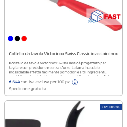
Coltello da tavola Victorinox Swiss Classic in acciaio inox
Il coltello da tavola Victorinox Swiss Classic è progettato per
tagliare con precisione e senza sforzo. La lama in acciaio
inossidabile affetta facilmente pomodori e altri ingredienti
morbidi, rendendolo ideale per l'uso quotidiano in cucina. Dotato
di una lama resistente e di un manico ergonomico, offre una presa
€
6,44
cad. iva esclusa per 100 pz
comoda e sicura. Victorinox è celebre in tutto il mondo per la
Spedizione gratuita
qualità dei suoi coltelli svizzeri e questo coltello riflette la stessa
affidabilità e precisione, garantendo prestazioni elevate in cucina.
Cod: 1206644