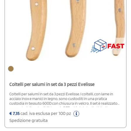
Coltelli per salumi in set da 3 pezzi Evelisse
Coltelli per salumi in set da 3 pezzi Evelisse. I coltelli, con lame in
acciaio inox e manici in legno, sono custoditi in una pratica
custodia in tessuto 600D con chiusura in velcro. Il set è realizzato
con materiali sostenibili, tra cui rPET, ed è dotato di etichetta
interna rPET. Ideale per uso alimentare, unisce funzionalità e stile
€
7,35
cad. iva esclusa per 100 pz
rustico. Confezionato singolarmente in una scatola di cartone
Spedizione gratuita
avana.