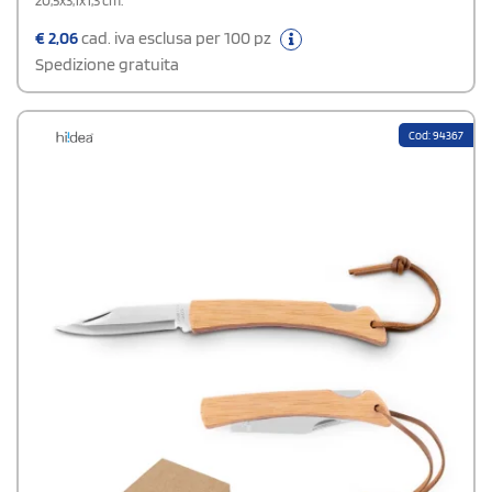
20,5x3,1x1,3 cm.
€
2,06
cad. iva esclusa per 100 pz
Spedizione gratuita
Cod: 94367