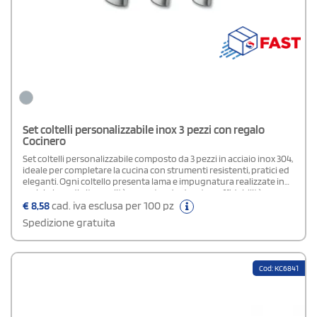
Set coltelli personalizzabile inox 3 pezzi con regalo
Cocinero
Set coltelli personalizzabile composto da 3 pezzi in acciaio inox 304,
ideale per completare la cucina con strumenti resistenti, pratici ed
eleganti. Ogni coltello presenta lama e impugnatura realizzate in
acciaio inox di alta qualità, garantendo durata e affidabilità
nell’utilizzo quotidiano. Il design moderno si adatta a diversi stili di
€
8,58
cad. iva esclusa per 100 pz
cucina, mentre la confezione regalo inclusa rende il set una
Spedizione gratuita
soluzione raffinata per occasioni speciali. Perfetto come gadget
promozionale, regalo aziendale o merchandising dedicato al
mondo food, può essere personalizzato con loghi, scritte o
grafiche originali.
Cod: KC6841