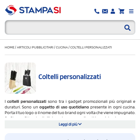
HOME
/
ARTICOLI PUBBLICITARI
/
CUCINA
/
COLTELLI PERSONALIZZATI
Coltelli personalizzati
I
coltelli personalizzati
sono tra i gadget promozionali più originali e
duraturi. Sono un
oggetto di uso quotidiano
presente in ogni cucina.
Porta il tuo logo o il nome del tuo brand ogni volta che viene impugnato.
Su StampaSi trovi c
oltelli da cucina personalizzati in acciaio giapponese,
acciaio tedesco, bambù e acciaio riciclato certificato RCS
. Singoli o in set
Leggi di più
da 2, 3 e 5 pezzi. Sono personalizzabili con incisione laser o stampa.
Spedizione gratuita in tutta Italia.