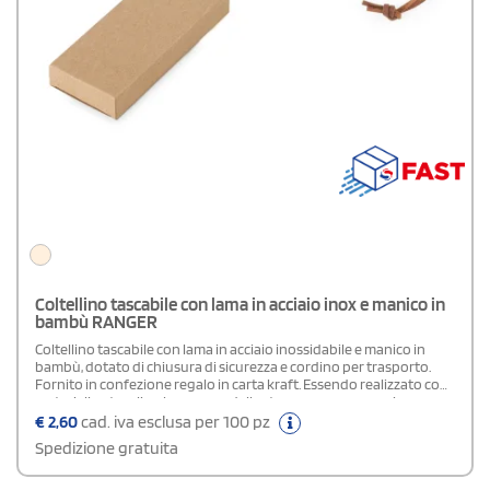
Coltellino tascabile con lama in acciaio inox e manico in
bambù RANGER
Coltellino tascabile con lama in acciaio inossidabile e manico in
bambù, dotato di chiusura di sicurezza e cordino per trasporto.
Fornito in confezione regalo in carta kraft. Essendo realizzato con
materiali naturali, colore e resa della stampa possono variare
leggermente tra un pezzo e l’altro. Dimensioni: 99 x 21 x 13 mm |
€
2,60
cad. iva esclusa per 100 pz
Scatola: 33 x 15 x 110 mm.
Spedizione gratuita