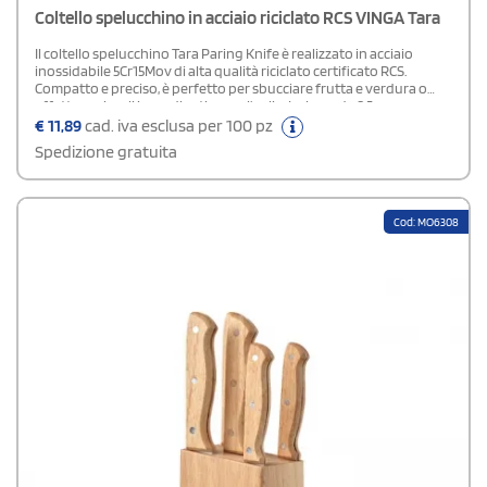
Coltello spelucchino in acciaio riciclato RCS VINGA Tara
Il coltello spelucchino Tara Paring Knife è realizzato in acciaio
inossidabile 5Cr15Mov di alta qualità riciclato certificato RCS.
Compatto e preciso, è perfetto per sbucciare frutta e verdura o
affettare piccoli ingredienti come l’aglio. La lama da 8,5 cm su una
lunghezza totale di 19,5 cm offre controllo e finezza nelle
€
11,89
cad. iva esclusa per 100 pz
preparazioni. Il manico in Pakkawood assicura una presa comoda e
Spedizione gratuita
stabile, mentre il bilanciamento della lama rende il coltello
maneggevole. Lavare solo a mano per garantire una lunga durata.
La certificazione RCS (Recycled Claim Standard) garantisce che
l'intera catena di approvvigionamento dei materiali riciclati sia
Cod: MO6308
certificata. Il contenuto totale di materiale riciclato si basa sul peso
totale del prodotto. Questo prodotto contiene il 12% di acciaio
inossidabile riciclato certificato RCS.