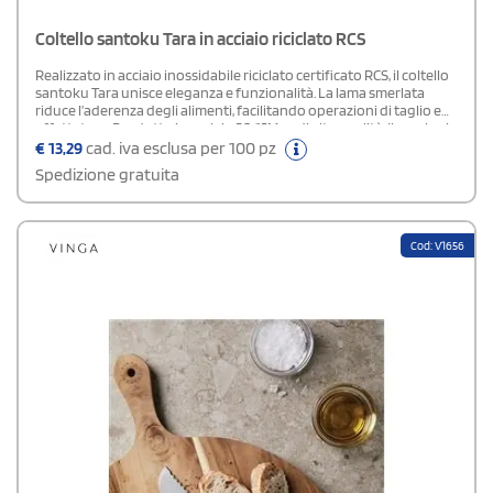
Coltello santoku Tara in acciaio riciclato RCS
Realizzato in acciaio inossidabile riciclato certificato RCS, il coltello
santoku Tara unisce eleganza e funzionalità. La lama smerlata
riduce l’aderenza degli alimenti, facilitando operazioni di taglio e
affettatura. Prodotto in acciaio 5Cr15Mov di alta qualità. Il manico in
Pakkawood garantisce una presa confortevole e stabile, mentre il
€
13,29
cad. iva esclusa per 100 pz
bilanciamento accurato della lama contribuisce a un utilizzo
Spedizione gratuita
semplice e preciso. Le dimensioni complessive sono di 25,6 cm, con
una lama da 14 cm. Per mantenerne la qualità si consiglia il lavaggio
esclusivamente a mano. La certificazione RCS attesta una filiera
completamente controllata dei materiali riciclati, che in questo
Cod: V1656
utensile rappresentano il 24% del peso totale.