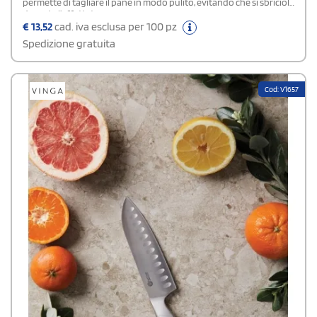
permette di tagliare il pane in modo pulito, evitando che si sbricioli
durante l’affettatura.
€
13,52
cad. iva esclusa per 100 pz
Spedizione gratuita
Cod: V1657