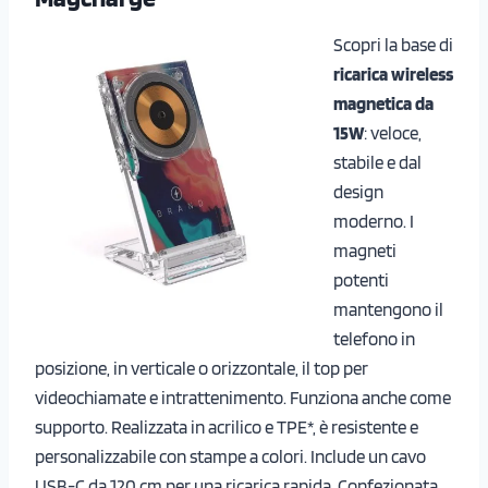
Scopri la base di
ricarica wireless
magnetica da
15W
: veloce,
stabile e dal
design
moderno. I
magneti
potenti
mantengono il
telefono in
posizione, in verticale o orizzontale, il top per
videochiamate e intrattenimento. Funziona anche come
supporto. Realizzata in acrilico e TPE*, è resistente e
personalizzabile con stampe a colori. Include un cavo
USB-C da 120 cm per una ricarica rapida. Confezionata