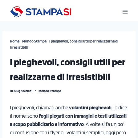
Salta
al
contenuto
Home
-
Mondo Stampa
-
I pieghevoli, consigli utili per realizzarne di
irresistibili
I pieghevoli, consigli utili per
realizzarne di irresistibili
18 Giugno 2021
Mondo Stampa
I pieghevoli, chiamati anche
volantini pieghevoli
, lo dice
il nome: sono
fogli piegati con immagini e testi utilizzati
a scopo pubblicitario e informativo
. A volte si fa un po’
di confusione con i flyer o i volantini semplici, oggi però