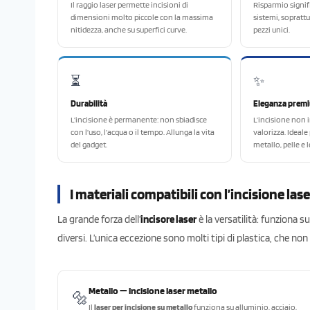
Il raggio laser permette incisioni di
Risparmio signifi
dimensioni molto piccole con la massima
sistemi, soprattu
nitidezza, anche su superfici curve.
pezzi unici.
⏳
✨
Durabilità
Eleganza prem
L’incisione è permanente: non sbiadisce
L’incisione non 
con l’uso, l’acqua o il tempo. Allunga la vita
valorizza. Ideale
del gadget.
metallo, pelle e 
I materiali compatibili con l’incisione lase
La grande forza dell’
incisore laser
è la versatilità: funziona s
diversi. L’unica eccezione sono molti tipi di plastica, che no
Metallo — incisione laser metallo
🔩
Il
laser per incisione su metallo
funziona su alluminio, acciaio,