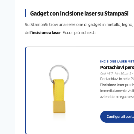
Gadget con incisione laser su StampaSi
Su StampaSi trovi una selezione di gadget in metallo, legno, 
dell’
incisione a laser
. Ecco i più richiesti.
INCISIONE LASER MET
Portachiavi pers
Cod. 4317 · Min. 50 pz · 2 ×
Portachiavi in pelle 
l’
incisione laser
precis
immediatamente visib
aziendale o regalo es
Configura il por