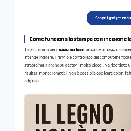
Scopri i gadget con 
Come funziona la stampa con incisione l
Il macchinario per
incisione a laser
produce un raggio concentr
intende incidere. Il raggio è controllato dal computer e foca
straordinaria anche su dettagli molto piccoli. Va ricordato 
risultati monocromatici. Non è possibile applicare colori: l’ef
originale.