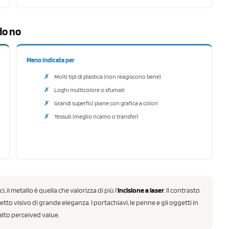
do no
Meno indicata per
Molti tipi di plastica (non reagiscono bene)
Loghi multicolore o sfumati
Grandi superfici piane con grafica a colori
Tessuti (meglio ricamo o transfer)
i, il metallo è quella che valorizza di più l’
incisione a laser
. Il contrasto
fetto visivo di grande eleganza. I portachiavi, le penne e gli oggetti in
 alto perceived value.