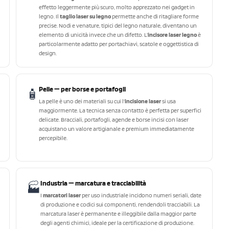
effetto leggermente più scuro, molto apprezzato nei gadget in
legno. Il
taglio laser su legno
permette anche di ritagliare forme
precise. Nodi e venature, tipici del legno naturale, diventano un
elemento di unicità invece che un difetto. L’
incisore laser legno
è
particolarmente adatto per portachiavi, scatole e oggettistica di
design.
Pelle — per borse e portafogli
🧴
La pelle è uno dei materiali su cui l’
incisione laser
si usa
maggiormente. La tecnica senza contatto è perfetta per superfici
delicate. Bracciali, portafogli, agende e borse incisi con laser
acquistano un valore artigianale e premium immediatamente
percepibile.
Industria — marcatura e tracciabilità
🏭
I
marcatori laser
per uso industriale incidono numeri seriali, date
di produzione e codici sui componenti, rendendoli tracciabili. La
marcatura laser è permanente e illeggibile dalla maggior parte
degli agenti chimici, ideale per la certificazione di produzione.