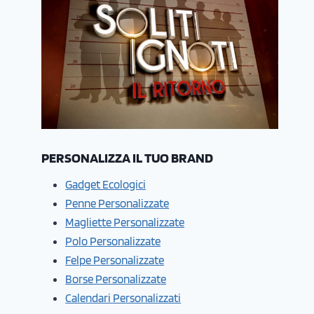
PERSONALIZZA IL TUO BRAND
Gadget Ecologici
Penne Personalizzate
Magliette Personalizzate
Polo Personalizzate
Felpe Personalizzate
Borse Personalizzate
Calendari Personalizzati