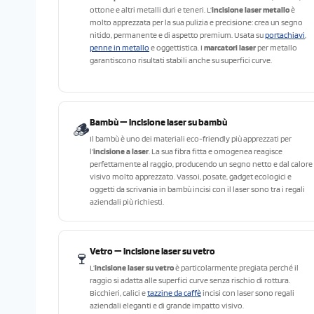
ottone e altri metalli duri e teneri. L’
incisione laser metallo
è
molto apprezzata per la sua pulizia e precisione: crea un segno
nitido, permanente e di aspetto premium. Usata su
portachiavi
,
penne in metallo
e oggettistica. I
marcatori laser
per metallo
garantiscono risultati stabili anche su superfici curve.
Bambù — incisione laser su bambù
🪵
Il bambù è uno dei materiali eco-friendly più apprezzati per
l’
incisione a laser
. La sua fibra fitta e omogenea reagisce
perfettamente al raggio, producendo un segno netto e dal calore
visivo molto apprezzato. Vassoi, posate, gadget ecologici e
oggetti da scrivania in bambù incisi con il laser sono tra i regali
aziendali più richiesti.
Vetro — incisione laser su vetro
🍷
L’
incisione laser su vetro
è particolarmente pregiata perché il
raggio si adatta alle superfici curve senza rischio di rottura.
Bicchieri, calici e
tazzine da caffè
incisi con laser sono regali
aziendali eleganti e di grande impatto visivo.