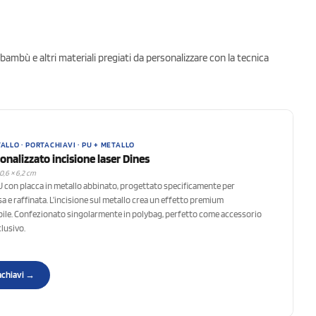
bambù e altri materiali pregiati da personalizzare con la tecnica
ALLO · PORTACHIAVI · PU + METALLO
onalizzato incisione laser Dines
 0,6 × 6,2 cm
PU con placca in metallo abbinato, progettato specificamente per
a e raffinata. L’incisione sul metallo crea un effetto premium
ile. Confezionato singolarmente in polybag, perfetto come accessorio
clusivo.
tachiavi →