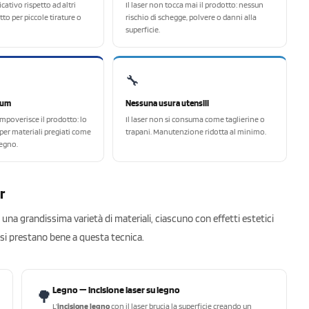
cativo rispetto ad altri
Il laser non tocca mai il prodotto: nessun
tto per piccole tirature o
rischio di schegge, polvere o danni alla
superficie.
🔧
ium
Nessuna usura utensili
impoverisce il prodotto: lo
Il laser non si consuma come taglierine o
 per materiali pregiati come
trapani. Manutenzione ridotta al minimo.
legno.
r
u una grandissima varietà di materiali, ciascuno con effetti estetici
n si prestano bene a questa tecnica.
Legno — incisione laser su legno
🌳
L’
incisione legno
con il laser brucia la superficie creando un