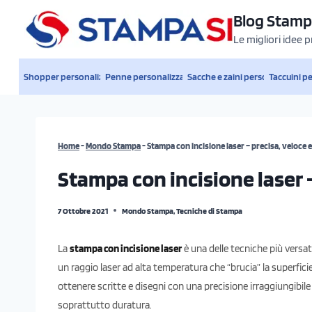
Salta
Blog Stamp
al
Le migliori idee 
contenuto
Shopper personalizzate
Penne personalizzate
Sacche e zaini personalizzati
Taccuini p
Home
-
Mondo Stampa
-
Stampa con incisione laser – precisa, veloce
Stampa con incisione laser 
7 Ottobre 2021
Mondo Stampa
,
Tecniche di Stampa
La
stampa con incisione laser
è una delle tecniche più versatil
un raggio laser ad alta temperatura che “brucia” la superfic
ottenere scritte e disegni con una precisione irraggiungibile
soprattutto duratura.