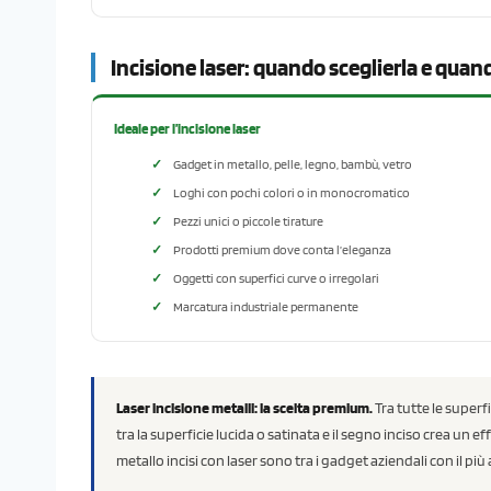
Incisione laser: quando sceglierla e quan
Ideale per l’incisione laser
Gadget in metallo, pelle, legno, bambù, vetro
Loghi con pochi colori o in monocromatico
Pezzi unici o piccole tirature
Prodotti premium dove conta l’eleganza
Oggetti con superfici curve o irregolari
Marcatura industriale permanente
Laser incisione metalli: la scelta premium.
Tra tutte le superfic
tra la superficie lucida o satinata e il segno inciso crea un ef
metallo incisi con laser sono tra i gadget aziendali con il più