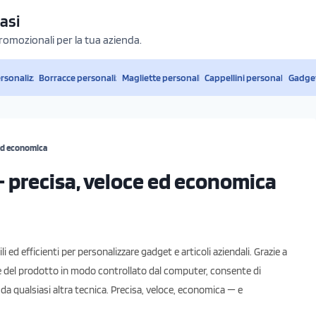
asi
promozionali per la tua azienda.
ersonalizzati
Borracce personalizzate
Magliette personalizzate
Cappellini personalizzati
Gadget
 ed economica
– precisa, veloce ed economica
i ed efficienti per personalizzare gadget e articoli aziendali. Grazie a
ie del prodotto in modo controllato dal computer, consente di
 da qualsiasi altra tecnica. Precisa, veloce, economica — e