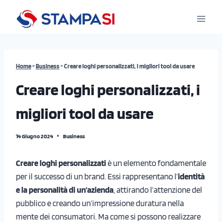
Salta
al
contenuto
Home
-
Business
-
Creare loghi personalizzati, i migliori tool da usare
Creare loghi personalizzati, i
migliori tool da usare
14 Giugno 2024
Business
Creare loghi personalizzati
è un elemento fondamentale
per il successo di un brand. Essi rappresentano l’
identità
e la personalità di un’azienda
, attirando l’attenzione del
pubblico e creando un’impressione duratura nella
mente dei consumatori. Ma come si possono realizzare