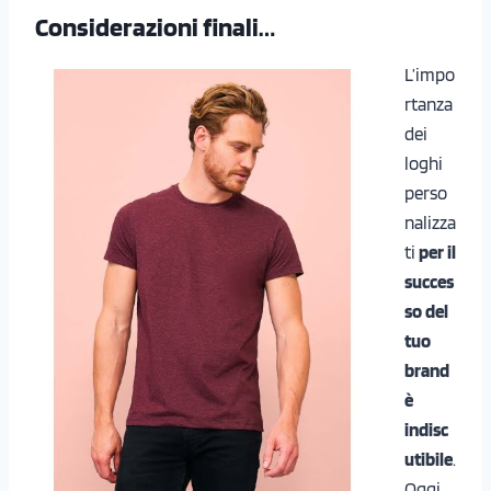
Considerazioni finali…
L’impo
rtanza
dei
loghi
perso
nalizza
ti
per il
succes
so del
tuo
brand
è
indisc
utibile
.
Oggi