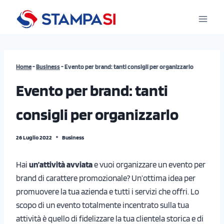
Salta
al
contenuto
Home
-
Business
-
Evento per brand: tanti consigli per organizzarlo
Evento per brand: tanti
consigli per organizzarlo
26 Luglio 2022
Business
Hai
un’attività avviata
e vuoi organizzare un evento per
brand di carattere promozionale? Un’ottima idea per
promuovere la tua azienda e tutti i servizi che offri. Lo
scopo di un evento totalmente incentrato sulla tua
attività è quello di fidelizzare la tua clientela storica e di