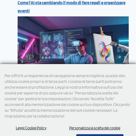
Come l’AI sta cambiando il modo di fare regali e organizzare
eventi
Per offrirti un'esperienza di navigazione sempre migliore, questo sito
utilizza cookie propri e di terze parti. I cookie di terze parti potranno
anche essere di profilazione. Leggi la nostra Informativa sull’uso dei
cookie per saperne di più oppure vai su “Personalizza la scelta dei
cookie” per gestire le tue impostazioni. Cliccando "Accetta Tutti"
acconsenti alla memorizzazione dei cookie sul tuo dispositivo. Cliccando
su "Rifiuta" accetti la memorizzazione dei soli cookie necessari. La
ringraziamo per la collaborazione!
Leggi Cookie Policy
Personalizza la scelta dei cookie
© 2026 Tutti i diritti Riservati StampaSi S.r.l.