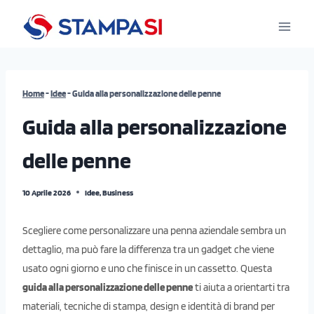
Salta
al
contenuto
Home
-
Idee
-
Guida alla personalizzazione delle penne
Guida alla personalizzazione
delle penne
10 Aprile 2026
Idee
,
Business
Scegliere come personalizzare una penna aziendale sembra un
dettaglio, ma può fare la differenza tra un gadget che viene
usato ogni giorno e uno che finisce in un cassetto. Questa
guida alla personalizzazione delle penne
ti aiuta a orientarti tra
materiali, tecniche di stampa, design e identità di brand per