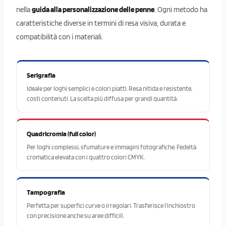
nella
guida alla personalizzazione delle penne
. Ogni metodo ha
caratteristiche diverse in termini di resa visiva, durata e
compatibilità con i materiali.
Serigrafia
Ideale per loghi semplici e colori piatti. Resa nitida e resistente,
costi contenuti. La scelta più diffusa per grandi quantità.
Quadricromia (full color)
Per loghi complessi, sfumature e immagini fotografiche. Fedeltà
cromatica elevata con i quattro colori CMYK.
Tampografia
Perfetta per superfici curve o irregolari. Trasferisce l’inchiostro
con precisione anche su aree difficili.