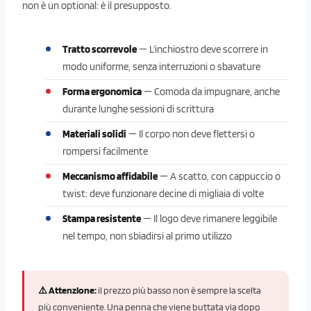
non è un optional: è il presupposto.
Tratto scorrevole
— L’inchiostro deve scorrere in
modo uniforme, senza interruzioni o sbavature
Forma ergonomica
— Comoda da impugnare, anche
durante lunghe sessioni di scrittura
Materiali solidi
— Il corpo non deve flettersi o
rompersi facilmente
Meccanismo affidabile
— A scatto, con cappuccio o
twist: deve funzionare decine di migliaia di volte
Stampa resistente
— Il logo deve rimanere leggibile
nel tempo, non sbiadirsi al primo utilizzo
⚠️ Attenzione:
il prezzo più basso non è sempre la scelta
più conveniente. Una penna che viene buttata via dopo