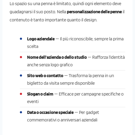
Lo spazio su una penna è limitato, quindi ogni elemento deve
guadagnarsi il suo posto. Nella
personalizzazione delle penne
il
contenuto è tanto importante quanto il design.
Logo aziendale
— Il più riconoscibile, sempre la prima
scelta
Nome dell’azienda o dello studio
— Rafforza l’identità
anche senza logo grafico
Sito web o contatto
— Trasforma la penna in un
biglietto da visita sempre disponibile
Slogan o claim
— Efficace per campagne specifiche o
eventi
Data o occasione speciale
— Per gadget
commemorativi o anniversari aziendali