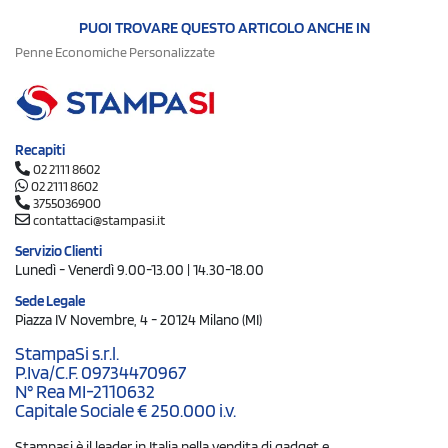
PUOI TROVARE QUESTO ARTICOLO ANCHE IN
Penne Economiche Personalizzate
Recapiti
02 2111 8602
02 2111 8602
3755036900
contattaci@stampasi.it
Servizio Clienti
Lunedì - Venerdì 9.00-13.00 | 14.30-18.00
Sede Legale
Piazza IV Novembre, 4 - 20124 Milano (MI)
StampaSi s.r.l.
P.Iva/C.F. 09734470967
N° Rea MI-2110632
Capitale Sociale € 250.000 i.v.
Stampasi è il leader in Italia nella vendita di gadget e