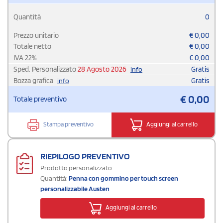
Quantità
0
Prezzo unitario
€
0,00
Totale netto
€
0,00
IVA
22
%
€
0,00
Sped. Personalizzato
28 Agosto 2026
Gratis
info
Bozza grafica
Gratis
info
€
0,00
Totale preventivo
Stampa preventivo
Aggiungi al carrello
RIEPILOGO PREVENTIVO
Prodotto personalizzato
Quantità:
Penna con gommino per touch screen
personalizzabile Austen
Aggiungi al carrello