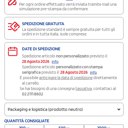
Per ogni ordine effettuato verrà inviata tramite mail una
simulazione pre-stampa da confermare.
SPEDIZIONE GRATUITA
La spedizione standard è sempre gratuita per tutti gli
ordini e in tutta italia, isole comprese.
DATE DI SPEDIZIONE
Spedizione articolo
non personalizzato
previsto il:
28 Agosto 2026
info
Spedizione articolo
personalizzato con stampa
serigrafica
previsto il:
28 Agosto 2026
info
É possibile
anticipare la data di spedizione
direttamente
al carrello.
Se hai bisogno di una consegna
tassativa
, contattaci al:
02 2111 8602
Packaging e logistica (prodotto neutro)
Codice doganale
QUANTITÀ CONSIGLIATE
960810100000000
100
500
1000