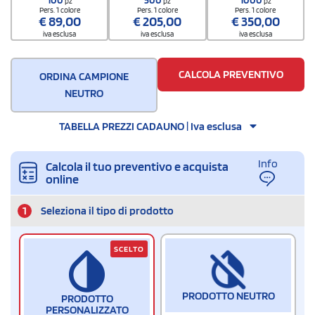
pz
pz
pz
Pers. 1 colore
Pers. 1 colore
Pers. 1 colore
€
89,00
€
205,00
€
350,00
iva esclusa
iva esclusa
iva esclusa
CALCOLA PREVENTIVO
ORDINA CAMPIONE
NEUTRO
TABELLA PREZZI CADAUNO | Iva esclusa
Info
Calcola il tuo preventivo e acquista
online
1
Seleziona il tipo di prodotto
SCELTO
PRODOTTO NEUTRO
PRODOTTO
PERSONALIZZATO