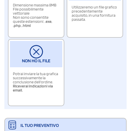
Dimensione massima 8MB
Utilizzeremo un file grafico
File possibilmente
precedentemente
vettoriale
acquisito, in una fornitura
Non sono consentite
passata.
queste estensioni:
.exe
,
.php
,
.html
NON HO IL FILE
Potrai inviare la tua grafica
successivamente la
conclusione dell'ordine.
Riceverai indicazioni via
email.
IL TUO PREVENTIVO