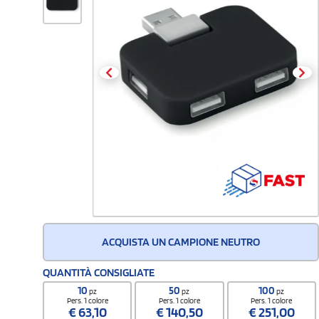
ACQUISTA UN CAMPIONE NEUTRO
QUANTITÀ CONSIGLIATE
10
50
100
pz
pz
pz
Pers. 1 colore
Pers. 1 colore
Pers. 1 colore
€
63,10
€
140,50
€
251,00