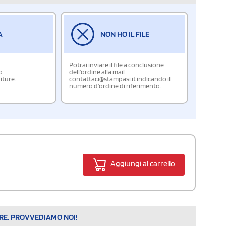
A
NON HO IL FILE
Potrai inviare il file a conclusione
o
dell'ordine alla mail
iture.
contattaci@stampasi.it indicando il
numero d'ordine di riferimento.
Aggiungi al carrello
ARE, PROVVEDIAMO NOI!