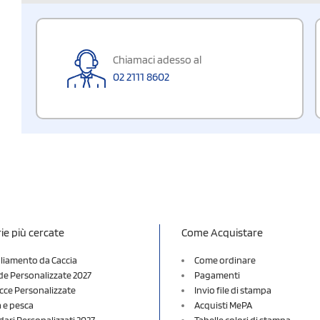
Chiamaci adesso al
02 2111 8602
ie più cercate
Come Acquistare
liamento da Caccia
Come ordinare
e Personalizzate 2027
Pagamenti
cce Personalizzate
Invio file di stampa
a e pesca
Acquisti MePA
dari Personalizzati 2027
Tabelle colori di stampa