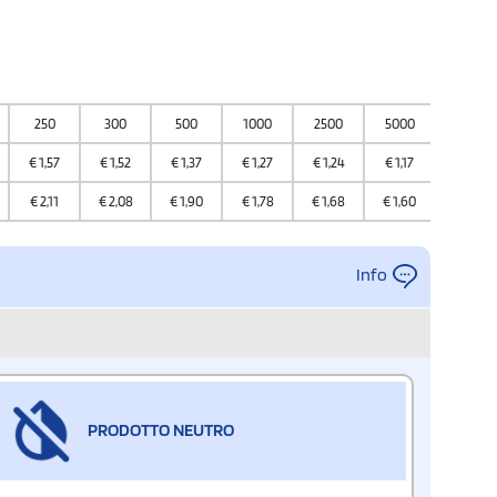
250
300
500
1000
2500
5000
10000
€
1,57
€
1,52
€
1,37
€
1,27
€
1,24
€
1,17
€
1,09
€
2,11
€
2,08
€
1,90
€
1,78
€
1,68
€
1,60
€
1,50
Info
PRODOTTO NEUTRO