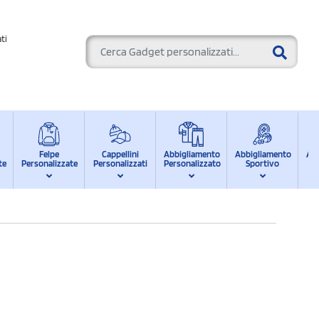
ti
Felpe
Cappellini
Abbigliamento
Abbigliamento
Ab
te
Personalizzate
Personalizzati
Personalizzato
Sportivo
d