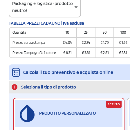
Packaging e logistica (prodotto
neutro)
Codice doganale
TABELLA PREZZI CADAUNO | Iva esclusa
8471 8000
Quantità
10
25
50
100
Quantità per confezione
1
Prezzo senza stampa
€
4,04
€
2,24
€
1,79
€
1,62
Quantità per scatola
Prezzo Tampografia 1 colore
€
6,31
€
3,81
€
2,81
€
2,51
500
Calcola il tuo preventivo e acquista online
1
Seleziona il tipo di prodotto
SCELTO
PRODOTTO PERSONALIZZATO