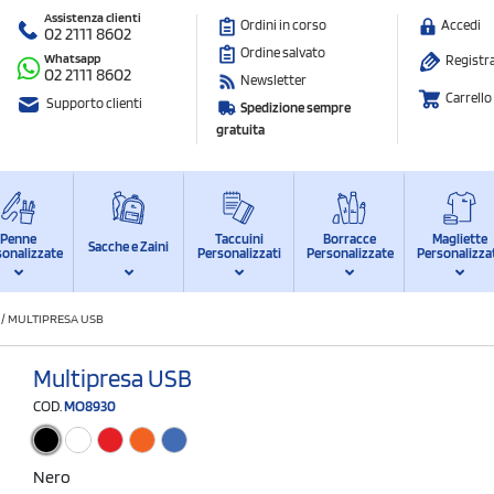
Assistenza clienti
Ordini in corso
Accedi
02 2111 8602
Ordine salvato
Whatsapp
Registra
02 2111 8602
Newsletter
Carrello
Supporto clienti
Spedizione sempre
gratuita
Penne
Taccuini
Borracce
Magliette
Sacche e Zaini
sonalizzate
Personalizzati
Personalizzate
Personalizza
/
MULTIPRESA USB
Multipresa USB
COD.
MO8930
Nero