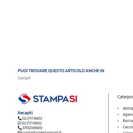
PUOI TROVARE QUESTO ARTICOLO ANCHE IN
Gadget
Categor
Abbig
Recapiti
Agend
02 2111 8602
Borra
02 2111 8602
Cacci
3755036900
contattaci@stampasi.it
Calen