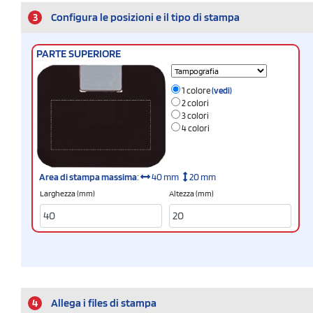
3
Configura le posizioni e il tipo di stampa
PARTE SUPERIORE
1 colore
(vedi)
2 colori
3 colori
4 colori
Area di stampa massima
:
40 mm
20 mm
Larghezza (mm)
Altezza (mm)
4
Allega i files di stampa