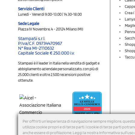
Cappel
Servizio Clienti
Crea 
Lunedì - Venerdì 9.00-13.00 | 14.30-18.00
Lany
Sede Legale
Magli
Piazza IV Novembre, 4 - 20124 Milano (MI)
Penne
Sacch
StampaSi s.r.l.
P.Iva/C.F. 09734470967
Shopp
N° Rea MI-2110632
Shopp
Capitale Sociale € 250.000 i.v.
Taccu
Stampasi è il leader in Italia nella vendita di gadget e
abbigliamento aziendale personalizzato, con più di
25.000 clienti e oltre 2.500 recensioni positive
ottenute.
Per offrirti un'esperienza di navigazione sempre migliore, questo
utilizza cookie propri e di terze parti. I cookie di terze parti potra
anche essere di profilazione. Leggi la nostra Informativa sull’uso 