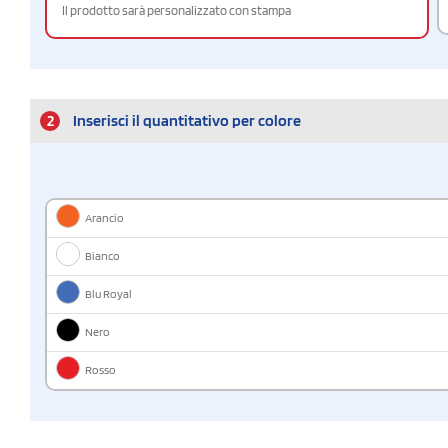
Il prodotto sarà personalizzato con stampa
2
Inserisci il quantitativo per colore
Arancio
Bianco
Blu Royal
Nero
Rosso