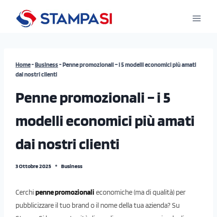
Salta
al
contenuto
Home
-
Business
-
Penne promozionali – i 5 modelli economici più amati
dai nostri clienti
Penne promozionali – i 5
modelli economici più amati
dai nostri clienti
3 Ottobre 2025
Business
Cerchi
penne promozionali
economiche (ma di qualità) per
pubblicizzare il tuo brand o il nome della tua azienda? Su