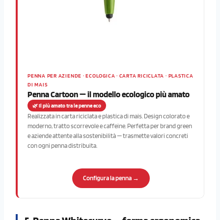
PENNA PER AZIENDE · ECOLOGICA · CARTA RICICLATA · PLASTICA
DI MAIS
Penna Cartoon — il modello ecologico più amato
🌿 Il più amato tra le penne eco
Realizzata in carta riciclata e plastica di mais. Design colorato e
moderno, tratto scorrevole e caffeine. Perfetta per brand green
e aziende attente alla sostenibilità — trasmette valori concreti
con ogni penna distribuita.
Configura la penna →