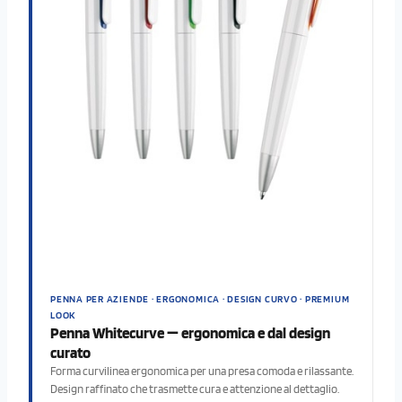
PENNA PER AZIENDE · ERGONOMICA · DESIGN CURVO · PREMIUM
LOOK
Penna Whitecurve — ergonomica e dal design
curato
Forma curvilinea ergonomica per una presa comoda e rilassante.
Design raffinato che trasmette cura e attenzione al dettaglio.