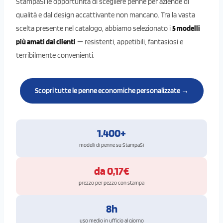
StampaSi le opportunità di scegliere penne per aziende di
qualità e dal design accattivante non mancano. Tra la vasta
scelta presente nel catalogo, abbiamo selezionato i
5 modelli
più amati dai clienti
— resistenti, appetibili, fantasiosi e
terribilmente convenienti.
Scopri tutte le penne economiche personalizzate →
1.400+
modelli di penne su StampaSi
da 0,17€
prezzo per pezzo con stampa
8h
uso medio in ufficio al giorno