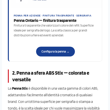
PENNA PER AZIENDE · FINITURA TRASPARENTE · SERIGRAFIA
Penna Ontario — finitura trasparente
Finitura trasparente che valorizza il colore del refill. Superficie
ideale per serigrafia del logo. La scelta classica per grandi
distribuzioni a fiere ed eventi aziendali.
Configura la penna →
2. Penna a sfera ABS Stix — colorata e
versatile
La
Penna Stix
è disponibile in una vasta gamma di colori ABS,
adattandosi facilmente all’identità cromatica di qualsiasi
brand. Con un’ottima superficie per serigrafia o stampa a
tondo, è la scelta ideale per chi vuole massimizzare la visibilità