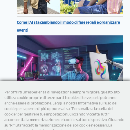
Come l’AI sta cambiando il modo di fare regali e organizzare
eventi
Per offrirti un'esperienza di navigazione sempre migliore, questo sito
utilizza cookie propri e di terze parti. I cookie di terze parti potranno
anche essere di profilazione. Leggi la nostra Informativa sull’uso dei
cookie per saperne di più oppure vai su “Personalizza la scelta dei
cookie” per gestire le tue impostazioni. Cliccando "Accetta Tutti"
acconsenti alla memorizzazione dei cookie sul tuo dispositivo. Cliccando
su "Rifiuta" accetti la memorizzazione dei soli cookie necessari. La