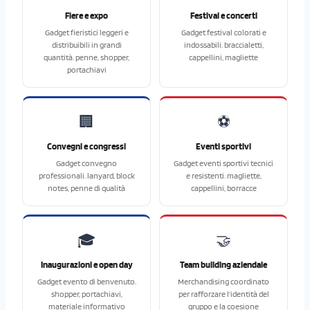
Fiere e expo
Festival e concerti
Gadget fieristici leggeri e
Gadget festival colorati e
distribuibili in grandi
indossabili. braccialetti,
quantità. penne, shopper,
cappellini, magliette
portachiavi
🏢
⚽
Convegni e congressi
Eventi sportivi
Gadget convegno
Gadget eventi sportivi tecnici
professionali. lanyard, block
e resistenti. magliette,
notes, penne di qualità
cappellini, borracce
🎓
🤝
Inaugurazioni e open day
Team building aziendale
Gadget evento di benvenuto.
Merchandising coordinato
shopper, portachiavi,
per rafforzare l’identità del
materiale informativo
gruppo e la coesione