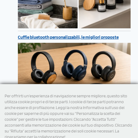
Cuffie bluetooth personalizzabili, le migliori proposte
Per offrirti un'esperienza di navigazione sempre migliore, questo sito
utilizza cookie propri e di terze parti. I cookie di terze parti potranno
anche essere di profilazione. Leggi la nostra Informativa sull’uso dei
cookie per saperne di più oppure vai su “Personalizza la scelta dei
cookie” per gestire le tue impostazioni. Cliccando "Accetta Tutti"
acconsenti alla memorizzazione dei cookie sul tuo dispositivo. Cliccando
su "Rifiuta" accetti la memorizzazione dei soli cookie necessari. La
ringraziamo per la collaborazione!