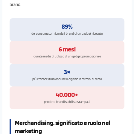
brand.
89%
dei consumatori ricorda il brand di un gadget ricevuto
6 mesi
durata media di utilizzo di un gadget promozionale
3×
più efficace di un annuncio digitale in termini di recall
40.000+
prodotti brandizzabili su StampaSi
Merchandising. significato e ruolo nel
marketing