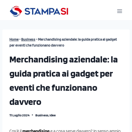
Salta
al
contenuto
Home
-
Business
-
Merchandising aziendale: la guida pratica ai gadget
per eventi che funzionano davvero
Merchandising aziendale: la
guida pratica ai gadget per
eventi che funzionano
davvero
11 Luglio 2024
Business
,
Idee
Cos’è il
merchandising
e a cosa serve davvero? In senso ampio,