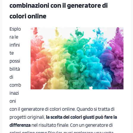
combinazioni con il generatore di
colori online
Esplo
ra le
infini
te
possi
bilità
di
comb
inazi
oni
con il generatore di colori online. Quando si tratta di
progetti originali,
la scelta dei colori giusti può fare la
differenza
nel risultato finale. Con un generatore di
colori online come Picular, puoi esplorare una vasta