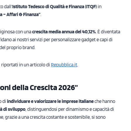
o dall’
Istituto Tedesco di Qualità e Finanza (ITQF)
in
 – Affari & Finanza”
.
tiginosa con una
crescita media annua del 40,12%
. È diventata
fidano ai nostri servizi per personalizzare gadget e capi di
del proprio brand.
i riportati in un articolo di
Repubblica.it
.
ioni della Crescita 2026”
o di
individuare e valorizzare le imprese italiane
che hanno
à di sviluppo
, distinguendosi per dinamismo e capacità di
he, grazie a una crescita costante e sostenibile, si sono