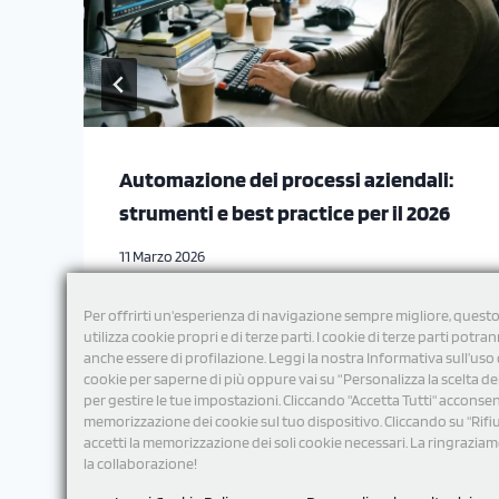
Automazione dei processi aziendali:
strumenti e best practice per il 2026
11 Marzo 2026
Per offrirti un'esperienza di navigazione sempre migliore, questo
utilizza cookie propri e di terze parti. I cookie di terze parti potra
anche essere di profilazione. Leggi la nostra Informativa sull’uso 
cookie per saperne di più oppure vai su “Personalizza la scelta de
per gestire le tue impostazioni. Cliccando "Accetta Tutti" acconsent
memorizzazione dei cookie sul tuo dispositivo. Cliccando su "Rifi
accetti la memorizzazione dei soli cookie necessari. La ringrazia
la collaborazione!