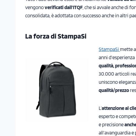
vengono
verificati dall’ITQF
, che si avvale anche di f
consolidata, è adottata con successo anche in altri pae
La forza di StampaSi
StampaSi
mette a 
anni d’esperienza 
qualità, professio
30.000 articoli rea
uniscono eleganza,
qualità/prezzo
re
L’
attenzione al cli
esperto e compe
e precisione
anche
all’avanguardia e 