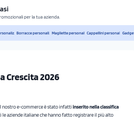
asi
promozionali per la tua azienda.
ersonalizzati
Borracce personalizzate
Magliette personalizzate
Cappellini personalizzati
Gadget
la Crescita 2026
l nostro e-commerce è stato infatti
inserito nella classifica
i le aziende italiane che hanno fatto registrare il più alto