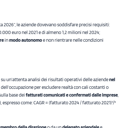
ta 2026”, le aziende dovevano soddisfare precisi requisiti:
0.000 euro nel 2021 e di almeno 1,2 milioni nel 2024;
re
in
modo autonomo
e non rientrare nelle condizioni
 su un’attenta analisi dei risultati operativi delle aziende
nel
ell’occupazione per escludere realtà con cali costanti o
 sulla base dei
fatturati comunicati e confermati dalle imprese
,
, espresso come: CAGR = (fatturato 2024 / fatturato 2021)¹/³
n membro della direzione
o da un
delegato aziendale
e