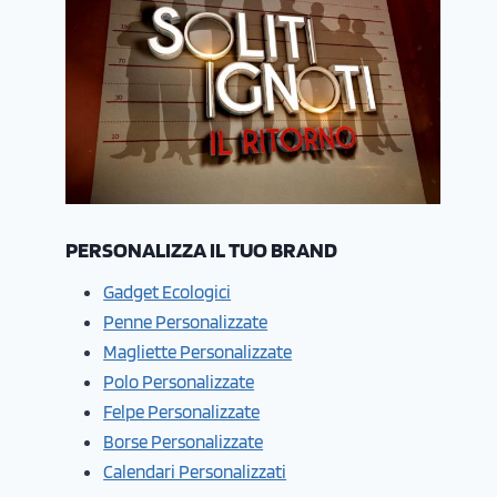
PERSONALIZZA IL TUO BRAND
Gadget Ecologici
Penne Personalizzate
Magliette Personalizzate
Polo Personalizzate
Felpe Personalizzate
Borse Personalizzate
Calendari Personalizzati