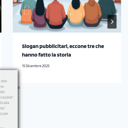
Slogan pubblicitari, eccone tre che
hanno fatto la storia
15 Dicembre 2025
 sito
nno
dei
i cookie”
i alla
uta"
mo per