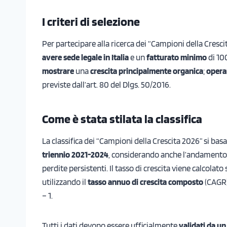
I criteri di selezione
Per partecipare alla ricerca dei “Campioni della Cresci
avere sede legale in Italia
e un
fatturato minimo
di 10
mostrare
una
crescita principalmente organica
;
opera
previste dall’art. 80 del Dlgs. 50/2016.
Come è stata stilata la classifica
La classifica dei “Campioni della Crescita 2026” si basa
triennio 2021-2024
, considerando anche l’andamento d
perdite persistenti. Il tasso di crescita viene calcolato
utilizzando il
tasso annuo di crescita composto
(CAGR)
– 1.
Tutti i dati devono essere ufficialmente
validati da u