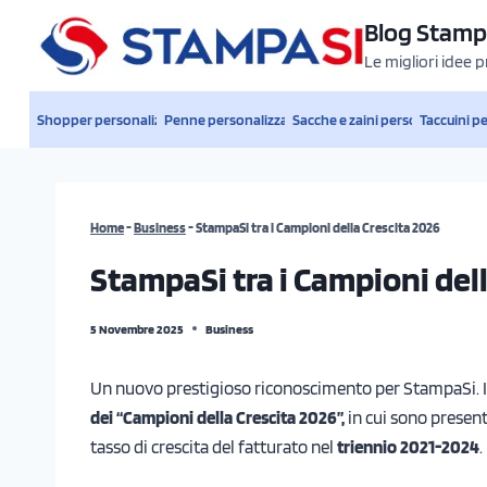
Salta
Blog Stamp
al
Le migliori idee 
contenuto
Shopper personalizzate
Penne personalizzate
Sacche e zaini personalizzati
Taccuini p
Home
-
Business
-
StampaSi tra i Campioni della Crescita 2026
StampaSi tra i Campioni del
5 Novembre 2025
Business
Un nuovo prestigioso riconoscimento per StampaSi. I
dei “Campioni della Crescita 2026”,
in cui sono present
tasso di crescita del fatturato nel
triennio 2021-2024
.