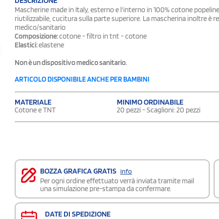
DESCRIZIONE
Mascherine made in Italy, esterno e l'interno in 100% cotone popeline, 
riutilizzabile, cucitura sulla parte superiore. La mascherina inoltre è
medico/sanitario
Composizione:
cotone - filtro in tnt - cotone
Elastici:
elastene
Non è un dispositivo medico sanitario.
ARTICOLO DISPONIBILE ANCHE PER BAMBINI
MATERIALE
MINIMO ORDINABILE
Cotone e TNT
20 pezzi - Scaglioni: 20 pezzi
BOZZA GRAFICA GRATIS
info
Per ogni ordine effettuato verrà inviata tramite mail
una simulazione pre-stampa da confermare.
DATE DI SPEDIZIONE