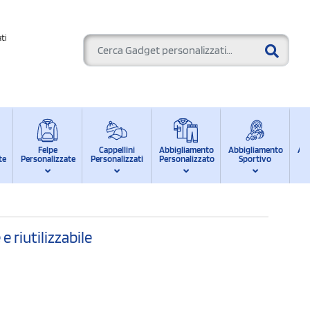
ti
Felpe
Cappellini
Abbigliamento
Abbigliamento
Ab
te
Personalizzate
Personalizzati
Personalizzato
Sportivo
d
 riutilizzabile