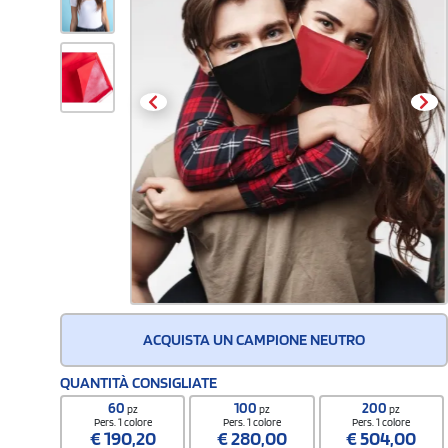
ACQUISTA UN CAMPIONE NEUTRO
QUANTITÀ CONSIGLIATE
60
100
200
pz
pz
pz
Pers. 1 colore
Pers. 1 colore
Pers. 1 colore
€
190,20
€
280,00
€
504,00