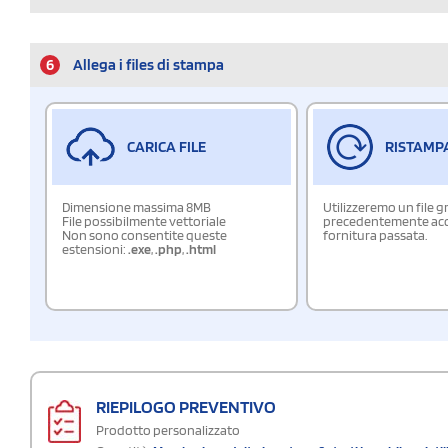
6
Allega i files di stampa
CARICA FILE
RISTAMP
Dimensione massima 8MB
Utilizzeremo un file g
File possibilmente vettoriale
precedentemente acqu
Non sono consentite queste
fornitura passata.
estensioni:
.exe
,
.php
,
.html
RIEPILOGO PREVENTIVO
Prodotto personalizzato