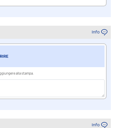
Info
RIRE
aggiungere alla stampa.
Info