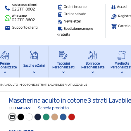
Assistenza clienti
Ordini in corso
Accedi
02 2111 8602
Ordine salvato
Whatsapp
Registra
02 2111 8602
Newsletter
Carrello
Supporto clienti
Spedizione sempre
gratuita
Penne
Taccuini
Borracce
Magliette
Sacche e Zaini
sonalizzate
Personalizzati
Personalizzate
Personalizza
NA ADULTO IN COTONE 3 STRATI LAVABILE E RIUTILIZZABILE
Mascherina adulto in cotone 3 strati Lavabile e
Scheda prodotto
COD.
MAS027