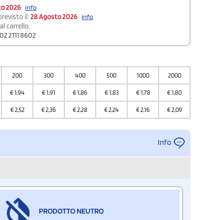
to 2026
info
revisto il:
28 Agosto 2026
info
l carrello.
02 2111 8602
200
300
400
500
1000
2000
5000
€
1,94
€
1,91
€
1,86
€
1,83
€
1,78
€
1,80
€
1,78
€
2,52
€
2,36
€
2,28
€
2,24
€
2,16
€
2,09
€
2,01
Info
PRODOTTO NEUTRO