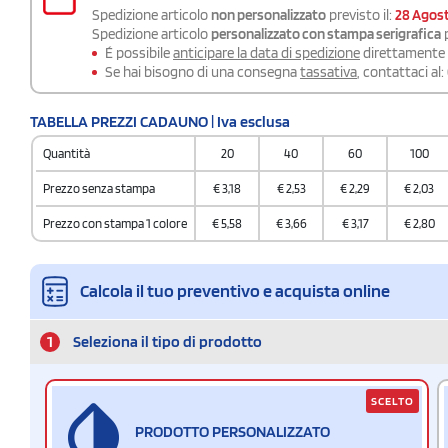
Spedizione articolo
non personalizzato
previsto il:
28 Agos
Spedizione articolo
personalizzato con stampa serigrafica
p
É possibile
anticipare la data di spedizione
direttamente a
Se hai bisogno di una consegna
tassativa
, contattaci al:
TABELLA PREZZI CADAUNO | Iva esclusa
Quantità
20
40
60
100
Prezzo senza stampa
€
3,18
€
2,53
€
2,29
€
2,03
Prezzo con stampa 1 colore
€
5,58
€
3,66
€
3,17
€
2,80
Calcola il tuo preventivo e acquista online
1
Seleziona il tipo di prodotto
SCELTO
PRODOTTO PERSONALIZZATO