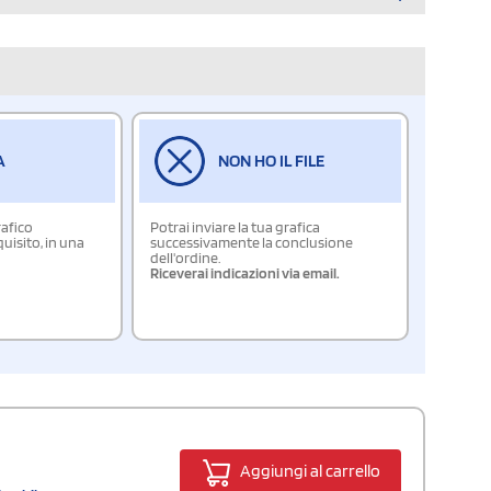
A
NON HO IL FILE
rafico
Potrai inviare la tua grafica
isito, in una
successivamente la conclusione
dell'ordine.
Riceverai indicazioni via email.
Aggiungi al carrello