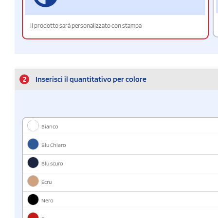
Il prodotto sarà personalizzato con stampa
2
Inserisci il quantitativo per colore
Bianco
Blu Chiaro
Blu scuro
Ecru
Nero