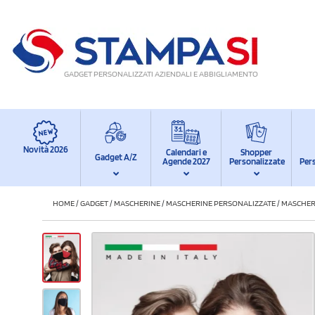
GADGET PERSONALIZZATI AZIENDALI E ABBIGLIAMENTO
Novità 2026
Calendari e
Shopper
Gadget A/Z
Agende 2027
Personalizzate
Per
HOME
/
GADGET
/
MASCHERINE
/
MASCHERINE PERSONALIZZATE
/
MASCHERI