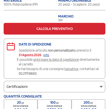
MATERIALE
MINIMO ORDINABILE
100% Polipropilene (PP)
20 pezzi - Scaglioni: 20 pezzi
MARCHIO
3M
CALCOLA PREVENTIVO
DATE DI SPEDIZIONE
Spedizione articolo
non personalizzato
previsto il:
31 Agosto 2026
info
É possibile
anticipare la data di spedizione
direttamente
al carrello.
Se hai bisogno di una consegna
tassativa
, contattaci al:
02 2111 8602
Certificazioni
QUANTITÀ CONSIGLIATE
certificazione.pdf >
20
100
200
pz
pz
pz
Senza stampa
Senza stampa
Senza stampa