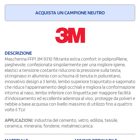
ACQUISTA UN CAMPIONE NEUTRO
DESCRIZIONE
Mascherina FFP1 3M 9310 filtrante extra comfort in poliproPilene,
pieghevole, confezionata singolarmente per una migliore igiene,
elastici a tensione costante riducono la pressione sulla testa,
stringinaso in alluminio con schiuma di tenuta in poliuretano,
innovativo design a 3 lembi, lembo superiore trapuntato e sagomato
che riduce l'appannamento degli occhiali e migliora la conformazione
intorno al naso, lembo inferiore con linguetta per maggiore facilità
d'indossamento ed eccellente aderenza al viso, protegge da polveri e
nebbie a base acquosa con livello massimo di utilizzo fino a quattro
volte il TLV.
APPLICAZIONI:
industria del cemento, vetro, edilizia, tessile,
ceramica, mineraria, fonderie, metalmeccanica.