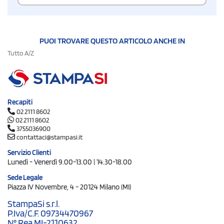
PUOI TROVARE QUESTO ARTICOLO ANCHE IN
Tutto A/Z
Recapiti
02 2111 8602
02 2111 8602
3755036900
contattaci@stampasi.it
Servizio Clienti
Lunedì - Venerdì 9.00-13.00 | 14.30-18.00
Sede Legale
Piazza IV Novembre, 4 - 20124 Milano (MI)
StampaSi s.r.l.
P.Iva/C.F. 09734470967
N° Rea MI-2110632