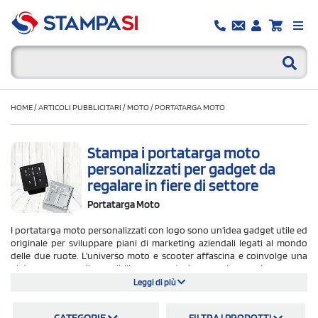
HOME
/
ARTICOLI PUBBLICITARI
/
MOTO
/
PORTATARGA MOTO
Stampa i portatarga moto
personalizzati per gadget da
regalare in fiere di settore
Portatarga Moto
I portatarga moto personalizzati con logo sono un'idea gadget utile ed
originale per sviluppare piani di marketing aziendali legati al mondo
delle due ruote. L'universo moto e scooter affascina e coinvolge una
platea enorme di possibili consumatori per cui organizzare una
promozione a tema per manifestazioni o fiere di settore è un'opzione di
Leggi di più
merchandising razionale e lungimirante. I portatarga moto
personalizzabili con logo di Stampasi.it possono essere in plastica
CATEGORIE
FILTRA I PRODOTTI