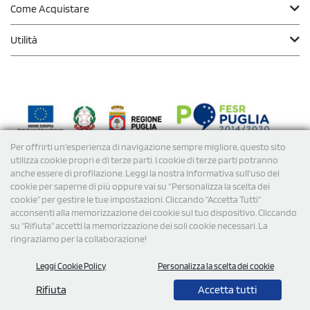
Come Acquistare
Utilità
Per offrirti un'esperienza di navigazione sempre migliore, questo sito
Modalità di
Pagamento
utilizza cookie propri e di terze parti. I cookie di terze parti potranno
anche essere di profilazione. Leggi la nostra Informativa sull’uso dei
cookie per saperne di più oppure vai su “Personalizza la scelta dei
Spedizioni
cookie” per gestire le tue impostazioni. Cliccando "Accetta Tutti"
acconsenti alla memorizzazione dei cookie sul tuo dispositivo. Cliccando
su "Rifiuta" accetti la memorizzazione dei soli cookie necessari. La
ringraziamo per la collaborazione!
Leggi Cookie Policy
Personalizza la scelta dei cookie
Rifiuta
Accetta tutti
© 2026 StampaSi s.r.l. TUTTI I DIRITTI SONO RISERVATI -