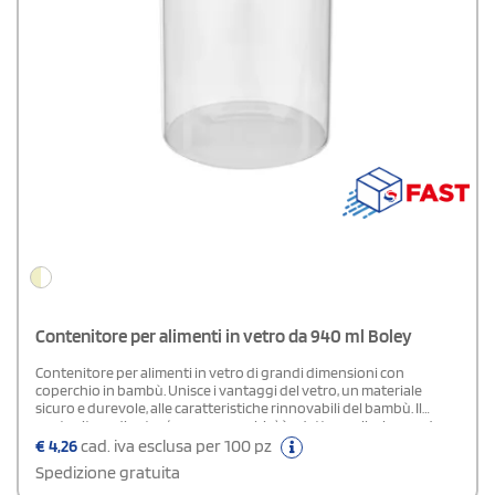
Contenitore per alimenti in vetro da 940 ml Boley
Contenitore per alimenti in vetro di grandi dimensioni con
coperchio in bambù. Unisce i vantaggi del vetro, un materiale
sicuro e durevole, alle caratteristiche rinnovabili del bambù. Il
contenitore di vetro (senza coperchio) è adatto per il microonde e
lavabile in lavastoviglie. Confezionato all'interno di una scatola in
€
4,26
cad. iva esclusa per 100 pz
carta kraft riciclata. Capacità: 940 ml.
Spedizione gratuita