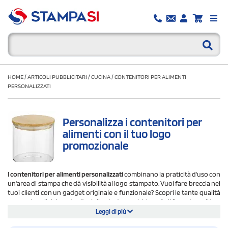
HOME
/
ARTICOLI PUBBLICITARI
/
CUCINA
/
CONTENITORI PER ALIMENTI
PERSONALIZZATI
Personalizza i contenitori per
alimenti con il tuo logo
promozionale
I
contenitori per alimenti personalizzati
combinano la praticità d'uso con
un'area di stampa che dà visibilità al logo stampato. Vuoi fare breccia nei
tuoi clienti con un gadget originale e funzionale? Scopri le tante qualità
promozionali dei contenitori cibo. La tua ambizione è di far entrare il tuo
logo in ogni cucina o negli uffici? Le scatole alimentari personalizzate
Leggi di più
possono aiutarti a proiettare il tuo brand nell'olimpo della competizione.