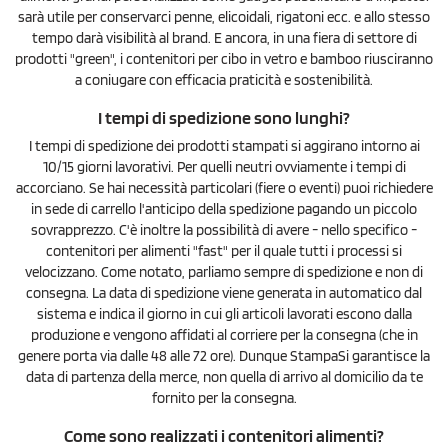
sarà utile per conservarci penne, elicoidali, rigatoni ecc. e allo stesso
tempo darà visibilità al brand. E ancora, in una fiera di settore di
prodotti "green", i contenitori per cibo in vetro e bamboo riusciranno
a coniugare con efficacia praticità e sostenibilità.
I tempi di spedizione sono lunghi?
I tempi di spedizione dei prodotti stampati si aggirano intorno ai
10/15 giorni lavorativi. Per quelli neutri ovviamente i tempi di
accorciano. Se hai necessità particolari (fiere o eventi) puoi richiedere
in sede di carrello l'anticipo della spedizione pagando un piccolo
sovrapprezzo. C'è inoltre la possibilità di avere - nello specifico -
contenitori per alimenti "fast" per il quale tutti i processi si
velocizzano. Come notato, parliamo sempre di spedizione e non di
consegna. La data di spedizione viene generata in automatico dal
sistema e indica il giorno in cui gli articoli lavorati escono dalla
produzione e vengono affidati al corriere per la consegna (che in
genere porta via dalle 48 alle 72 ore). Dunque StampaSi garantisce la
data di partenza della merce, non quella di arrivo al domicilio da te
fornito per la consegna.
Come sono realizzati i contenitori alimenti?