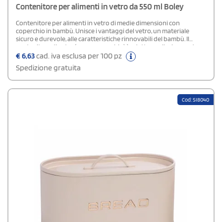
Contenitore per alimenti in vetro da 550 ml Boley
Contenitore per alimenti in vetro di medie dimensioni con
coperchio in bambù. Unisce i vantaggi del vetro, un materiale
sicuro e durevole, alle caratteristiche rinnovabili del bambù. Il
contenitore di vetro (senza coperchio) è adatto per il microonde e
lavabile in lavastoviglie. Confezionato all'interno di una scatola in
€
6,63
cad. iva esclusa per 100 pz
carta kraft riciclata.Capacità: 550 ml.
Spedizione gratuita
Cod: SI8040