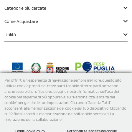
Categorie più cercate
Come Acquistare
Utilità
Per offrirti un'esperienza di navigazione sempre migliore, questo sito
Modalità di
Pagamento
utilizza cookie propri e di terze parti. I cookie di terze parti potranno
anche essere di profilazione. Leggi la nostra Informativa sull’uso dei
cookie per saperne di più oppure vai su “Personalizza la scelta dei
Spedizioni
cookie” per gestire le tue impostazioni. Cliccando "Accetta Tutti"
acconsenti alla memorizzazione dei cookie sul tuo dispositivo. Cliccando
su "Rifiuta" accetti la memorizzazione dei soli cookie necessari. La
ringraziamo per la collaborazione!
Leggi Cookie Policy
Personalizza la scelta dei cookie