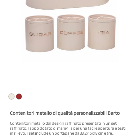
Contenitori metallo di qualità personalizzabili Barto
Contenitori metallo dal design raffinato presentati in un set
raffinato. Tappo dotato di maniglia per una facile apertura e testi
in rilievo. Il set include un portapane da 33,5x16x18 cm e tre
contenitori dedicati a zucchero, tè e caffè da Ø 11×12 cm. Fornito in