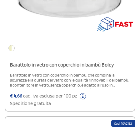
Barattolo in vetro con coperchio in bambù Boley
Barattolo in vetro con coperchio in bambù, che combina la
sicurezza e la durata del vetro con le qualità rinnovabili del bambù.
Il contenitore in vetro, senza coperchio, è adatto all’uso in
microonde e lavabile in lavastoviglie. Capacità 320 ml, confezionato
singolarmente in una scatola in carta kraft riciclata.
€
4,66
cad. iva esclusa per 100 pz
Spedizione gratuita
Cod: 1042152