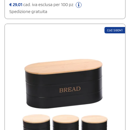
astuccio. Dimensioni portapane: 33,5×16×18 cm.
€
29,01
cad. iva esclusa per 100 pz
Spedizione gratuita
Cod: SI8041