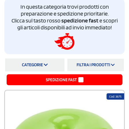
La scelta di omaggi pubblicitari realizzati in materiali ecosostenibili (il
In questa categoria trovi prodotti con
barattolo in vetro con coperchio in bambù ne è un esempio) è una
preparazione e spedizione prioritarie.
tendenza che stiamo sposando in pieno. Stampa contenitori in vetro per
Clicca sul tasto rosso
spedizione fast
e scopri
alimenti su StampaSi:
la qualità dei nostri prodotti e servizi è eccellente
.
Visita il nostro sito: troverai i contenitori alimenti più consoni alle tue
gli articoli disponibili ad invio immediato!
esigenze.
CATEGORIE
FILTRA I PRODOTTI
SPEDIZIONE FAST
Cod: 3675