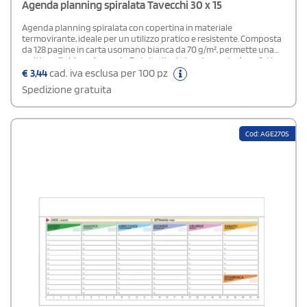
Agenda planning spiralata Tavecchi 30 x 15
Agenda planning spiralata con copertina in materiale
termovirante, ideale per un utilizzo pratico e resistente. Composta
da 128 pagine in carta usomano bianca da 70 g/m², permette una
scrittura fluida e piacevole. Dotata di rubrica stampata, è perfetta
per organizzare gli impegni quotidiani con ordine ed efficienza.
€
3,44
cad. iva esclusa per 100 pz
Spedizione gratuita
Cod: AGE270S