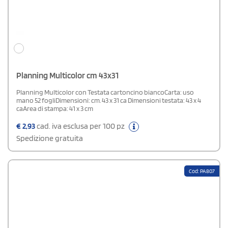
Planning Multicolor cm 43x31
Planning Multicolor con Testata cartoncino biancoCarta: uso
mano 52 fogliDimensioni: cm. 43 x 31 ca Dimensioni testata: 43 x 4
caArea di stampa: 41 x 3 cm
€
2,93
cad. iva esclusa per 100 pz
Spedizione gratuita
Cod: PA807