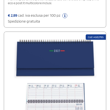
eco e post it multicolore inclusi.
€
2,89
cad. iva esclusa per 100 pz
Spedizione gratuita
Cod: AGE276S