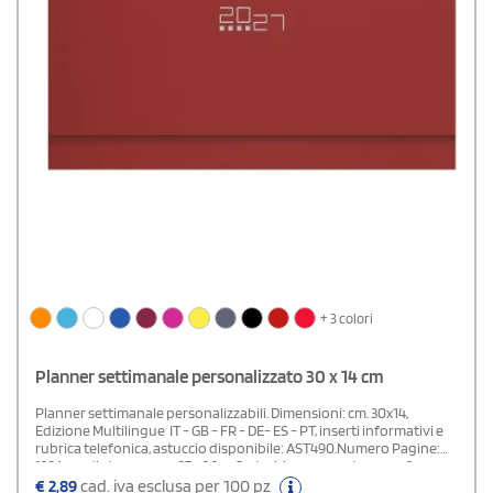
+ 3 colori
Planner settimanale personalizzato 30 x 14 cm
Planner settimanale personalizzabili. Dimensioni: cm. 30x14,
Edizione Multilingue IT - GB - FR - DE- ES - PT, inserti informativi e
rubrica telefonica, astuccio disponibile: AST490.Numero Pagine:
128Area di stampa: cm. 27 x 2,2 caCarta: bianca con stampa a 2
colori.La carta di questo planner settimanale proviene da
€
2,89
cad. iva esclusa per 100 pz