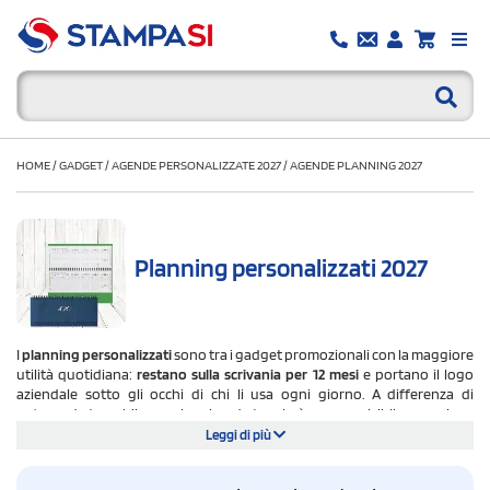
HOME
/
GADGET
/
AGENDE PERSONALIZZATE 2027
/
AGENDE PLANNING 2027
Planning personalizzati 2027
I
planning personalizzati
sono tra i gadget promozionali con la maggiore
utilità quotidiana:
restano sulla scrivania per 12 mesi
e portano il logo
aziendale sotto gli occhi di chi li usa ogni giorno. A differenza di
un'agenda tascabile, un planning da tavolo è sempre visibile, non viene
riposto in una borsa o in un cassetto.
Leggi di più
Su StampaSi trovi oltre 20 modelli di planner personalizzati per il 2027:
planning settimanali da tavolo in formati differenti, compatti (30x14 cm)