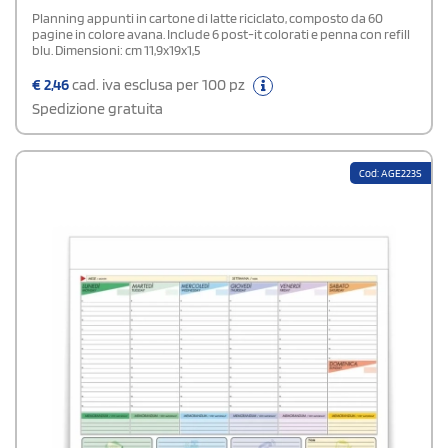
Planning appunti in cartone di latte riciclato, composto da 60
pagine in colore avana. Include 6 post-it colorati e penna con refill
blu. Dimensioni: cm 11,9x19x1,5
€
2,46
cad. iva esclusa per 100 pz
Spedizione gratuita
Cod: AGE223S