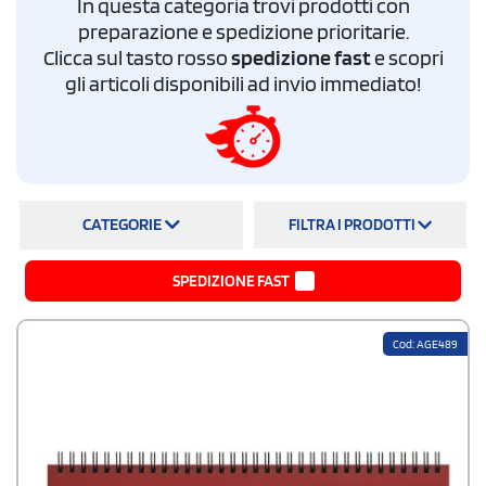
In questa categoria trovi prodotti con
e grandi (43x31 cm), planning multicolor con testata in cartoncino bianco,
preparazione e spedizione prioritarie.
planner con post-it e penna inclusi, set da scrivania completi con righello
Clicca sul tasto rosso
spedizione fast
e scopri
e blocco note. I prezzi partono da
2,04 euro per 100 pezzi
. Tutti gli ordini
includono bozza grafica e spedizione gratuita in tutta Italia.
gli articoli disponibili ad invio immediato!
CATEGORIE
FILTRA I PRODOTTI
SPEDIZIONE FAST
Cod: AGE489