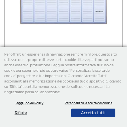
Per offrirti un'esperienza di navigazione sempre migliore, questo sito
utilizza cookie propri e di terze parti. I cookie di terze parti potranno
anche essere di profilazione. Leggi la nostra Informativa sull’uso dei
Momentaneamente non disponibile, contattaci per
cookie per saperne di più oppure vai su “Personalizza la scelta dei
maggiori informazioni
cookie” per gestire le tue impostazioni. Cliccando "Accetta Tutti"
acconsenti alla memorizzazione dei cookie sul tuo dispositivo. Cliccando
su "Rifiuta" accetti la memorizzazione dei soli cookie necessari. La
ringraziamo per la collaborazione!
Agenda planning settimanale personalizzata Planning
Stickers 31 x 17,5 cm
Leggi Cookie Policy
Personalizza la scelta dei cookie
Agenda planning settimanale composta da 52 fogli settimanali, 4
Rifiuta
Accetta tutti
blocchi fogli adesivi colorati, 5 blocchi segnapagine adesivi
colorati. Penna in carta inclusa.