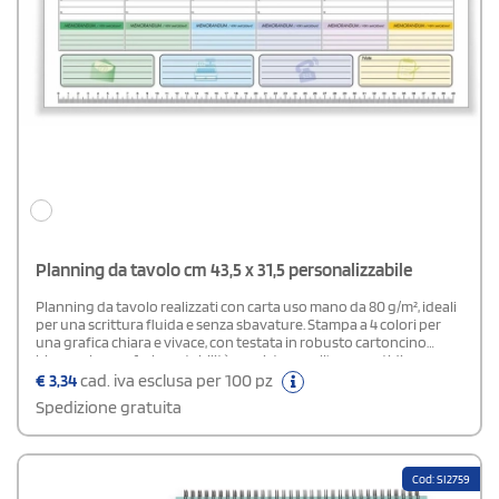
Planning da tavolo cm 43,5 x 31,5 personalizzabile
Planning da tavolo realizzati con carta uso mano da 80 g/m², ideali
per una scrittura fluida e senza sbavature. Stampa a 4 colori per
una grafica chiara e vivace, con testata in robusto cartoncino
bianco che conferisce stabilità e resistenza all'uso quotidiano.
Perfetti per organizzare appuntamenti, attività e scadenze con
€
3,34
cad. iva esclusa per 100 pz
praticità sulla scrivania.
Spedizione gratuita
Cod: SI2759