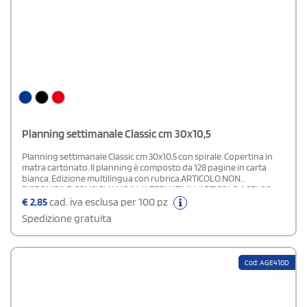
Planning settimanale Classic cm 30x10,5
Planning settimanale Classic cm 30x10,5 con spirale. Copertina in
matra cartonato. Il planning è composto da 128 pagine in carta
bianca. Edizione multilingua con rubrica.ARTICOLO NON
DISPONIBILE. CONSIGLIAMO IN ALTERNATIVA L'ARTICOLO AGE400
€
2,85
cad. iva esclusa per 100 pz
Spedizione gratuita
Cod: AGE410D