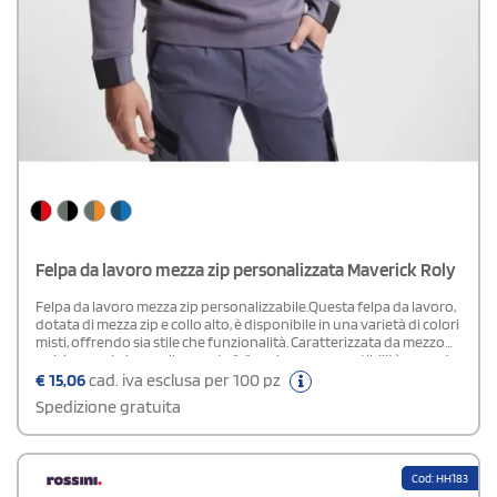
Felpa da lavoro mezza zip personalizzata Maverick Roly
Felpa da lavoro mezza zip personalizzabile.Questa felpa da lavoro,
dotata di mezza zip e collo alto, è disponibile in una varietà di colori
misti, offrendo sia stile che funzionalità. Caratterizzata da mezzo
polsino e orlo in maglia a coste 1x1, assicura una vestibilità comoda
e adattabile a diverse attività lavorative. Le cuciture sono
€
15,06
cad. iva esclusa per 100 pz
rinforzate all'interno del collo per una maggiore durata, mentre le
Spedizione gratuita
spalle e i dettagli a contrasto aggiungono un tocco di design
unico. La composizione del materiale è equilibrata tra cotone (50%)
e poliestere (50%), con pile trapuntato che offre calore e comfort.
Inoltre, la presenza di un'etichetta removibile facilita la
Cod: HH183
personalizzazione della felpa, permettendo di apporre loghi