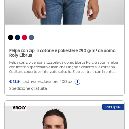
Felpa con zip in cotone e poliestere 290 g/m² da uomo
Roly Elbrus
Felpa con zip personalizzabile da uomo Elbrus Roly. Giacca in felpa
con interno spazzolato a maniche lunghe e colletto alla coreana.
Cuciture coperte e rinforzate sul collo. Zipp centrale con tirante.
Tasche laterali. Costina 1x1 su polsini e vita. La giacca Elbrus è
pensata per proteggerti dal freddo. Il suo tessuto offre una gran
€
13,54
cad. iva esclusa per 100 pz
resistenza alle temperature basse, quindi questo indumento è
Spedizione gratuita
un'opzione di grande tendenza. Etichetta
rimovibile.Composizione: 50% cotone - 50% poliestere, felpato
Cod: CQ5064