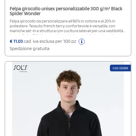
Felpa girocollo unisex personalizzabile 300 g/m² Black
Spider Wonder
Felpa girocollo da personalizzare all'80% in cotone e al 20% in
poliestere. Tessuto french terry, confortevole e versatile, con
maniche set-in e struttura con cuciture laterali per una vestibilità
ben definita. Rifinita con collo, polsini e orlo inferiore in costina,
presenta un rinforzo sul colletto per maggiore durata. Dotata di
€
11,03
cad. iva esclusa per 100 pz
etichetta strappabile, ideale per una personalizzazione semplice.
Spedizione gratuita
Cod: 02088