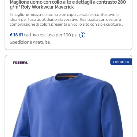
Maglione uomo con collo alto e dettagli a contrasto 280
g/m² Roly Workwear Maverick
Il maglione mezza zip uomo è un capo versatile e confortevole,
ideale per l’uso quotidiano e lavorativo. Realizzato con design a
combinazione di colori, presenta un collo alto con zip e cuciture
coperte e rinforzate all’interno per una maggiore durata. Le spalle
e i dettagli a contrasto aggiungono uno stile moderno, mentre i
€
16,61
cad. iva esclusa per 100 pz
polsini e l’orlo in tessuto a coste 1x1 garantiscono una vestibilità
Spedizione gratuita
stabile e confortevole. Perfetto per affrontare le giornate più
fresche con praticità e stile.
Cod: HH106