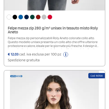
Felpe mezza zip 280 g/m² unisex in tessuto misto Roly
Aneto
Felpe mezza zip personalizzabili Roly Aneto colorate collo alto.
Questo modello unisex presenta un collo alto che offre ulteriore
protezione e calore, ideale per le giornate più fresche. Il design è
impreziosito da copricuciture rinforzate all'interno del collo, che
non solo aumentano la durabilità ma anche il comfort. La felpa è
€
12,03
cad. iva esclusa per 100 pz
friinita con costine 1x1 nei polsini e nella cintura, garantendo una
Spedizione gratuita
vestibilità sicura e confortevole che mantiene la forma e si adatta
ai movimenti del corpo. Disponibile in una varietà di colori, la felpa
Roly Aneto può essere personalizzata con il logo o il messaggio
della tua scelta, rendendola perfetta per eventi aziendali, attività
Cod: 90100
ricreative o come parte di un uniforme informale.