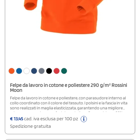
Felpe da lavoro in cotone e poliestere 290 g/m² Rossini
Moon
Felpe da lavoro in cotone e poliestere, con parasudore interno al
collo coordinato con il colore del tessuto. I polsini e la fascia in vita
sono realizzati in maglia elasticizzata, garantendo una migliore
aderenza e massimo comfort durante l'uso.Composizione: 80%
cotone - 20% poliestere
€
13,45
cad. iva esclusa per 100 pz
Spedizione gratuita