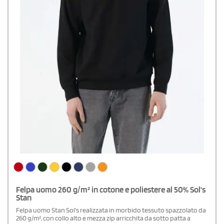
Felpa uomo 260 g/m² in cotone e poliestere al 50% Sol's
Stan
Felpa uomo Stan Sol’s realizzata in morbido tessuto spazzolato da
260 g/m², con collo alto e mezza zip arricchita da sotto patta a