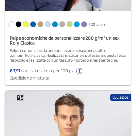
+ 20 colori
Felpe economiche da personalizzare 280 g/m² unisex
Roly Clasica
Felpe economiche da personalizzare unisex per adulti e
bambini Roly Clasica. Realizzata in cotone e poliestere, questa felpa
girocollo è realizzata con un tessuto morbido e resistente che
garantisce calore e comfort duraturi. I polsini e il girovita in
elastane in costina 1x1 assicurano una vestibilità aderente,
€
7,91
cad. iva esclusa per 100 pz
mantenendo il corpo al caldo e isolato dalle temperature esterne. Il
Spedizione gratuita
copricuciture sul collo aggiunge un dettaglio di finitura che eleva
la qualità complessiva del capo.Personalizzabile con il logo o il
design della tua scelta, la felpa Roly Clasica è perfetta per eventi
aziendali, attività scolastiche o semplicemente per aggiungere un
Cod: BS302
tocco personale al tuo abbigliamento quotidiano.