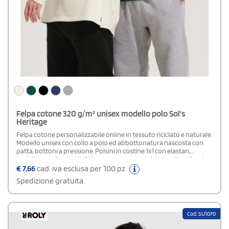
Felpa cotone 320 g/m² unisex modello polo Sol's
Heritage
Felpa cotone personalizzabile online in tessuto riciclato e naturale.
Modello unisex con collo a polo ed abbottonatura nascosta con
patta, bottoni a pressione. Polsini in costine 1x1 con elastan,
taglaita e cucita, vestibilità comoda, con spacchi laterali nel fondo
del capo. Articolo adatto per divise da lavoro. French Terry.
€
7,66
cad. iva esclusa per 100 pz
Spedizione gratuita
Cod: SU1070