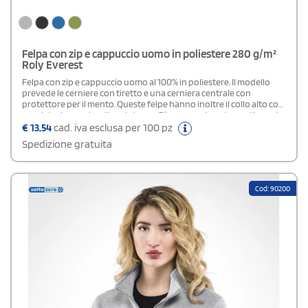
Felpa con zip e cappuccio uomo in poliestere 280 g/m²
Roly Everest
Felpa con zip e cappuccio uomo al 100% in poliestere. Il modello
prevede le cerniere con tiretto e una cerniera centrale con
protettore per il mento. Queste felpe hanno inoltre il collo alto con
regolatori e copricuciture interne. C'è una cerniera decorativa sul
collo per facilitare l´apertura e due tasche frontali sempre con
€
13,54
cad. iva esclusa per 100 pz
cerniera. La parte posteriore è più lunga rispetto alla parte
Spedizione gratuita
anteriore con regolatori. Etichetta rimovibile.
Cod: 90200