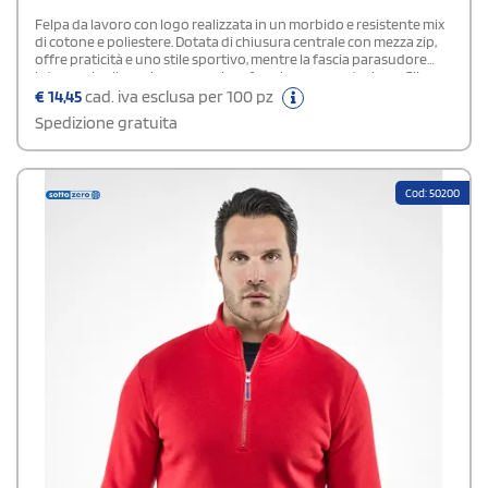
Felpa da lavoro con logo realizzata in un morbido e resistente mix
di cotone e poliestere. Dotata di chiusura centrale con mezza zip,
offre praticità e uno stile sportivo, mentre la fascia parasudore
interna al collo assicura maggiore freschezza e protezione. Gli
elastici ai polsi e in vita migliorano la vestibilità. Testata per la
€
14,45
cad. iva esclusa per 100 pz
protezione contro le lesioni meccaniche superficiali, è ideale per
Spedizione gratuita
ambienti di lavoro, attività sportive o il tempo
libero.Composizione: OEKO-TEX® standard 100
Cod: 50200