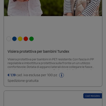
Visiera protettiva per bambini Tundex
Visiera protettiva per bambini in PET resistente. Con fascia in PP
regolabile e imbottitura protettiva sulla fronte un un utilizzo
confortevole. Dotata di agganci laterali dove collegare le fasce
elastiche della mascherina in uso. Facile da disinfettare dopo l'uso.
Oltre ad un ampio campo visivo, fornisce l'isolamento da schizzi e
€
1,19
cad. iva esclusa per 100 pz
particelle in zone particolarmente sensibili, come ad esempio la
Spedizione gratuita
zona degli occhi, naso e bocca. Ideale come barriera di protezione
igienica in aggiunta alla distanza sociale e / o l'uso della
mascherina. Prodotta con materiali adatti al contatto con la pelle,
con finiture progettati per uso prolungato, senza causare disagio
Cod: MAS044
o irritazione. Facile da montare e disponibile in una vasta gamma di
colori, con manuale d'istruzioni.