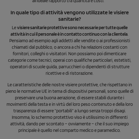
all’ideale rapporto tra quantità e costi.
In quale tipo di attività vengono utilizzate le visiere
sanitarie?
Le
visiere sanitarie protettive sono necessarie per tutte quelle
attività in cui il personale è in contatto continuo con la clientela
.
Pensiamo ad esempio agli addetti alle vendite o ai professionisti
chiamati dal pubblico, o ancora a chi ha relazioni costanti con
fornitori, colleghi o visitatori. Non possiamo poi dimenticare
categorie come tecnici, operai con qualifiche particolari, estetisti,
operatori di scuole guida, parrucchieri o dipendenti di strutture
ricettive e di ristorazione.
Le caratteristiche delle nostre visiere protettive, che rispettano in
pieno le normative UE in tema di dispositivi personali, sono quelle di
preservare una buona aerazione, di essere stabili durante i
movimenti della testa e in virtù del loro peso contenuto e della loro
trasparenza di essere “portabili” a lungo senza troppi disagi.
Insomma, lo schermo protettivo viso è utilissimo in differenti
attività, dando per scontato – ovviamente – che il suo impiego
principale è quello nel comparto medico e paramedico.