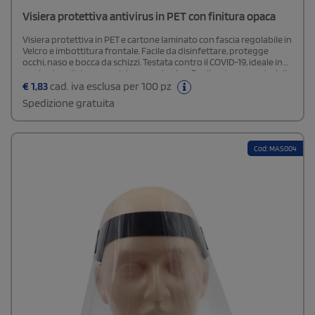
Visiera protettiva antivirus in PET con finitura opaca
Visiera protettiva in PET e cartone laminato con fascia regolabile in
Velcro e imbottitura frontale. Facile da disinfettare, protegge
occhi, naso e bocca da schizzi. Testata contro il COVID-19, ideale in
aggiunta a distanza sociale e mascherina. Realizzata con materiali
sicuri per la pelle e adatta a un uso prolungato.
€
1,83
cad. iva esclusa per 100 pz
Spedizione gratuita
Cod: MAS004