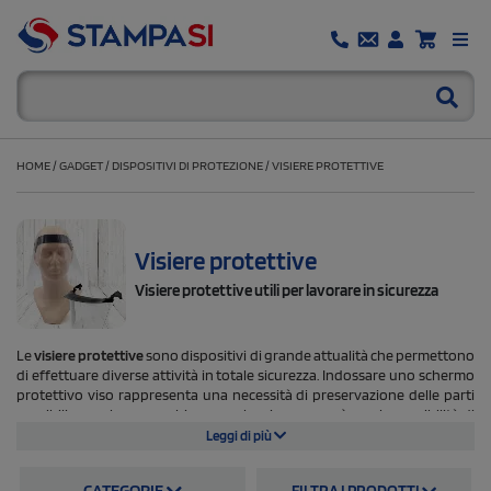
HOME
/
GADGET
/
DISPOSITIVI DI PROTEZIONE
/
VISIERE PROTETTIVE
Visiere protettive
Visiere protettive utili per lavorare in sicurezza
Le
visiere protettive
sono dispositivi di grande attualità che permettono
di effettuare diverse attività in totale sicurezza. Indossare uno schermo
protettivo viso rappresenta una necessità di preservazione delle parti
sensibili come bocca, occhi e naso che si sposa però con la possibilità di
mantenere libertà di visuale e di movimento. Una visiera protettiva viso è
Leggi di più
dunque uno strumento lavorativo al quale non si può rinunciare
quando si è impiegati in esercizi a contatto con il pubblico e nelle
CATEGORIE
FILTRA I PRODOTTI