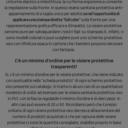
cinturino elastico e imbottitura, la cui forma ergonomica consente
la regolazione sulla fronte. In questa visiera sanitaria protettiva anti-
appannamento (è a taglia unica per adulto)
avrai l’opportunità di
applicare una stampa diretta “full color”
sulla fronte per una
rappresentazione grafica efficace e d’impatto. Le visiere protettive
servono pure per salvaguardare i nostri figli: su stampasi.it, infatti, ci
sono modelli colorati e puoi scegliere pure uno schermo protettivo
viso con rifinitura opaca in cartone che i bambini possono decorare
con fantasia.
C’è un minimo d’ordine per le visiere protettive
trasparenti?
Sì, c’è un minimo d’ordine per le visiere protettive, che viene indicato
con puntualità nella “scheda prodotto” di ogni schermo protettivo
viso presente sul catalogo. Si tratta in alcuni casi di un quantitativo
modesto di unità: ad esempio per la visiera sanitaria protettiva viso
in PVC con la fascia regolabile il minimo d’ordine è di dieci pezzi. In
altri casi può essere di 20 o 50. Ricordiamo però che il prezzo
unitario di ogni visiera protettiva viso decresce all’aumentare del
numero di prodotti acquistati e che per ognuna delle visiere
protettive ci sono le quantità consigliate, stabilite proprio in base