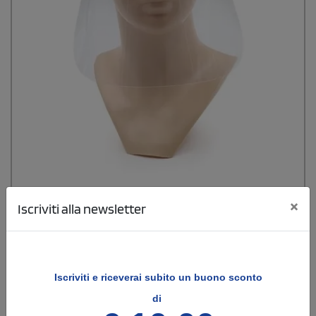
×
Iscriviti alla newsletter
Visiera protettiva in PVC con fascia regolabile
Iscriviti e
riceverai subito un buono sconto
Visiera protettiva riutilizzabile realizzata in PVC trasparente,
progettata per offrire massima protezione da spruzzi e schizzi.
di
Dotata di una fascia regolabile, si adatta comodamente a diverse