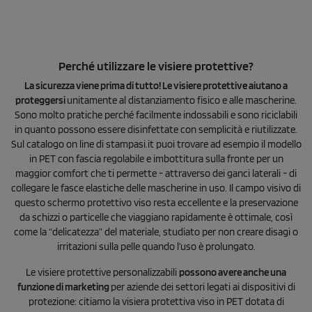
Perché utilizzare le visiere protettive?
La sicurezza viene prima di tutto! Le visiere protettive aiutano a
proteggersi
unitamente al distanziamento fisico e alle mascherine.
Sono molto pratiche perché facilmente indossabili e sono riciclabili
in quanto possono essere disinfettate con semplicità e riutilizzate.
Sul catalogo on line di stampasi.it puoi trovare ad esempio il modello
in PET con fascia regolabile e imbottitura sulla fronte per un
maggior comfort che ti permette - attraverso dei ganci laterali - di
collegare le fasce elastiche delle mascherine in uso. Il campo visivo di
questo schermo protettivo viso resta eccellente e la preservazione
da schizzi o particelle che viaggiano rapidamente è ottimale, così
come la “delicatezza” del materiale, studiato per non creare disagi o
irritazioni sulla pelle quando l’uso è prolungato.
Le visiere protettive personalizzabili
possono avere anche una
funzione di marketing
per aziende dei settori legati ai dispositivi di
protezione: citiamo la visiera protettiva viso in PET dotata di