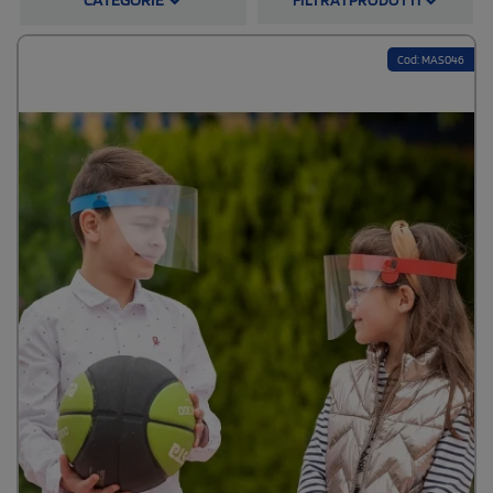
versioni personalizzabili assurge anche a veicolo di diffusione
commerciale.
Su stampasi.it potrai scegliere tra modelli tutti perfettamente a norma,
Cod: MAS046
realizzati in materiali all’avanguardia, funzionali e comodi, capaci di
soddisfare le esigenze più composite e in grado di garantire uno
standard qualitativo molto elevato. Elemento questo decisivo perché l
a
bontà di una visiera sanitaria protettiva
sta proprio
nel mix tra
impermeabilità, portabilità e resistenza
: tutte caratteristiche presenti
nelle visiere protettive disponibili sul nostro sito.