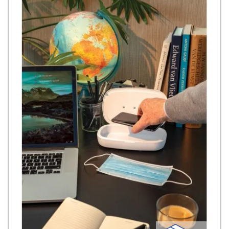
materiale TPE senza PVC. Lunghezza d'onda UV-C 270nm-280nm.