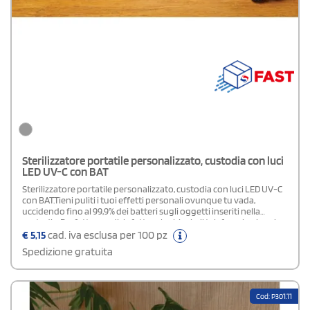
Sterilizzatore portatile personalizzato, custodia con luci
LED UV-C con BAT
Sterilizzatore portatile personalizzato, custodia con luci LED UV-C
con BAT.Tieni puliti i tuoi effetti personali ovunque tu vada,
uccidendo fino al 99,9% dei batteri sugli oggetti inseriti nella
custodia. Perfetto per disinfettare le chiavi e il telefono in viaggio:
5 minuti in modalità veloce o 10 minuti per una pulizia completa. Le
€
5,15
cad. iva esclusa per 100 pz
tre luci LED UV-C all'interno sono atossiche e prive di mercurio. Il
Spedizione gratuita
design garantirà inoltre che la luce LED UV-C si spenga
automaticamente quando la custodia viene bloccata tramite
cerniera e chiusura magnetica evitando cosi' di esporre l'utente
alla luce UV-C. Ha una batteria integrata da 400 mAh. Materiale
Cod: P301.11
esterno: poliestere 600D e PU. Completo di cavo di ricarica in