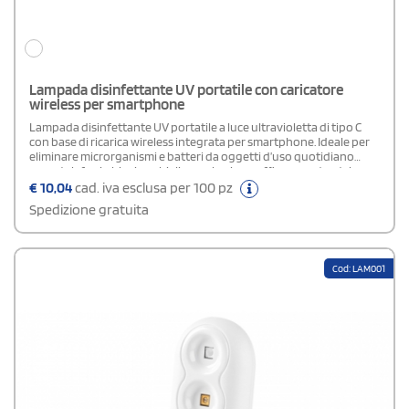
Lampada disinfettante UV portatile con caricatore
wireless per smartphone
Lampada disinfettante UV portatile a luce ultravioletta di tipo C
con base di ricarica wireless integrata per smartphone. Ideale per
eliminare microrganismi e batteri da oggetti d’uso quotidiano
come telefoni, chiavi, occhiali, mascherine, cuffie o smartwatch.
Realizzata in ABS lucido resistente, è fornita in confezione singola
€
10,04
cad. iva esclusa per 100 pz
dal design curato. Offre una potenza di uscita di 2,5 W, lunghezza
Spedizione gratuita
d’onda di 254 nm e doppia modalità di sterilizzazione da 15 o 25
minuti con autospegnimento. Include uscita USB da 1000 mA,
ricarica rapida da 10 W e cavo micro USB da 1 metro. Certificata CE,
RoHS e con comprovata efficacia germicida. Evitare l’esposizione
Cod: LAM001
diretta a pelle e occhi.