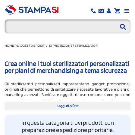
HOME
/
GADGET
/
DISPOSITIVI DI PROTEZIONE
/
STERILIZZATORI
Crea online i tuoi sterilizzatori personalizzati
per piani di merchandising a tema sicurezza
Gli sterilizzatori personalizzati rappresentano gadget promozionali
originali che permettono di sintetizzare necessità lavorative e piani di
marketing avanzati. Sanificare oggetti di uso comune come possono
essere cellulari o occhiali è un'operazione che garantisce sicurezza e
dunque la sua "mission" positiva si sposa perfettamente con le esigenze
Leggi di più
commerciali di aziende che vogliono utilizzare gli sterilizzatori
personalizzati con il proprio logo come regali per il pubblico o come
In questa categoria trovi prodotti con
accessorio per migliorare il tenore professionale di collaboratori e staff
nell'ambiente di lavoro.
preparazione e spedizione prioritarie.