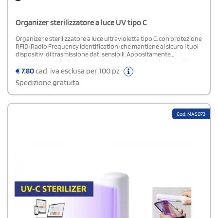
Organizer sterilizzatore a luce UV tipo C
Organizer e sterilizzatore a luce ultravioletta tipo C, con protezione
RFID (Radio Frequency Identification) che mantiene al sicuro i tuoi
dispositivi di trasmissione dati sensibili. Appositamente
progettato per l'eliminazione di microrganismi e batteri negli
smartphone ed in altri oggetti di uso quotidiano. E' realizzato in
€
7,80
cad. iva esclusa per 100 pz
resistente Poliestere 600D con finitura denim, con chiusura
Spedizione gratuita
magnetica di sicurezza sul manico per un utilizzo sicuro del
dispositivo.Include 4 porta carte interni + tasca esternaDisponibili
certificazioni CE, RoHS e efficacia germicida.Attezione: evitare il
contatto con la pelle e gli occhi della luce
Cod: MAS073
ultraviolettaComposizione: Poliestere 600D