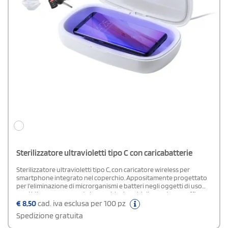
Sterilizzatore ultravioletti tipo C con caricabatterie
Sterilizzatore ultravioletti tipo C, con caricatore wireless per
smartphone integrato nel coperchio. Appositamente progettato
per l'eliminazione di microrganismi e batteri negli oggetti di uso
quotidiano come smartphone, chiavi, occhiali, maschera, cuffie,
smartwatch.In materiale ABS resistente con rifinitura
€
8,50
cad. iva esclusa per 100 pz
opaca.Confezionato singolarmente in una scatola dal design
Spedizione gratuita
accattivante.Facile da usare, basta mettere l'oggetto all'interno
della scatola.Potenza lampadina 1W, Lunghezza d'onda 270-280