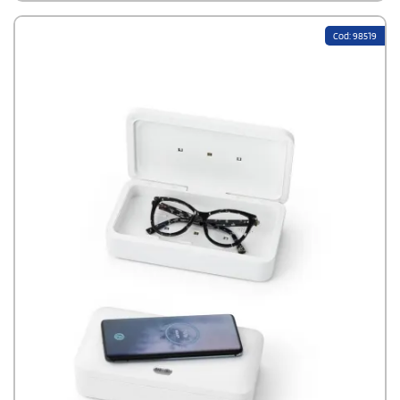
nm, alimentata da un cavo USB di tipo C lungo 1 m dal colore
abbinato. Tempo di sterilizzazione di 5 e 10 minuti con funzione di
Cod: 98519
autospegnimento. Manuale utente disponibile in spagnolo e
inglese.Disponibili certificazioni CE, RoHS e efficacia
germicida.Attenzione! Evitare il contatto con la pelle e gli
occhiWireless. Luce Ultravioletta. Connessione USB. Cavo Incluso