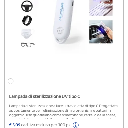
Lampada di sterilizzazione UV tipo C
Lampada di sterilizzazione a luce ultravioletta di tipo C. Progettata
appositamente per l'eliminazione di microrganismi e batteri in
oggetti di uso quotidiano come smartphone, carrello della spesa,
volante dall'auto o abbigliamento. Facile da usare, basta avvicinare
la lampada sterilizzatrice all'oggetto per alcuni secondi, a una
€
5,09
cad. iva esclusa per 100 pz