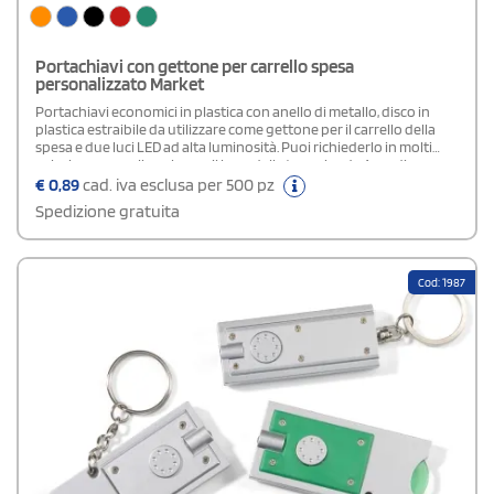
Portachiavi con gettone per carrello spesa
personalizzato Market
Portachiavi economici in plastica con anello di metallo, disco in
plastica estraibile da utilizzare come gettone per il carrello della
spesa e due luci LED ad alta luminosità. Puoi richiederlo in molti
colori e personalizzarlo con il logo della tua azienda.Area di
stampa: 3,5x1,5 cm
€
0,89
cad. iva esclusa per 500 pz
Spedizione gratuita
Cod: 1987