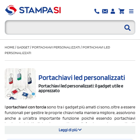
HOME
/
GADGET
/
PORTACHIAVI PERSONALIZZATI
/
PORTACHIAVI LED
PERSONALIZZATI
Portachiavi led personalizzati
Portachiavi led personalizzati: il gadget utile e
apprezzato
I
portachiavi con torcia
sono tra i gadget più amati ci sono, oltre a essere
funzionali per gestire le proprie chiavi nella maniera migliore, assolvono
anche a un'altra importante funzione poichè essendo portachiavi
luminosi dotati di torcia permettono di far luce nei momenti più
inaspettati o comunque quando si creano dei presupposti per i quali
Leggi di più
non è possibile godere della luce solare oppure utilizzare quella