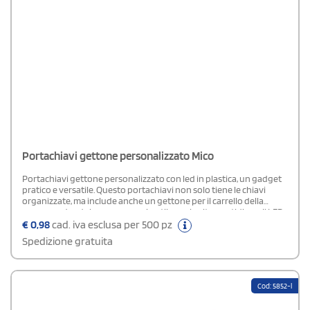
Portachiavi gettone personalizzato Mico
Portachiavi gettone personalizzato con led in plastica, un gadget
pratico e versatile. Questo portachiavi non solo tiene le chiavi
organizzate, ma include anche un gettone per il carrello della
spesa, rendendolo un accessorio utile per la vita quotidiana. Il LED
integrato offre una fonte di luce aggiuntiva, perfetta per
€
0,98
cad. iva esclusa per 500 pz
situazioni di emergenza o per trovare serrature al buio. Realizzato
Spedizione gratuita
in plastica resistente, è leggero e facile da trasportare. Ogni
portachiavi è confezionato in una pratica polybag, pronto per
essere distribuito in eventi promozionali o come regalo aziendale.
Cod: 5852-l