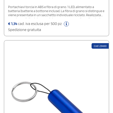
Portachiavi torcia in ABS e fibra di grano. 1 LED, alimentato a
batteria (batterie a bottone incluse). La fibra di grano si distingue e
viene presentata in un sacchetto individuale riciclato. Realizzata
con elementi di origine vegetale per promuovere l'uso di materie
prime naturali e ridurre le emissioni inquinanti1 Led.Pile Bottone
€
1,34
cad. iva esclusa per 500 pz
Incluse
Spedizione gratuita
Cod: 23460