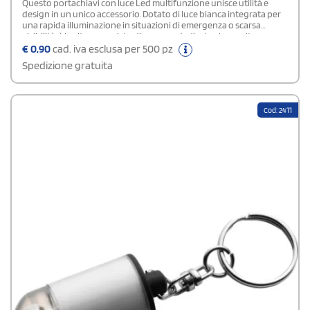
Questo portachiavi con luce Led multifunzione unisce utilità e
design in un unico accessorio. Dotato di luce bianca integrata per
una rapida illuminazione in situazioni di emergenza o scarsa
visibilità, è inoltre provvisto di un vano dedicato che ospita un
gettone compatibile con i carrelli della spesa, equivalente a una
€
0,90
cad. iva esclusa per 500 pz
moneta da 50 centesimi. Il gettone, incluso nella confezione, è
Spedizione gratuita
realizzato in resistente materiale ABS, leggero e durevole.
Cod: 2411