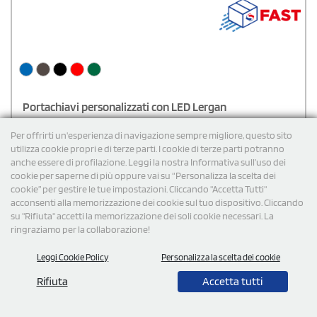
Portachiavi personalizzati con LED Lergan
Portachiavi personalizzati in alluminio con 3 luci a LED con
Per offrirti un'esperienza di navigazione sempre migliore, questo sito
dimensioni ø1,7 x 6,2 cm. Include 4 pile LR44.
utilizza cookie propri e di terze parti. I cookie di terze parti potranno
anche essere di profilazione. Leggi la nostra Informativa sull’uso dei
cookie per saperne di più oppure vai su “Personalizza la scelta dei
€
1,44
cad. iva esclusa per 500 pz
cookie” per gestire le tue impostazioni. Cliccando "Accetta Tutti"
Spedizione gratuita
acconsenti alla memorizzazione dei cookie sul tuo dispositivo. Cliccando
su "Rifiuta" accetti la memorizzazione dei soli cookie necessari. La
ringraziamo per la collaborazione!
Cod: KE200
Leggi Cookie Policy
Personalizza la scelta dei cookie
Rifiuta
Accetta tutti