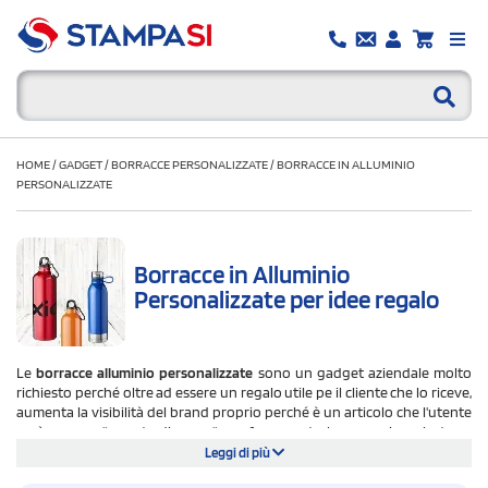
HOME
/
GADGET
/
BORRACCE PERSONALIZZATE
/
BORRACCE IN ALLUMINIO
PERSONALIZZATE
Borracce in Alluminio
Personalizzate per idee regalo
Le
borracce alluminio personalizzate
sono un gadget aziendale molto
richiesto perché oltre ad essere un regalo utile pe il cliente che lo riceve,
aumenta la visibilità del brand proprio perché è un articolo che l'utente
avrà sempre "a porta di mano" per fare sport al parco o in palestra o
semplicemente durante una passeggiata. Inoltre le bottiglie alluminio
Leggi di più
possono essere considerate gadget ecosostenibili, poiché il loro utilizzo