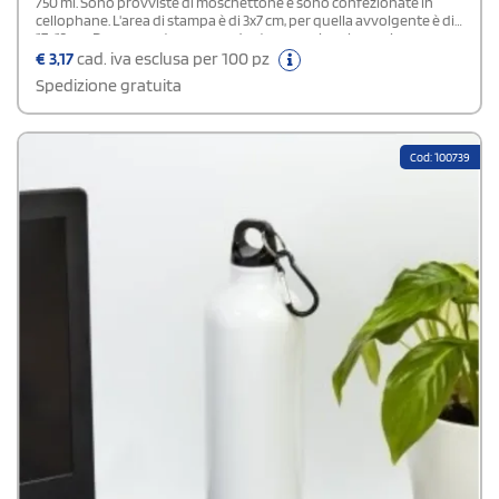
750 ml. Sono provviste di moschettone e sono confezionate in
cellophane. L'area di stampa è di 3x7 cm, per quella avvolgente è di
17x13 cm. Rappresentano un gadget promozionale prezioso per
negozi di articoli sportivi, palestre o aziende.Possibilità di acquisto
€
3,17
cad. iva esclusa per 100 pz
scatola
Spedizione gratuita
Cod: 100739