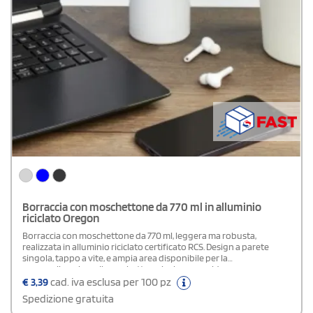
Borraccia con moschettone da 770 ml in alluminio
riciclato Oregon
Borraccia con moschettone da 770 ml, leggera ma robusta,
realizzata in alluminio riciclato certificato RCS. Design a parete
singola, tappo a vite, e ampia area disponibile per la
personalizzazione. Il moschettone incluso, non idoneo
all’arrampicata, permette di agganciarla facilmente allo zaino o alla
€
3,39
cad. iva esclusa per 100 pz
borsa. Il prodotto è privo di BPA, conforme alla normativa
Spedizione gratuita
alimentare tedesca LFGB e testato per l’assenza di ftalati secondo il