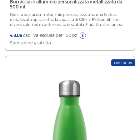
Borraccia in alluminio personalizzata metallizzata da
500 ml
Questa borraccia in alluminio personalizzata ha una finitura
metallizzata opaca ed ha la capacità di 500 ml. E' disponibile in
diversi colori ed è confezionata in scatola. E' adatta alla stampa
avvolgente con area per il logo di 18x12 cm. Ideale come gadget
promozionali per lo sport e il tempo libero.
€
3,08
cad. iva esclusa per 100 pz
Spedizione gratuita
Cod: THE334