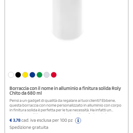
Borraccia con il nome in alluminio a finitura solida Roly
Chito da 680 ml
Pensi a un gadget di qualità da regalare ai tuoi clienti? Ebbene,
questa borraccia con nome personalizzato in alluminio con corpo
in finitura solida è perfetta per le tue necessità. Ha infatti un
rapporto qualità prezzo conveniente ed è confezionata in una
raffinata scatola di design. La sua capacità è di 680 ml ed è dotata
€
3,78
cad. iva esclusa per 100 pz
di tappo con beccuccio a scomparsa e maniglia per il trasporto.
Spedizione gratuita