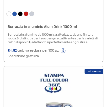
Borraccia in alluminio Alum Drink 1000 ml
Borraccia in alluminio da 1000 ml caratterizzata da una finitura
lucida. Si distingue per il suo design accattivante e per la varietà di
colori disponibili, adattandosi perfettamente a ogni stile e
occasione. Dotata di un tappo di sicurezza avvitabile, garantisce
una chiusura ermetica per evitare fuoriuscite, rendendola ideale
€
4,82
cad. iva esclusa per 100 pz
per l’uso quotidiano, in ufficio, durante lo sport o in viaggio.
Spedizione gratuita
Cod: THE064