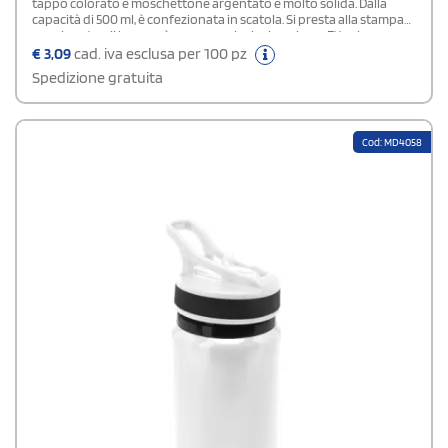
tappo colorato e moschettone argentato è molto solida. Dalla
capacità di 500 ml, è confezionata in scatola. Si presta alla stampa
avvolgente e il logo può essere anche inciso a laser. E' tra le
borracce personalizzate più richieste dalle aziende per idee
€
3,09
cad. iva esclusa per 100 pz
omaggio promozionali o come gadget per fiere di settore.Area di
Spedizione gratuita
stampa: FRONTE: 3 x 7 cm - AVVOLGENTE: 15 x 9 cm
Cod: MD4058