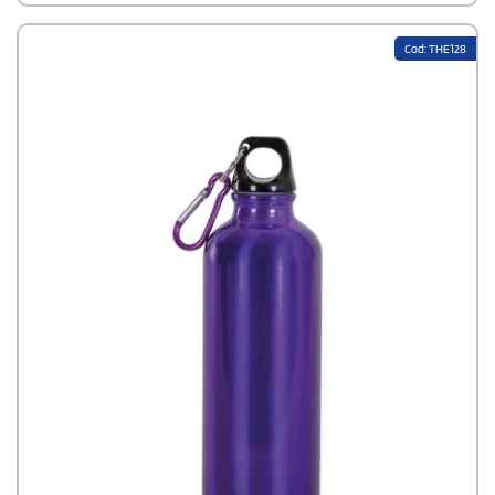
regolamento REACH. L’87% della borraccia è composto da alluminio
riciclato al 100%, mentre, la parte restante, è in plastica.
Cod: THE128