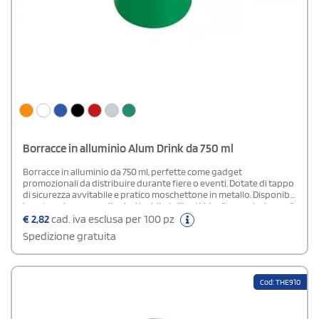
Borracce in alluminio Alum Drink da 750 ml
Borracce in alluminio da 750 ml, perfette come gadget
promozionali da distribuire durante fiere o eventi. Dotate di tappo
di sicurezza avvitabile e pratico moschettone in metallo. Disponibili
in un’ampia gamma di colori lucidi e brillanti, ideali per valorizzare il
tuo brand con stile e funzionalità. Borracce personalizzabili o
€
2,82
cad. iva esclusa per 100 pz
neutri.Area di stampa: FRONTE 3 x 7 cm - AVVOLGENTE 17 x 13 cm
Spedizione gratuita
Cod: THE910