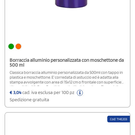
Borraccia alluminio personalizzata con moschettone da
500 ml
Classica borraccia alluminio personalizzata da 500ml con tappo in
plastica e moschettone. E' corredata di astuccio ed è adatta alla
stampa avvolgente con area di 15x12 cm o frontale con superficie
disponibile di 3x7 cm. Possibile anche l'incisione laser. E' una delle
borracce promozionali più richieste da aziende e negozi
€
3,04
cad. iva esclusa per 100 pz
sportive. Borracce personalizzabili o neutri.Area stampa: 2,5 x 8 cm
Spedizione gratuita
Cod: THE203