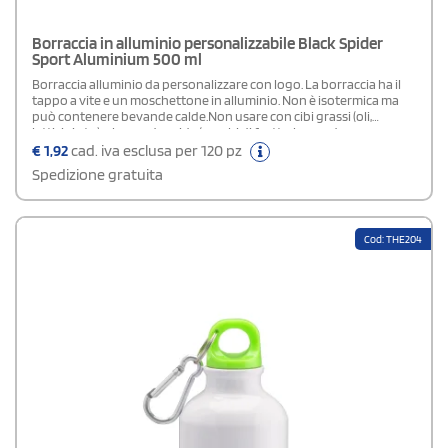
Borraccia in alluminio personalizzabile Black Spider
Sport Aluminium 500 ml
Borraccia alluminio da personalizzare con logo. La borraccia ha il
tappo a vite e un moschettone in alluminio. Non è isotermica ma
può contenere bevande calde.Non usare con cibi grassi (oli,
latticini etc.) o bevande acide (succhi di frutta, bevande
energetiche). Non mettere in congelatore o in microonde.
€
1,92
cad. iva esclusa per 120 pz
Spedizione gratuita
Cod: THE204