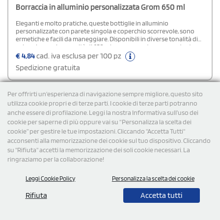
Borraccia in alluminio personalizzata Grom 650 ml
Eleganti e molto pratiche, queste bottiglie in alluminio
personalizzate con parete singola e coperchio scorrevole, sono
ermetiche e facili da maneggiare. Disponibili in diverse tonalità di
colore, hanno la capacità di 650 ml e rappresentano un gadget
omaggio ideale se vuoi dare visibilità al tuo brand aziendale.
€
4,84
cad. iva esclusa per 100 pz
Spedizione gratuita
Per offrirti un'esperienza di navigazione sempre migliore, questo sito
Cod: THE060
utilizza cookie propri e di terze parti. I cookie di terze parti potranno
anche essere di profilazione. Leggi la nostra Informativa sull’uso dei
cookie per saperne di più oppure vai su “Personalizza la scelta dei
cookie” per gestire le tue impostazioni. Cliccando "Accetta Tutti"
acconsenti alla memorizzazione dei cookie sul tuo dispositivo. Cliccando
su "Rifiuta" accetti la memorizzazione dei soli cookie necessari. La
ringraziamo per la collaborazione!
Leggi Cookie Policy
Personalizza la scelta dei cookie
Rifiuta
Accetta tutti