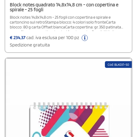
Block notes quadrato 14,8x14,8 cm - con copertina e
spirale - 25 fogli
Block notes 14,8x14,8 cm - 25 fogli con copertina e spirale e
cartoncino sul retroStampa blocco: 4 colori solo fronteCarta
blocco: 80 g carta Offset biancaCarta copertina: gr. 350 patinata
opacaStampa copertina: 4 colori fronte e retroPossibilità di
allestimento:spirale in testa (vedi foto)spirale a sinistra (vedi
€
234,37
cad. iva esclusa per 100 pz
foto)Specificare la tipologia di allestimento scelta nel campo note
Spedizione gratuita
in fase d'ordine.
Cod: BLK031-50