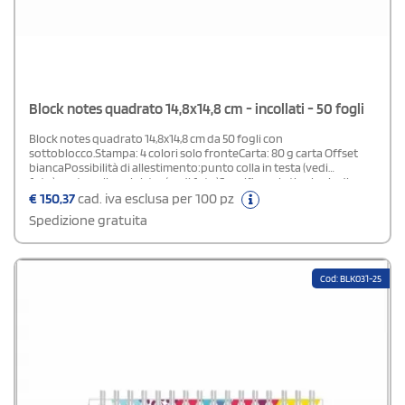
Block notes quadrato 14,8x14,8 cm - incollati - 50 fogli
Block notes quadrato 14,8x14,8 cm da 50 fogli con
sottoblocco.Stampa: 4 colori solo fronteCarta: 80 g carta Offset
biancaPossibilità di allestimento:punto colla in testa (vedi
foto)punto colla a sinistra (vedi foto)Specificare la tipologia di
allestimento scelta nel campo note in fase d'ordine.
€
150,37
cad. iva esclusa per 100 pz
Spedizione gratuita
Cod: BLK031-25