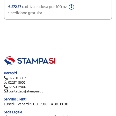
opacaStampa copertina: 4 colori fronte e retroPossibilità di
allestimento:spirale in testa (vedi foto)spirale a sinistra (vedi
€
272,37
cad. iva esclusa per 100 pz
foto)Specificare la tipologia di allestimento scelta nel campo note
Spedizione gratuita
in fase d'ordine.
Recapiti
02 2111 8602
02 2111 8602
3755036900
contattaci@stampasi.it
Servizio Clienti
Lunedì - Venerdì 9.00-13.00 | 14.30-18.00
Sede Legale