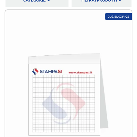
block notes spiralati o incollati o anche block notes con copertina! Dopo
aver scelto la tipologia di block notes ti basterà allegare il logo e dopo
poche ore riceverai la bozza grafica. Stampare block notes personalizzati
Cod: BLK034-25
sarà semplicissimo, ti basteranno pochi click.