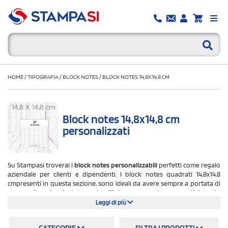
HOME
/
TIPOGRAFIA
/
BLOCK NOTES
/
BLOCK NOTES 14,8X14,8 CM
Block notes 14,8x14,8 cm
personalizzati
Su Stampasi troverai i
block notes personalizzabili
perfetti come regalo
aziendale per clienti e dipendenti. I block notes quadrati 14,8x14,8
cmpresenti in questa sezione, sono ideali da avere sempre a portata di
mano sulla scrivania del proprio ufficio o per prendere appunti durante
meeting o corsi. Sono articoli che possono essere interamente
Leggi di più
personalizzati con la propria grafica. Inoltre ci sono diverse possibilità di
configurare l'articolo: a partire dai fogli fino ad arrivare all'allestimento:
CATEGORIE
FILTRA I PRODOTTI