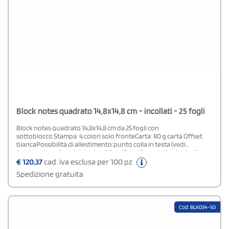
Block notes quadrato 14,8x14,8 cm - incollati - 25 fogli
Block notes quadrato 14,8x14,8 cm da 25 fogli con
sottoblocco.Stampa: 4 colori solo fronteCarta: 80 g carta Offset
biancaPossibilità di allestimento:punto colla in testa (vedi
foto)punto colla a sinistra (vedi foto)Specificare la tipologia di
allestimento scelta nel campo note in fase d'ordine.
€
120,37
cad. iva esclusa per 100 pz
Spedizione gratuita
Cod: BLK034-50