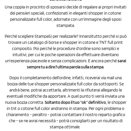
Una coppia in procinto di sposarsi decide di regalare ai propri invitati
dei pensieri speciali, confezionati in eleganti shopper in cotone
personalizzate full color, adornate con un'immagine degli sposi
stampata.
Perché scegliere StampaSi per realizzarle? Innanzitutto perché si può
trovare un catalogo di borse e shopper in cotone e TNT full print
composito. Poi perché le procedure d'ordine sono semplici e
intuitivi, per cui le poche operazioni da effettuare diventano
un'esperienza piacevole e senza complicazioni. E ancora perché
sarai
sempre tu a dire l'ultima parola sulla stampa
.
Dopo il completamento dell’ordine, infatti, riceverai via mail una
bozza delle tue shopper personalizzate full color da sottoporti. Se
andrà bene, potrai accettarla, altrimenti la rifiuterai allegando le
eventuali modifiche da apportare. A quel punto ti verrà inviata una
nuova bozza corretta.
Soltanto dopo il tuo “ok” definitivo
, le shopper
in tnt o cotone full color andranno in stampa. Per ogni problema o
chiaramento - peraltro - potrai contattare il nostro reparto grafico
che - se ne avrai necessità - potrà consigliarti per un risultato di
stampa ottimale.