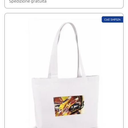
Spedizione gratuita
tuoi clienti.
Cod: SHP324