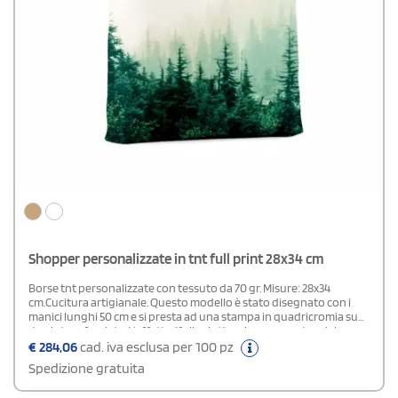
Shopper personalizzate in tnt full print 28x34 cm
Borse tnt personalizzate con tessuto da 70 gr. Misure: 28x34
cm.Cucitura artigianale. Questo modello è stato disegnato con i
manici lunghi 50 cm e si presta ad una stampa in quadricromia su
due intere facciate. L'effetto "full print" assicura un potenziale
pubblicitario molto grande a queste shopper che puoi regalare
€
284,06
cad. iva esclusa per 100 pz
durante eventi promozionali.
Spedizione gratuita