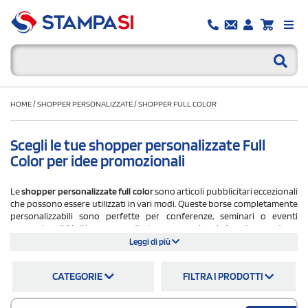
HOME
/
SHOPPER PERSONALIZZATE
/
SHOPPER FULL COLOR
Scegli le tue shopper personalizzate Full
Color per idee promozionali
Le
shopper personalizzate full color
sono articoli pubblicitari eccezionali
che possono essere utilizzati in vari modi. Queste borse completamente
personalizzabili sono perfette per conferenze, seminari o eventi
promozionali. Ma il loro campo d'azione promozionale è molto grande.
Leggi di più
Hai un negozio di oggetti turistici e vuoi vendere delle shopper in
cotone personalizzate con il monumento cittadino più importante? Su
CATEGORIE
FILTRA I PRODOTTI
StampaSi puoi optare per la full print sulle due facciate. La tua agenzia di
viaggi offre un pacchetto regalo con mappe e libri? Confezionalo in una
shopper tnt con l'immagine iconica della meta vacanziera prescelta.