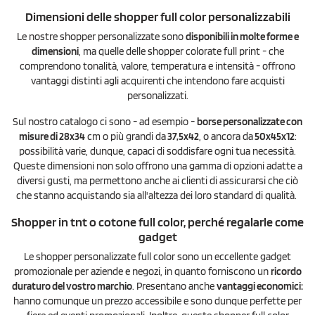
Dimensioni delle shopper full color personalizzabili
Le nostre shopper personalizzate sono
disponibili in molte forme e
dimensioni
, ma quelle delle shopper colorate full print - che
comprendono tonalità, valore, temperatura e intensità - offrono
vantaggi distinti agli acquirenti che intendono fare acquisti
personalizzati.
Sul nostro catalogo ci sono - ad esempio -
borse personalizzate con
misure di 28x34
cm o più grandi da
37,5x42
, o ancora da
50x45x12
:
possibilità varie, dunque, capaci di soddisfare ogni tua necessità.
Queste dimensioni non solo offrono una gamma di opzioni adatte a
diversi gusti, ma permettono anche ai clienti di assicurarsi che ciò
che stanno acquistando sia all'altezza dei loro standard di qualità.
Shopper in tnt o cotone full color, perché regalarle come
gadget
Le shopper personalizzate full color sono un eccellente gadget
promozionale per aziende e negozi, in quanto forniscono un
ricordo
duraturo del vostro marchio
. Presentano anche
vantaggi economici:
hanno comunque un prezzo accessibile e sono dunque perfette per