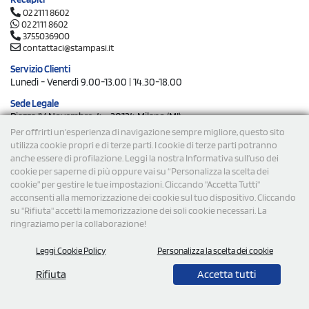
02 2111 8602
02 2111 8602
3755036900
contattaci@stampasi.it
Servizio Clienti
Lunedì - Venerdì 9.00-13.00 | 14.30-18.00
Sede Legale
Piazza IV Novembre, 4 - 20124 Milano (MI)
Per offrirti un'esperienza di navigazione sempre migliore, questo sito
StampaSi s.r.l.
utilizza cookie propri e di terze parti. I cookie di terze parti potranno
P.Iva/C.F. 09734470967
anche essere di profilazione. Leggi la nostra Informativa sull’uso dei
N° Rea MI-2110632
cookie per saperne di più oppure vai su “Personalizza la scelta dei
Capitale Sociale € 250.000 i.v.
cookie” per gestire le tue impostazioni. Cliccando "Accetta Tutti"
acconsenti alla memorizzazione dei cookie sul tuo dispositivo. Cliccando
Stampasi è il leader in Italia nella vendita di gadget e
su "Rifiuta" accetti la memorizzazione dei soli cookie necessari. La
abbigliamento aziendale personalizzato, con più di 25.000 clienti
ringraziamo per la collaborazione!
e oltre 2.500 recensioni positive ottenute.
Leggi Cookie Policy
Personalizza la scelta dei cookie
Rifiuta
Accetta tutti