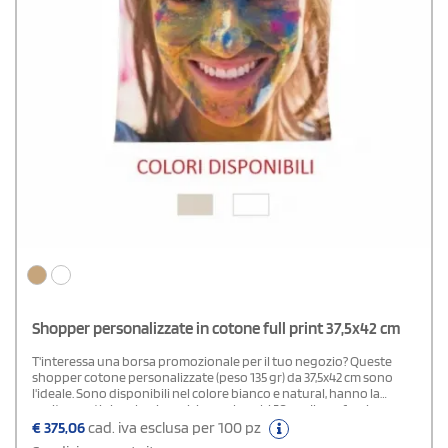
Shopper personalizzate in cotone full print 37,5x42 cm
T'interessa una borsa promozionale per il tuo negozio? Queste
shopper cotone personalizzate (peso 135 gr) da 37,5x42 cm sono
l'ideale. Sono disponibili nel colore bianco e natural, hanno la
cucitura artigianale e i manici sono lunghi 50 cm. Il suo fascino
promozionale è rappresentato dalla personalizzazione in
€
375,06
cad. iva esclusa per 100 pz
quadricromia su due intere facciate. Sono perfette da regalare ai