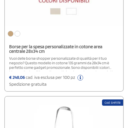
Borse per la spesa personalizzate in cotone area
centrale 28x34 cm
Vuoi delle borse shopper personalizzate di qualità per il tuo
negozio? Questo modello in cotone 135 grammi da 28x34 cm è
perfetto come gadget promozionale. Sono disponibili i colori
bianco e "natural". La cucitura artigianale rende questo prodotto
prezioso nell'estetica. I manici sono lunghi 50 cm. La
€
248,06
cad. iva esclusa per 100 pz
personalizzazione possibile è in quadricromia su area predefinita
Spedizione gratuita
(20 X 10 cm) su un lato.Si prega di indicare in fase di ordine se la
shopper deve essere bianca o natural.
Cod: SHP318