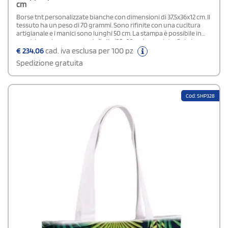
cm
Borse tnt personalizzate bianche con dimensioni di 37,5x36x12 cm. Il
tessuto ha un peso di 70 grammi. Sono rifinite con una cucitura
artigianale e i manici sono lunghi 50 cm. La stampa è possibile in
quadricromia su area predefinita (20x20 cm) su un lato. Sobrie
nell'estetica e pratiche nell'uso sono ideali da sfruttare come
€
234,06
cad. iva esclusa per 100 pz
gadget promozionale per negozi.
Spedizione gratuita
Cod: SHP328