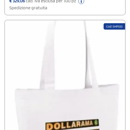
€
329,06
cad. iva esclusa per 100 pz
tuo negozio.
Spedizione gratuita
Cod: SHP333