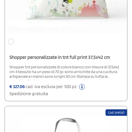
Shopper personalizzate in tnt full print 37,5x42 cm
Shopper tnt personalizzate di colore bianco con misure di 37,5x42
cm. Il tessuto ha un peso di 70 gr, sono arricchite da una cucitura
artigianale e i manici sono lunghi 50 cm. Stampa su tutta la
superficie. Se t'interessa una borsa capace di dare un'immagine
nitida al tuo logo aziendale, questo modello ha tutto per essere un
€
327,06
cad. iva esclusa per 100 pz
gagdet pubblicitario perfetto.
Spedizione gratuita
Cod: SHP331