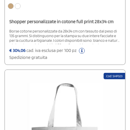
Shopper personalizzate in cotone full print 28x34 cm
Borse cotone personalizzate da 28x34 cm con tessuto dal peso di
135 grammi. Si distinguono per la stampa su due intere facciate e
per la cucitura artigianale. I colori disponibili sono: bianco e natural
e la lunghezza dei manici è di 50 cm. Se cerchi un gdget
promozionale fantasioso e gradito per il tuo negozio, queste
€
304,06
cad. iva esclusa per 100 pz
shopper full print rispondono ai tuoi desideri.
Spedizione gratuita
Cod: SHP323