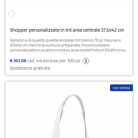
Shopper personalizzate in tnt area centrale 37,5x42 cm
Semplici e di qualità, queste shopper tnt bianco 70 gr misurano
37,5x42 cm. Hanno la cucitura artigianale. Possono essere
personalizzate in quadricromia su area predefinita di 20x20 cm su
di un lato. I manici sono lunghi 50 cm. Lo stile sobrio e l'ampia area
stampabile le rendono borse molto richieste dalle aziende per
€
341,06
cad. iva esclusa per 100 pz
creare gadget promozionali da regalare ai clienti.
Spedizione gratuita
Cod: SHP332