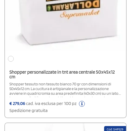
Shopper personalizzate in tnt area centrale 50x45x12
cm
Shopper tessuto non tessuto bianco 70 gr con dimensioni di
50x45x12 cm. La cucitura è artigianale e la personalizzazione
avviene in quadricromia su area predefinita (40x30 cm) su un lato.
La sua peculiarità sono i manici lunghi un metro che rendono
questo modello apprezzato e dal design trendy, perfetto per una
€
279,06
cad. iva esclusa per 100 pz
clientela giovane e dinamica.
Spedizione gratuita
Cod: SHP329