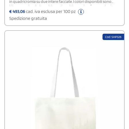
in quadricromia su due intere facciate. I colori disponibili sono
bianco e natural e i manici sono lunghi un metro. Sono gadget
pubblicitari ideali per un evento promozionale per negozi di regali.
€
493,06
cad. iva esclusa per 100 pz
Spedizione gratuita
Cod: SHP326