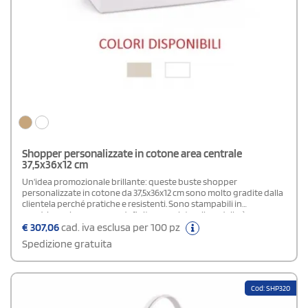
Shopper personalizzate in cotone area centrale
37,5x36x12 cm
Un'idea promozionale brillante: queste buste shopper
personalizzate in cotone da 37,5x36x12 cm sono molto gradite dalla
clientela perché pratiche e resistenti. Sono stampabili in
quadricromia su area predefinita su un lato e il modello è
disponibile in bianco o colore naturale. La cucitura è artigianale e i
€
307,06
cad. iva esclusa per 100 pz
manici soono lunghi 50 cm.
Spedizione gratuita
Cod: SHP320