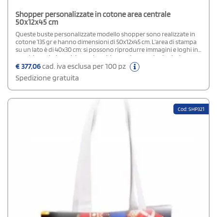
Shopper personalizzate in cotone area centrale
50x12x45 cm
Queste buste personalizzate modello shopper sono realizzate in
cotone 135 gr e hanno dimensioni di 50x12x45 cm. L'area di stampa
su un lato è di 40x30 cm: si possono riprodurre immagini e loghi in
quadricromia. I manici sono lunghi un metro, mentre i colori
disponibili sono bianco e natural. Sono arricchite dalla cucitura
€
377,06
cad. iva esclusa per 100 pz
artigianale. Sono ideali come gadget per negozi o aziende.
Spedizione gratuita
Cod: SHP321