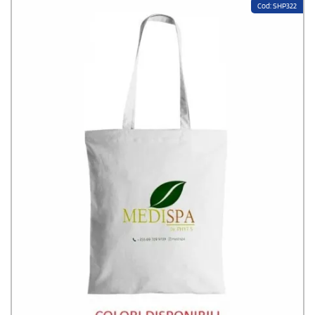
Cod: SHP322
StampaSi offre una
stampa dalla risoluzione eccellente
in virtù di
tecniche efficaci, macchinari d'ultima generazione e personale esperto e
capace di rendere il lavoro di elevato livello. Contattaci: il
nostro servizio
assistenza è qualificato
e ti seguirà in ogni fase del tuo ordine. I prezzi
sono competitivi e la spedizione gratuita.