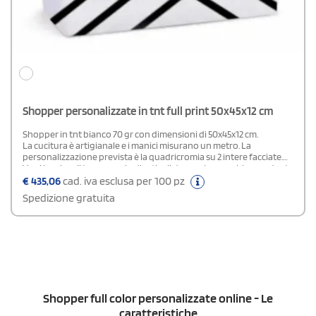
Shopper personalizzate in tnt full print 50x45x12 cm
Shopper in tnt bianco 70 gr con dimensioni di 50x45x12 cm.
La cucitura è artigianale e i manici misurano un metro. La
personalizzazione prevista è la quadricromia su 2 intere facciate.
Vuoi lanciare il tuo negozio di articoli da regalo e cerchi un gadget
promozionale per l'inaugurazione? Queste borse comode e
€
435,06
cad. iva esclusa per 100 pz
robuste sono il massimo.
Spedizione gratuita
Shopper full color personalizzate online - Le
caratteristiche