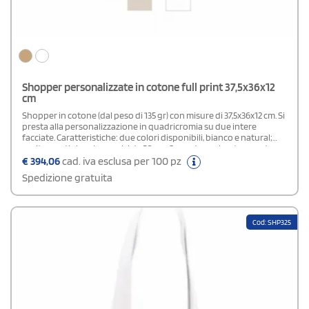
Shopper personalizzate in cotone full print 37,5x36x12
cm
Shopper in cotone (dal peso di 135 gr) con misure di 37,5x36x12 cm. Si
presta alla personalizzazione in quadricromia su due intere
facciate. Caratteristiche: due colori disponibili, bianco e natural;
cucitura artigianale; manici da 50 cm. Comode e robuste, queste
borse rappresentano un'ottima opzione per gadget promozionali
€
394,06
cad. iva esclusa per 100 pz
festivi.
Spedizione gratuita
Cod: SHP325