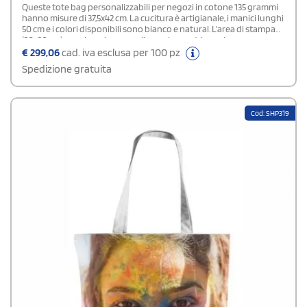
Queste tote bag personalizzabili per negozi in cotone 135 grammi
hanno misure di 37,5x42 cm. La cucitura è artigianale, i manici lunghi
50 cm e i colori disponibili sono bianco e natural. L'area di stampa
(20x20 cm) su cui puoi personalizzare la quadricromia su area
predefinita su un lato. Una borsa utile e pratica perfetta da
€
299,06
cad. iva esclusa per 100 pz
sfruttare come gadget promozionale per i clienti.
Spedizione gratuita
Cod: SHP319