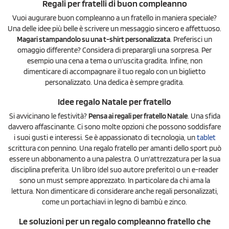
Regali per fratelli di buon compleanno
Vuoi augurare buon compleanno a un fratello in maniera speciale?
Una delle idee più belle è scrivere un messaggio sincero e affettuoso.
Magari stampandolo su una t-shirt personalizzata
. Preferisci un
omaggio differente? Considera di preparargli una sorpresa. Per
esempio una cena a tema o un'uscita gradita. Infine, non
dimenticare di accompagnare il tuo regalo con un biglietto
personalizzato. Una dedica è sempre gradita.
Idee regalo Natale per fratello
Si avvicinano le festività?
Pensa ai regali per fratello Natale
. Una sfida
davvero affascinante. Ci sono molte opzioni che possono soddisfare
i suoi gusti e interessi. Se è appassionato di tecnologia, un
tablet
scrittura con pennino. Una regalo fratello per amanti dello sport può
essere un abbonamento a una palestra. O un'attrezzatura per la sua
disciplina preferita. Un libro (del suo autore preferito) o un e-reader
sono un must sempre apprezzato. In particolare da chi ama la
lettura. Non dimenticare di considerare anche regali personalizzati,
come un portachiavi in legno di bambù e zinco.
Le soluzioni per un regalo compleanno fratello che