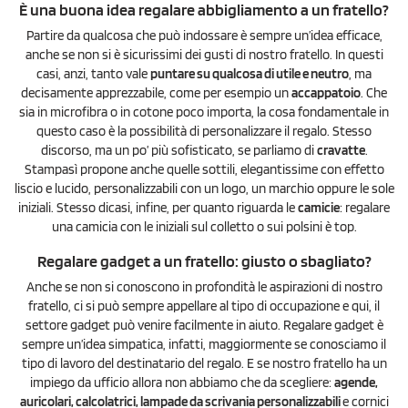
È una buona idea regalare abbigliamento a un fratello?
Partire da qualcosa che può indossare è sempre un’idea efficace,
anche se non si è sicurissimi dei gusti di nostro fratello. In questi
casi, anzi, tanto vale
puntare su qualcosa di utile e neutro
, ma
decisamente apprezzabile, come per esempio un
accappatoio
. Che
sia in microfibra o in cotone poco importa, la cosa fondamentale in
questo caso è la possibilità di personalizzare il regalo. Stesso
discorso, ma un po’ più sofisticato, se parliamo di
cravatte
.
Stampasì propone anche quelle sottili, elegantissime con effetto
liscio e lucido, personalizzabili con un logo, un marchio oppure le sole
iniziali. Stesso dicasi, infine, per quanto riguarda le
camicie
: regalare
una camicia con le iniziali sul colletto o sui polsini è top.
Regalare gadget a un fratello: giusto o sbagliato?
Anche se non si conoscono in profondità le aspirazioni di nostro
fratello, ci si può sempre appellare al tipo di occupazione e qui, il
settore gadget può venire facilmente in aiuto. Regalare gadget è
sempre un’idea simpatica, infatti, maggiormente se conosciamo il
tipo di lavoro del destinatario del regalo. E se nostro fratello ha un
impiego da ufficio allora non abbiamo che da scegliere:
agende,
auricolari, calcolatrici, lampade da scrivania personalizzabili
e cornici