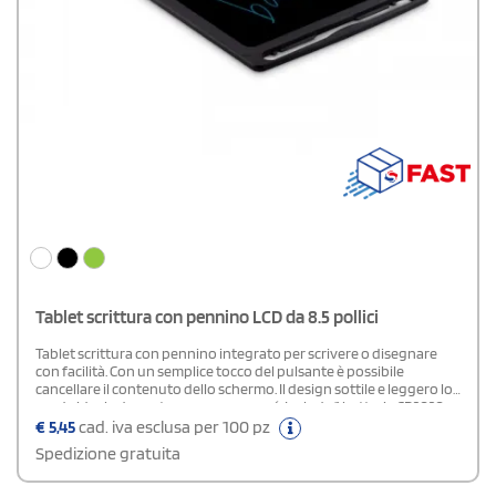
Tablet scrittura con pennino LCD da 8.5 pollici
Tablet scrittura con pennino integrato per scrivere o disegnare
con facilità. Con un semplice tocco del pulsante è possibile
cancellare il contenuto dello schermo. Il design sottile e leggero lo
rende ideale da portare sempre con sé. Include 1 batteria CR2020
per un utilizzo immediato.
€
5,45
cad. iva esclusa per 100 pz
Spedizione gratuita