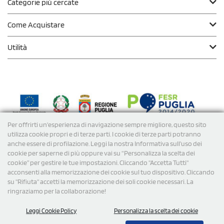
Categorie più cercate
Come Acquistare
Utilità
Per offrirti un'esperienza di navigazione sempre migliore, questo sito
Modalità di
Pagamento
utilizza cookie propri e di terze parti. I cookie di terze parti potranno
anche essere di profilazione. Leggi la nostra Informativa sull’uso dei
cookie per saperne di più oppure vai su “Personalizza la scelta dei
Spedizioni
cookie” per gestire le tue impostazioni. Cliccando "Accetta Tutti"
acconsenti alla memorizzazione dei cookie sul tuo dispositivo. Cliccando
su "Rifiuta" accetti la memorizzazione dei soli cookie necessari. La
ringraziamo per la collaborazione!
Leggi Cookie Policy
Personalizza la scelta dei cookie