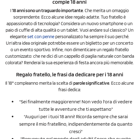
compie 18 anni
I
18 anni sono un traguardo importante
. Che merita un omaggio
sorprendente. Ecco alcune idee regalo adatte. Tuo fratello è
appassionato di tecnologia? Considera un nuovo smartphone o un
paio di cuffie di alta qualità o un tablet. Vuoi andare sul classico? Un
elegante
set con penne
personalizzato ha sempre il suo perché.
Un'altra idea originale potrebbe essere un biglietto per un concerto
o un evento sportivo. Infine, non dimenticare un regalo fratello
customizzato: che ne dici di un cappello di paglia naturale con banda
colorata? Renderai la sua esperienza di festa ancora più memorabile.
Regalo fratello, le frasi da dedicare per i 18 anni
Il 18° compleanno merita la scelta di
parole significative
. Ecco alcune
frasi dedica:
"Sei finalmente maggiorenne! Non vedo l'ora di vedere
tutte le avventure che ti aspettano"
"Auguri per i tuoi 18 anni! Ricorda sempre che sarai
sempre il mio fratellino, indipendentemente da quanto
cresci"
"Benvenuto nel mondo degli adulti! Spero che questo