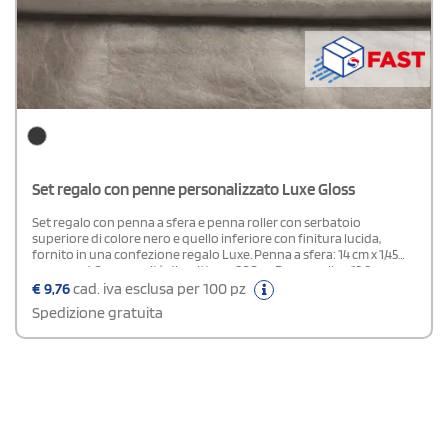
Set regalo con penne personalizzato Luxe Gloss
Set regalo con penna a sfera e penna roller con serbatoio
superiore di colore nero e quello inferiore con finitura lucida,
fornito in una confezione regalo Luxe. Penna a sfera: 14 cm x 1,45
cm, peso: 40 g, capacità di scrittura: 800 m. Penna roller: 13,8 cm x
1,45 cm, peso: 54 g, capacità di scrittura: 400 m.Refill: Nero
€
9,76
cad. iva esclusa per 100 pz
Spedizione gratuita