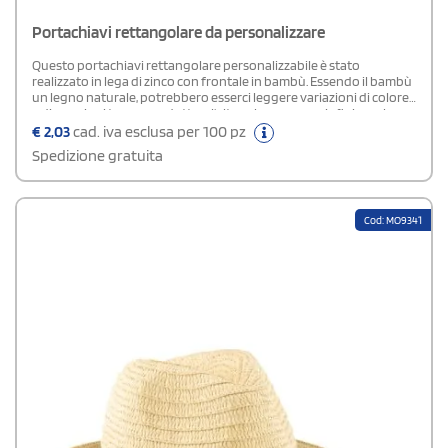
Portachiavi rettangolare da personalizzare
Questo portachiavi rettangolare personalizzabile è stato
realizzato in lega di zinco con frontale in bambù. Essendo il bambù
un legno naturale, potrebbero esserci leggere variazioni di colore
e dimensioni tra un prodotto e l'altro, che possono influire sul
risultato conclusivo della personalizzazione. Questo gadget ha un
€
2,03
cad. iva esclusa per 100 pz
alto potenziale promozionale e può essere regalato durante
Spedizione gratuita
eventi o fiere.
Cod: MO9341