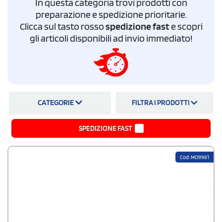
In questa categoria trovi prodotti con
in un’altra nazione. Sì, possiamo sbirciare cosa posta sui suoi social
network, ma alla fine siamo sicuri di fargli il regalo giusto?
preparazione e spedizione prioritarie.
Clicca sul tasto rosso
spedizione fast
e scopri
gli articoli disponibili ad invio immediato!
CATEGORIE
FILTRA I PRODOTTI
SPEDIZIONE FAST
Cod: MO9961