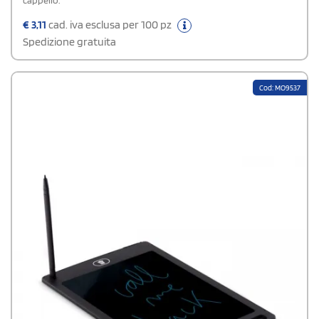
cappello.
€
3,11
cad. iva esclusa per 100 pz
Spedizione gratuita
Cod: MO9537