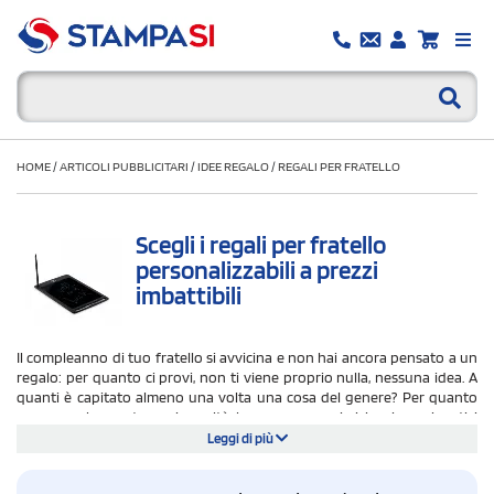
HOME
/
ARTICOLI PUBBLICITARI
/
IDEE REGALO
/
REGALI PER FRATELLO
Scegli i regali per fratello
personalizzabili a prezzi
imbattibili
Il compleanno di tuo fratello si avvicina e non hai ancora pensato a un
regalo: per quanto ci provi, non ti viene proprio nulla, nessuna idea. A
quanti è capitato almeno una volta una cosa del genere? Per quanto
possa sembrare strano, in realtà, le persone a noi vicine, i conviventi, i
parenti, sono quelle di cui maggiormente ignoriamo desideri e abitudini.
Leggi di più
La cosa si complica poi se vogliamo fare un regalo a un fratello che non
vive più con noi, se risiede magari da tempo in un’altra città o addirittura