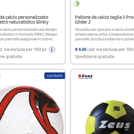
da calcio personalizzato
Pallone da calcio taglia 3 Pro
etrò naturalistico Slinky
Glider 2
 calcio personalizzato dal design
Studiato per giocare a calcio a live
ralistico in formato FIFA 5. Design
amatoriale su erba. Composizione 
on pannelli esagonali in colore
pannelli, struttura interna in polie
 pannelli pentagonali in colore
strati, cucito a mano. Morbido al t
Confezionato in un sacchetto
maggior comfort, rivestimento es
. iva esclusa per 100 pz
€
6,85
cad. iva esclusa per 10
e.
brillante in PVC. Per bambini 5-6 an
ne gratuita
Spedizione gratuita
Cod: PA876