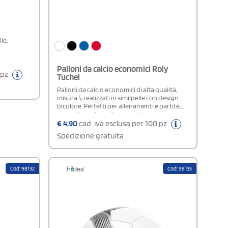
le.
Palloni da calcio economici Roly
 pz
Tuchel
Palloni da calcio economici di alta qualità,
misura 5, realizzati in similpelle con design
bicolore. Perfetti per allenamenti e partite,
senza rinunciare alla convenienza.
€
4,90
cad. iva esclusa per 100 pz
Spedizione gratuita
Cod: 98132
Cod: 98135