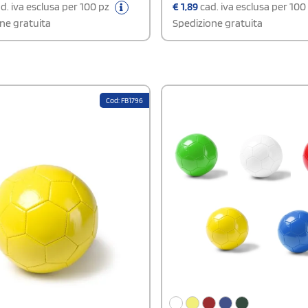
indispensabile per squadre, pales
d. iva esclusa per 100 pz
€
1,89
cad. iva esclusa per 100
o associazioni sportive.
ne gratuita
Spedizione gratuita
Cod: FB1796