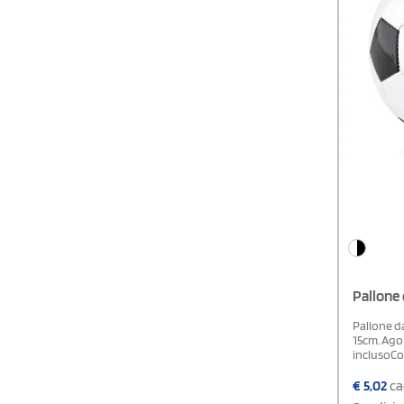
Pallone 
Pallone da
15cm. Ago
inclusoC
€
5,02
ca