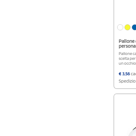
Pallone 
personal
Pallone ca
scelta per
un occhio 
€
3,56
cad
Spedizio