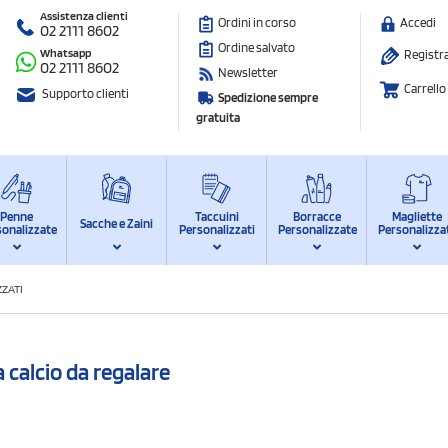
Assistenza clienti
Ordini in corso
Accedi
02 2111 8602
Ordine salvato
Whatsapp
Registra
02 2111 8602
Newsletter
Carrello
Supporto clienti
Spedizione sempre
gratuita
Penne
Taccuini
Borracce
Magliette
Sacche e Zaini
sonalizzate
Personalizzati
Personalizzate
Personalizza
ZATI
a calcio da regalare