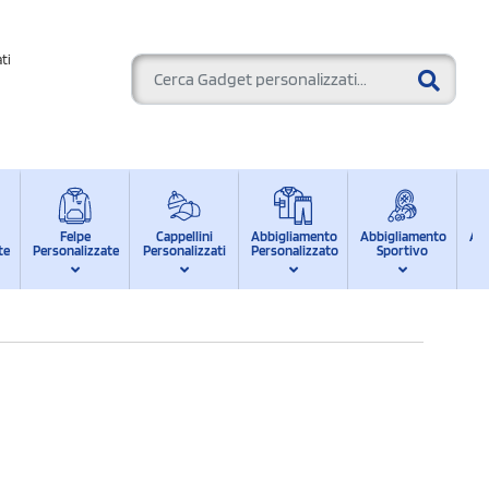
ti
Felpe
Cappellini
Abbigliamento
Abbigliamento
Ab
te
Personalizzate
Personalizzati
Personalizzato
Sportivo
d