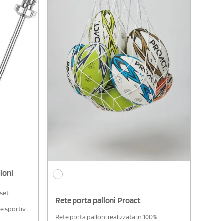
lloni
 set
Rete porta palloni Proact
e sportive.
essorio
Rete porta palloni realizzata in 100%