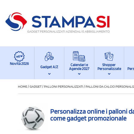
GADGET PERSONALIZZATI AZIENDALI E ABBIGLIAMENTO
Novità 2026
Calendari e
Shopper
Gadget A/Z
Agende 2027
Personalizzate
Per
HOME
/
GADGET
/
PALLONI PERSONALIZZATI
/
PALLONI DA CALCIO PERSONALIZ
Personalizza online i palloni d
come gadget promozionale