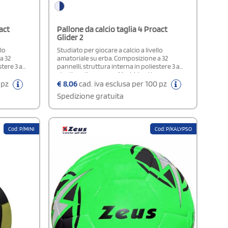
act
Pallone da calcio taglia 4 Proact
Glider 2
llo
Studiato per giocare a calcio a livello
a 32
amatoriale su erba. Composizione a 32
stere 3 a
pannelli, struttura interna in poliestere 3 a
occo per un
strati, cucito a mano. Morbido al tocco per un
terno
maggior comfort, rivestimento esterno
0 pz
€
8,06
cad. iva esclusa per 100 pz
ni.
brillante in PVC. Per bambini dai 7 ai 12 anni
Spedizione gratuita
Cod: P/MINI
Cod: P/KALYPSO