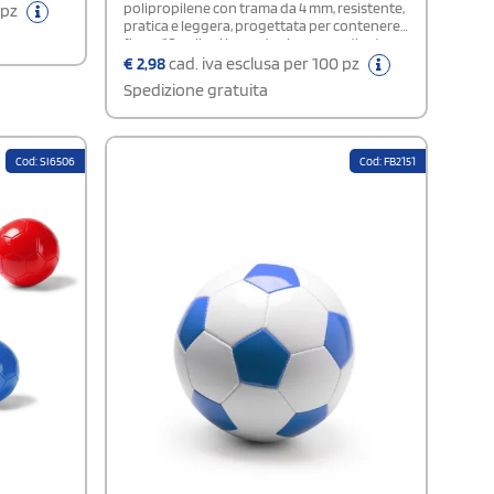
tre
polipropilene con trama da 4 mm, resistente,
 pz
pratica e leggera, progettata per contenere
fino a 10 palloni in modo sicuro e ordinato,
ideale per allenamenti, trasferte e attività di
€
2,98
cad. iva esclusa per 100 pz
club e squadre sportive grazie alla sua
Spedizione gratuita
elevata capacità e facilità di trasporto
Cod: SI6506
Cod: FB2151