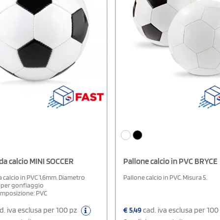
da calcio MINI SOCCER
Pallone calcio in PVC BRYCE
 calcio in PVC 1,6mm. Diametro
Pallone calcio in PVC. Misura 5.
 per gonfiaggio
omposizione: PVC
d. iva esclusa per 100 pz
€
5,49
cad. iva esclusa per 100