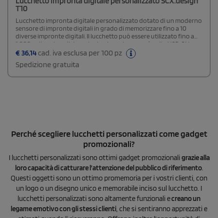
Lucchetto impronta digitale personalizzato SCX.design
T10
Lucchetto impronta digitale personalizzato dotato di un moderno
sensore di impronte digitali in grado di memorizzare fino a 10
diverse impronte digitali. Il lucchetto può essere utilizzato fino a
1.000 volte prima di doverlo ricaricare. Ingresso/uscita USB: 5 V -
100 mA/3,7 V - 150 ?A. Dimensione: 28 x 60 x 15 mm. Tempo di ricarica:
€
36,14
cad. iva esclusa per 100 pz
3 ore. Vengono forniti in una confezione regalo con chiusura
Spedizione gratuita
magnetica, realizzata in carta riciclata.
Perché scegliere lucchetti personalizzati come gadget
promozionali?
I lucchetti personalizzati sono ottimi gadget promozionali
grazie alla
loro capacità di catturare l'attenzione del pubblico di riferimento
.
Questi oggetti sono un ottimo promemoria per i vostri clienti, con
un logo o un disegno unico e memorabile inciso sul lucchetto. I
lucchetti personalizzati sono altamente funzionali e
creano un
legame emotivo con gli stessi clienti
, che si sentiranno apprezzati e