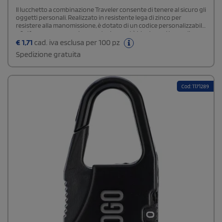
Il lucchetto a combinazione Traveler consente di tenere al sicuro gli
oggetti personali. Realizzato in resistente lega di zinco per
resistere alla manomissione, è dotato di un codice personalizzabile
a 3 cifre per una maggiore protezione ed è ideale per i bagagli a
mano, le valigie e gli zaini.
€
1,71
cad. iva esclusa per 100 pz
Spedizione gratuita
Cod: 1171289