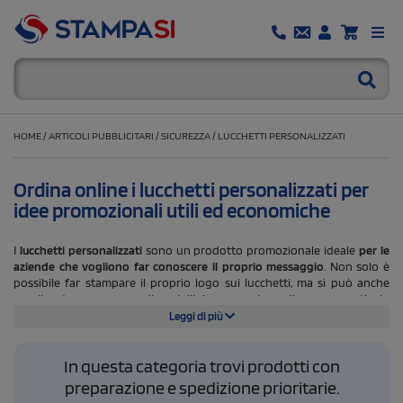
HOME
/
ARTICOLI PUBBLICITARI
/
SICUREZZA
/
LUCCHETTI PERSONALIZZATI
Ordina online i lucchetti personalizzati per
idee promozionali utili ed economiche
I
lucchetti personalizzati
sono un prodotto promozionale ideale
per le
aziende che vogliono far conoscere il proprio messaggio
. Non solo è
possibile far stampare il proprio logo sui lucchetti, ma si può anche
scegliere tra una gamma di modelli che consentono di creare un articolo
unico che rispecchia perfettamente il proprio marchio. Inoltre,
questi
Leggi di più
lucchetti sono molto convenienti e riutilizzabili,
il che significa che il
vostro messaggio resterà impresso a chi lo riceverà. Inoltre, i lucchetti
In questa categoria trovi prodotti con
personalizzati sono dei gesti premurosi, perfetti per rivolgersi ai clienti o
ai dipendenti in occasioni speciali.
La personalizzazione avviene con le
preparazione e spedizione prioritarie.
tecniche di stampa più adatte all’articolo scelto
.