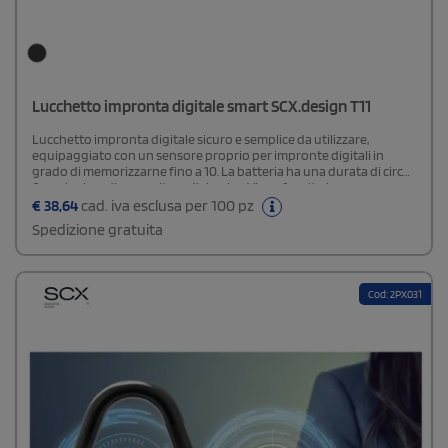
Lucchetto impronta digitale smart SCX.design T11
Lucchetto impronta digitale sicuro e semplice da utilizzare,
equipaggiato con un sensore proprio per impronte digitali in
grado di memorizzarne fino a 10. La batteria ha una durata di circa
6 mesi prima di necessitare di ricarica. Viene fornito in una
confezione regalo realizzata in cartone riciclato (10,8 x 6,9 x 2,9 cm).
€
38,64
cad. iva esclusa per 100 pz
Spedizione gratuita
Cod: 2PX031