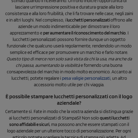
stimati quando li riceveranno. Offrono inoltre l'opportunità di
lasciare un'impressione positiva e duratura grazie alla loro
consistenza e alla loro fruibilità, che li fa trovare nelle case, negli zaini
e in altri luoghi. Nel complesso, i
lucchetti personalizzati
offrono alle
aziende un modo indimenticabile per dimostrare il loro
apprezzamento e
per aumentare il riconoscimento del marchio
. I
lucchetti personalizzati possono fornire dunque un oggetto
funzionale che qualcuno userà regolarmente, rendendolo un modo
semplice ed efficace per promuovere un marchio e farlo notare.
Questo tipo di merce non solo sarà vista da chi la usa, ma anche da
chi passa, aumentando la visibilità
e fornendo una buona
consapevolezza del marchio in modo molto economico. Accanto ai
lucchetti, potete regalare i
pesa valigie personalizzati
, un altro
accessorio molto utile per chi viaggia.
È possibile stampare lucchetti personalizzati con il logo
aziendale?
Certamente sì. Fate in modo che la vostra azienda si distingua grazie
ai lucchetti personalizzati di StampaSì! Non solo
questi lucchetti
sono affidabili e sicuri,
ma possono anche essere stampati con il
logo aziendale per un ulteriore tocco di personalizzazione. Per ogni
articolo potrete scegliere la tecnica di stampa più adatta. Ad