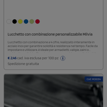
Lucchetto con combinazione personalizzabile Milvia
Lucchetto con combinazione a 4 cifre, realizzato interamente in
acciaio inox per garantire solidità e resistenza nel tempo. Facile da
impostare e utilizzare, è ideale per armadietti, valigie, zaini o
ambienti condivisi, offrendo sicurezza senza bisogno di chiavi. Un
accessorio compatto e affidabile, utile anche come gadget
€
2,46
cad. iva esclusa per 100 pz
personalizzabile.
Spedizione gratuita
Cod: MO8354