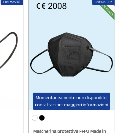
Cod: MAS101
Cod: MAS107
con la pelle.Lavabile a 30° fino a 70
0
lavaggi.Disponibili nelle taglie Adulto e
AL 5%*Per
Bambino.Cucitura centraleConfezionate
tuare
singolarmenteComposizione: Poliestere e
 ordini
Polipropilene (3 veli da 120 gr/mq
re questo
ciascuno) PRODOTTO CON IVA AGEVOLATA AL
fferenti
5%*Per usufruire dell'IVA agevolata,
l'IVA.
effettuare l'ordine solo di questo
articolo.Per ordini composti da due o più
articoli oltre questo prodotto, effettuare
due ordini differenti per usufruire
dell'agevolazione dell'IVA.
Momentaneamente non disponibile,
contattaci per maggiori informazioni
Mascherina protettiva FFP2 Made in