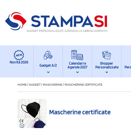
GADGET PERSONALIZZATI AZIENDALI E ABBIGLIAMENTO
Novità 2026
Calendari e
Shopper
Gadget A/Z
Agende 2027
Personalizzate
Per
HOME
/
GADGET
/
MASCHERINE
/
MASCHERINE CERTIFICATE
Mascherine certificate