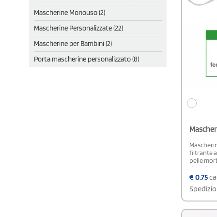
Mascherine Monouso (2)
Mascherine Personalizzate (22)
Mascherine per Bambini (2)
Porta mascherine personalizzato (8)
Mascher
Mascherin
filtrante a
pelle mor
singolarm
95%Confor
€
0,75
ca
149:2001+
Spedizio
coprimasc
personali
FFP2!PRO
5%*Per usu