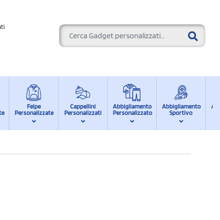
ti
Felpe
Cappellini
Abbigliamento
Abbigliamento
Ab
te
Personalizzate
Personalizzati
Personalizzato
Sportivo
d