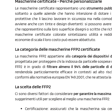
Mascherine certificate - Perché personalizzarle
Le mascherine certificate rappresentano uno
strumento pubbli
soltanto a quelle aziende che hanno intenzione di dotare i
protettive che li lascino lavorare in sicurezza ma nella comodi
avviene anche con tinte e design divertenti: si possono avere i
che rappresentino sulla loro superficie disegni o scritte che ric
mascherine certificate colorate sintetizzano utilità e redd
economie di scala il loro costo può essere abbattuto.
La categoria delle mascherine FFP2 certificate
La mascherina FFP2 appartiene alla
categoria dei dispositivi d
progettata per proteggere chi la indossa da particelle sospese nel
FFP2 è in grado di
filtrare almeno il 94% delle particelle di
rendendola particolarmente efficace in contesti ad alto ris
conformi alla normativa europea EN 149:2001, che ne attesta la qu
La scelta delle FFP2
Ci sono diversi fattori da considerare
per garantire la massima
suggerimenti utili per scegliere al meglio una mascherina FFP2:
Certificazione: assicurati che la mascherina sia c