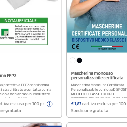
Mascherina monouso
ina FFP2
personalizzabile certificata
a protettiva FFP2 con sistema
Mascherina Monouso Certificata
 5 strati. Strato a contatto con la
Personalizzabile con logoDISPOSI
bido e non abrasivo. Imbustate
MEDICO DI CLASSE 1 DI TIPO
enteCapacità filtraggio >
IICERTIFICATEMONOUSO - IMBUST
me alla norma UNI EN
SINGOLARMENTEPRODOTTO IN IT
d. iva esclusa per 100 pz
€
1,87
cad. iva esclusa per 100
A1:2009Potresti abbinare il
classe I - Tipo II secondo EN 14683: 
ne gratuita
Spedizione gratuita
herina personalizzato per rendere
norma tecnica UNI EN ISO 10993-
zzate le mascherine
1:2018Prodotto 100% made in Italy
DOTTO CON IVA AGEVOLATA AL
sterileLe mascherine sono realizzat
fruire dell'IVA agevolata,
strati di dimensione 10x18 cm e pe