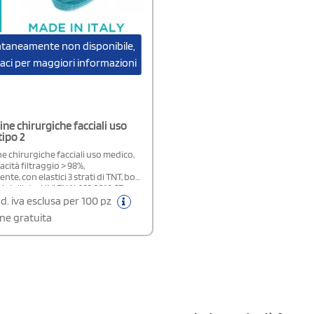
aneamente non disponibile,
aci per maggiori informazioni
ne chirurgiche facciali uso
ipo 2
e chirurgiche facciali uso medico,
pacità filtraggio > 98%,
nte, con elastici 3 strati di TNT, box
i sigillato, UNI EN 14683:2019 CE,
ITALY.PRODOTTO CON IVA
d. iva esclusa per 100 pz
 AL 5%*Per usufruire dell'IVA
ne gratuita
 effettuare l'ordine solo di questo
er ordini composti da due o più
ltre questo prodotto, effettuare
 differenti per usufruire
lazione dell'IVA.