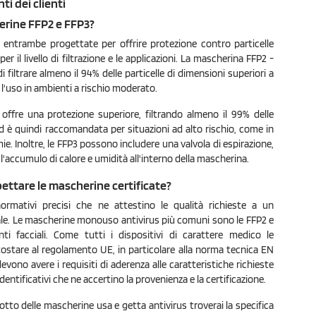
i dei clienti
erine FFP2 e FFP3?
entrambe progettate per offrire protezione contro particelle
er il livello di filtrazione e le applicazioni. La mascherina FFP2 -
filtrare almeno il 94% delle particelle di dimensioni superiori a
l'uso in ambienti a rischio moderato.
 offre una protezione superiore, filtrando almeno il 99% delle
, ed è quindi raccomandata per situazioni ad alto rischio, come in
e. Inoltre, le FFP3 possono includere una valvola di espirazione,
e l'accumulo di calore e umidità all'interno della mascherina.
ettare le mascherine certificate?
ormativi precisi che ne attestino le qualità richieste a un
uale. Le mascherine monouso antivirus più comuni sono le FFP2 e
ti facciali. Come tutti i dispositivi di carattere medico le
stare al regolamento UE, in particolare alla norma tecnica EN
vono avere i requisiti di aderenza alle caratteristiche richieste
ntificativi che ne accertino la provenienza e la certificazione.
otto delle mascherine usa e getta antivirus troverai la specifica