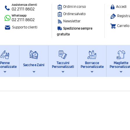
Assistenza clienti
Ordini in corso
Accedi
02 2111 8602
Ordine salvato
Whatsapp
Registra
02 2111 8602
Newsletter
Carrello
Supporto clienti
Spedizione sempre
gratuita
Penne
Taccuini
Borracce
Magliette
Sacche e Zaini
sonalizzate
Personalizzati
Personalizzate
Personalizza