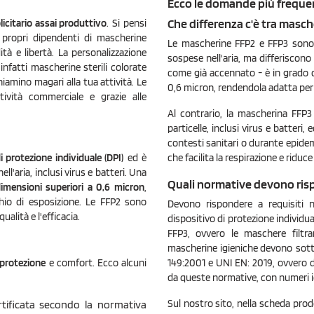
Ecco le domande più frequent
Che differenza c'è tra masch
citario assai produttivo
. Si pensi
 propri dipendenti di mascherine
Le mascherine FFP2 e FFP3 sono 
tà e libertà. La personalizzazione
sospese nell'aria, ma differiscono p
nfatti mascherine sterili colorate
come già accennato - è in grado di 
hiamino magari alla tua attività. Le
0,6 micron, rendendola adatta per 
itività commerciale e grazie alle
Al contrario, la mascherina FFP3
particelle, inclusi virus e batteri
contesti sanitari o durante epidemi
i protezione individuale (DPI)
ed è
che facilita la respirazione e riduc
l'aria, inclusi virus e batteri. Una
Quali normative devono risp
 dimensioni superiori a 0,6 micron
,
chio di esposizione. Le FFP2 sono
Devono rispondere a requisiti n
alità e l'efficacia.
dispositivo di protezione individ
FFP3, ovvero le maschere filtran
mascherine igieniche
devono sotto
 protezione
e comfort. Ecco alcuni
149:2001 e UNI EN: 2019, ovvero de
da queste normative, con numeri ide
Sul nostro sito, nella scheda prod
ertificata secondo la normativa