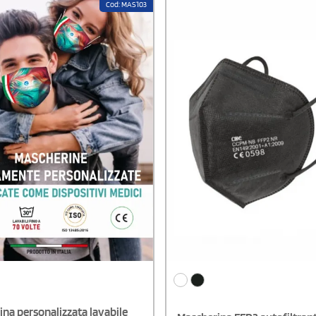
Cod: MAS103
 l'ordine solo di questo
totale 120 gr/mqStringinaso
er ordini composti da due o più
conformabileArea di stampa: 18x1
ltre questo prodotto, effettuare
cmPRODOTTO CON IVA AGEVOLATA 
 differenti per usufruire
usufruire dell'IVA agevolata, effet
lazione dell'IVA.
l'ordine solo di questo articolo.Per
composti da due o più articoli olt
prodotto, effettuare due ordini di
per usufruire dell'agevolazione del
na personalizzata lavabile