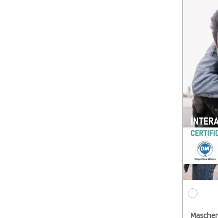
effettuare
articolo.P
articoli o
due ordini
dell'agevo
Mascheri