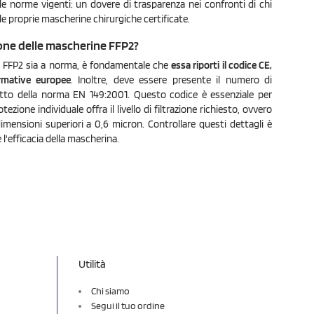
lle norme vigenti: un dovere di trasparenza nei confronti di chi
le proprie mascherine chirurgiche certificate.
zione delle mascherine FFP2?
a FFP2 sia a norma, è fondamentale che
essa riporti il codice CE,
ormative europee
. Inoltre, deve essere presente il numero di
spetto della norma EN 149:2001. Questo codice è essenziale per
tezione individuale offra il livello di filtrazione richiesto, ovvero
dimensioni superiori a 0,6 micron. Controllare questi dettagli è
e l'efficacia della mascherina.
Utilità
Chi siamo
Segui il tuo ordine