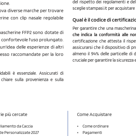
del rispetto dei regolamenti e de
zione.
sceglie stampasi.it per acquistare 
Prova diverse marche per trovare
rine con clip nasale regolabile
Qual è il codice di certifica
Per garantire che una mascherin
 mascherine FFP2 sono dotate di
che indica la conformità alle n
ù confortevole l'uso prolungato.
certificazione che attesta il ri
un'idea delle esperienze di altri
assicurarsi che il dispositivo di pro
almeno il 94% delle particelle di 
pesso raccomandate per la loro
cruciale per garantire la sicurezza 
abili è essenziale. Assicurati di
 chiare sulla provenienza e sulla
ie più cercate
Come Acquistare
liamento da Caccia
Come ordinare
e Personalizzate 2027
Pagamenti