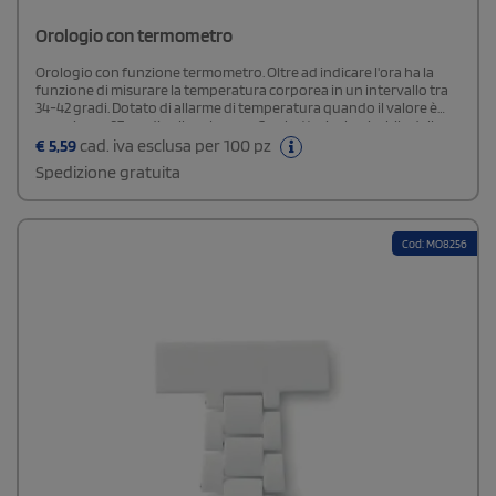
Orologio con termometro
Orologio con funzione termometro. Oltre ad indicare l'ora ha la
funzione di misurare la temperatura corporea in un intervallo tra
34-42 gradi. Dotato di allarme di temperatura quando il valore è
superiore a 37 gradi sullo schermo. Con batteria ricaricabile dalla
grande autonomia di funzionamento (fino a 30 giorni), ricaricabile
€
5,59
cad. iva esclusa per 100 pz
tramite cavo USB (incluso).Orologio in TPU con schermo LED da
Spedizione gratuita
0,96 pollici integrato.Ottimo per l'uso quotidiano
Cod: MO8256