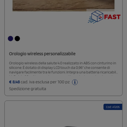
Orologio wireless personalizzabile
Orologio wireless della salute 4.0 realizzato in ABS con cinturino in
silicone. È dotato di display LCD touch da 0,96'' che consente di
navigare facilmente tra le funzioni. Integra una batteria ricaricabile
Li-Pol da 90 mAh, pensata per garantire un’autonomia adeguata
all’uso giornaliero. Per sfruttare tutte le sue funzionalità è
€
8,48
cad. iva esclusa per 100 pz
necessario collegarlo all’app gratuita Fitpro, compatibile con
Spedizione gratuita
dispositivi iOS e Android.
Cod: A1205