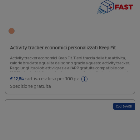
Activity tracker economici personalizzati Keep Fit
Activity tracker economici Keep Fit. Tieni traccia delle tue attivita,
calorie bruciate e qualita del sonno grazie a questo activity tracker.
Raggiungi i tuoi obiettivi grazie all'APP gratuita compatibile con
iOS 7.1 e Android 4.3 e versioni successive. Controlla i tuoi progressi
direttamente sullo schermo OLED del bracciale. Il perfetto
€
12,84
cad. iva esclusa per 100 pz
compagno per una vita migliore e pi· sana. Autonomia in stand by
Spedizione gratuita
di 5 giorni con una carica.
Cod: 24408