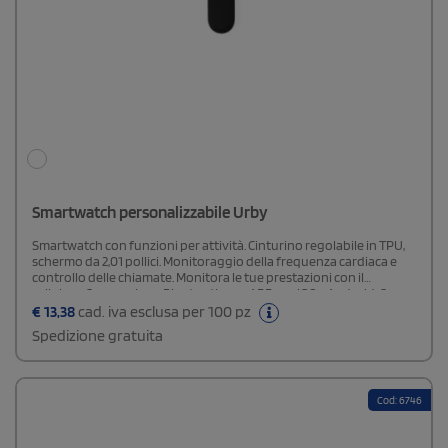
Smartwatch personalizzabile Urby
Smartwatch con funzioni per attività. Cinturino regolabile in TPU,
schermo da 2,01 pollici. Monitoraggio della frequenza cardiaca e
controllo delle chiamate. Monitora le tue prestazioni con il
cellulare. Connessione Bluetooth con APP per iOS e Android. Cavo
di ricarica magnetico incluso. Confezione di design. Dimensioni: cm
€
13,38
cad. iva esclusa per 100 pz
27x1,2x3,9
Spedizione gratuita
Cod: 6746