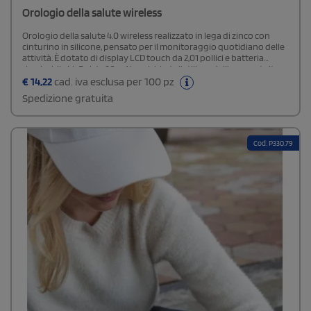
Orologio della salute wireless
Orologio della salute 4.0 wireless realizzato in lega di zinco con
cinturino in silicone, pensato per il monitoraggio quotidiano delle
attività. È dotato di display LCD touch da 2,01 pollici e batteria
ricaricabile Li-Pol da 90 mAh, e richiede l’utilizzo dell’app gratuita
Fitpro, disponibile per dispositivi iOS e Android.
€
14,22
cad. iva esclusa per 100 pz
Spedizione gratuita
Cod: P330.79