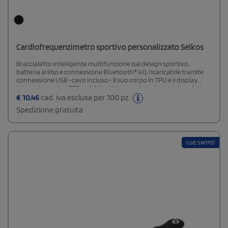
Cardiofrequenzimetro sportivo personalizzato Selkos
Braccialetto intelligente multifunzione dal design sportivo,
batteria al litio e connessione Bluetooth® 4.0, ricaricabile tramite
connessione USB -cavo incluso-. Il suo corpo in TPU e il display
integrato a colori TFT da 0,96 pollici lo rendono il gadget perfetto
per tutti i tipi di sport, tempo libero e attività quotidiane. APP
€
10,46
cad. iva esclusa per 100 pz
disponibile per iOS e Android. Con monitoraggio della frequenza
Spedizione gratuita
cardiaca e della pressione sanguigna e una moltitudine di funzioni.
Confezionato in una scatola dal design accattivante.
Cod: SW1701