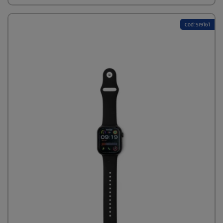
7 giorni di autonomia, il display touch screen da 0,96" e la
resistenza all'acqua IPX7 lo rendono l'accessorio ideale per ogni
sportivo.
Cod: SI9161