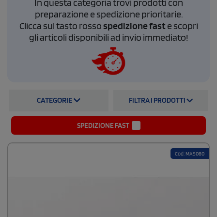
In questa categoria trovi prodotti con
o molto pratici ma dal costo sempre competitivo. Personalizzare gli
orologi sarà molto semplice, scegli il modello, allega il file di stampa e
preparazione e spedizione prioritarie.
riceverai la bozza grafica da confermare e noi procederemo alla
Clicca sul tasto rosso
spedizione fast
e scopri
personalizzazione del tuo orologio.
gli articoli disponibili ad invio immediato!
CATEGORIE
FILTRA I PRODOTTI
SPEDIZIONE FAST
Cod: MAS080