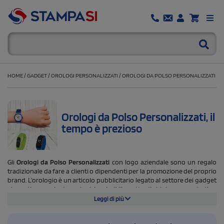
HOME
/
GADGET
/
OROLOGI PERSONALIZZATI
/
OROLOGI DA POLSO PERSONALIZZATI
Orologi da Polso Personalizzati, il
tempo è prezioso
Gli
Orologi da Polso Personalizzati
con logo aziendale sono un regalo
tradizionale da fare a clienti o dipendenti per la promozione del proprio
brand. L'orologio è un articolo pubblicitario legato al settore dei gadget
eleganti ma anche tecnologici, quindi l'impatto di chi riceve questo tipo
di regalo è molto positivo. Personalizzare con logo gli orologi darà
Leggi di più
maggiore visibilità al brand aziendale. Nel nostro catalogo prodotti
troverai orologi analogici, multifunzione o
smartwatch
. Regali particolari