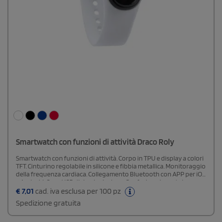
Smartwatch con funzioni di attività Draco Roly
Smartwatch con funzioni di attività. Corpo in TPU e display a colori
TFT. Cinturino regolabile in silicone e fibbia metallica. Monitoraggio
della frequenza cardiaca. Collegamento Bluetooth con APP per iOS
e Android. Cavo USB di ricarica incluso. Confezione in scatola
design.
€
7,01
cad. iva esclusa per 100 pz
Spedizione gratuita