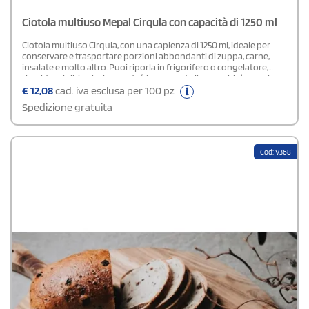
Ciotola multiuso Mepal Cirqula con capacità di 1250 ml
Ciotola multiuso Cirqula, con una capienza di 1250 ml, ideale per
conservare e trasportare porzioni abbondanti di zuppa, carne,
insalate e molto altro. Puoi riporla in frigorifero o congelatore,
riscaldare i cibi nel microonde (rimuovendo il coperchio) e servire
direttamente in tavola. Realizzata in materiale infrangibile, la
€
12,08
cad. iva esclusa per 100 pz
ciotola Cirqula di Mepal è dotata di una finestrella trasparente sul
Spedizione gratuita
coperchio che permette di vedere facilmente il contenuto.
L'innovativo coperchio flessibile è ermetico e a prova di perdite,
mantenendo gli alimenti freschi più a lungo e facilitando il
trasporto. Inoltre, le ciotole sono impilabili per una facile
Cod: V368
conservazione. Senza BPA, sono adatte per frigorifero,
congelatore, microonde e lavastoviglie, e resistono fino a 110°C.