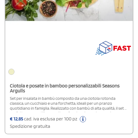
Ciotola e posate in bamboo personalizzabili Seasons
Argulls
Set per insalata in bambù composto da una ciotola rotonda
classica, un cucchiaio e una forchetta, ideali per un pranzo
quotidiano in famiglia. Realizzato con bambù di alta qualità, il set è
perfetto per un utilizzo pratico e funzionale, aggiungendo un
tocco naturale alla tua tavola. Il bambù utilizzato è proveniente da
€
12,85
cad. iva esclusa per 100 pz
fonti ecosostenibili, rispettando elevati standard ambientali.
Spedizione gratuita