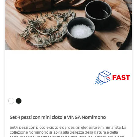
Set 4 pezzi con mini ciotole VINGA Nomimono
Set 4 pezzi con piccole ciotole dal design elegante e minimalista. La
collezione Nomimono si ispira alla bellezza della natura e della