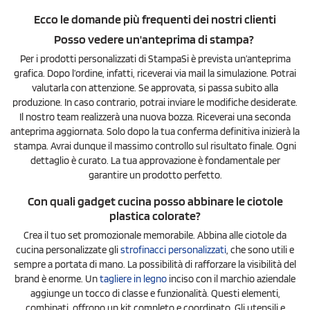
Ecco le domande più frequenti dei nostri clienti
Posso vedere un'anteprima di stampa?
Per i prodotti personalizzati di StampaSi è prevista un’anteprima
grafica. Dopo l’ordine, infatti, riceverai via mail la simulazione. Potrai
valutarla con attenzione. Se approvata, si passa subito alla
produzione. In caso contrario, potrai inviare le modifiche desiderate.
Il nostro team realizzerà una nuova bozza. Riceverai una seconda
anteprima aggiornata. Solo dopo la tua conferma definitiva inizierà la
stampa. Avrai dunque il massimo controllo sul risultato finale. Ogni
dettaglio è curato. La tua approvazione è fondamentale per
garantire un prodotto perfetto.
Con quali gadget cucina posso abbinare le ciotole
plastica colorate?
Crea il tuo set promozionale memorabile. Abbina alle ciotole da
cucina personalizzate gli
strofinacci personalizzati
, che sono utili e
sempre a portata di mano. La possibilità di rafforzare la visibilità del
brand è enorme. Un
tagliere in legno
inciso con il marchio aziendale
aggiunge un tocco di classe e funzionalità. Questi elementi,
combinati, offrono un kit completo e coordinato. Gli utensili e