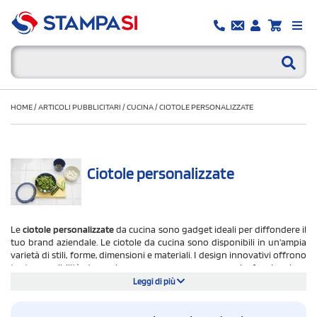
HOME
/
ARTICOLI PUBBLICITARI
/
CUCINA
/
CIOTOLE PERSONALIZZATE
Ciotole personalizzate
Le
ciotole personalizzate
da cucina sono gadget ideali per diffondere il
tuo brand aziendale. Le ciotole da cucina sono disponibili in un'ampia
varietà di stili, forme, dimensioni e materiali. I design innovativi offrono
tante possibilità da esplorare per creare un omaggio funzionale e
originale. Con una ciotola personalizzata da cucina a portata di mano, è
Leggi di più
possibile servire cibo e bevande senza problemi durante le occasioni
speciali o una normale cena con la famiglia. Ma sono anche gadget