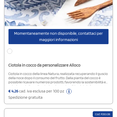
Momentaneamente non disponibile, contattaci per
maggiori informazioni
Ciotola in cocco da personalizzare Alloco
Ciotola in cocco della linea Natura, realizzata recuperando il guscio
della noce dopo il consumo del frutto. Dalla pianta del cocco è
possibile ricavare numerosi prodotti, favorendo la sostenibilità e
valorizzando l’uso di materie prime naturali. La ciotola è
confezionata in un’elegante scatola eco-design, ideale come dono
€
4,26
cad. iva esclusa per 100 pz
responsabile e attento all’ambiente.
Spedizione gratuita
Cod: P263.06