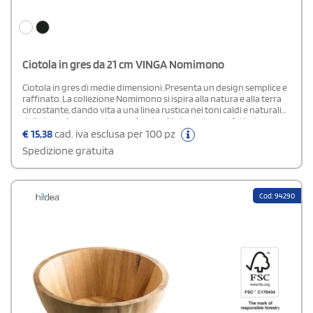
Ciotola in gres da 21 cm VINGA Nomimono
Ciotola in gres di medie dimensioni. Presenta un design semplice e
raffinato. La collezione Nomimono si ispira alla natura e alla terra
circostante, dando vita a una linea rustica nei toni caldi e naturali
della terra, in cui ogni pezzo è unico. Un incontro perfetto tra
l'estetica giapponese e quella scandinava, che fonde il rustico con
€
15,38
cad. iva esclusa per 100 pz
il moderno. Oggetti da collezionare, pensati per un servizio
Spedizione gratuita
quotidiano che stimola la creatività. Ogni articolo è realizzato a
mano, garantendo un carattere distintivo, e sottoposto a tre
passaggi di colla per ottenere la finitura perfetta. Facile da
mantenere, è lavabile in lavastoviglie e adatta al microonde.
Cod: 94290