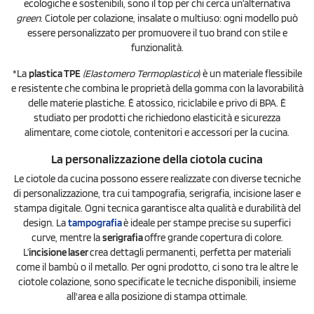
ecologiche e sostenibili, sono il top per chi cerca un’alternativa
green
. Ciotole per colazione, insalate o multiuso: ogni modello può
essere personalizzato per promuovere il tuo brand con stile e
funzionalità.
*La
plastica TPE
(Elastomero Termoplastico
) è un materiale flessibile
e resistente che combina le proprietà della gomma con la lavorabilità
delle materie plastiche. È atossico, riciclabile e privo di BPA. È
studiato per prodotti che richiedono elasticità e sicurezza
alimentare, come ciotole, contenitori e accessori per la cucina.
La personalizzazione della ciotola cucina
Le ciotole da cucina possono essere realizzate con diverse tecniche
di personalizzazione, tra cui tampografia, serigrafia, incisione laser e
stampa digitale. Ogni tecnica garantisce alta qualità e durabilità del
design. La
tampografia
è ideale per stampe precise su superfici
curve, mentre la
serigrafia
offre grande copertura di colore.
L’
incisione laser
crea dettagli permanenti, perfetta per materiali
come il bambù o il metallo. Per ogni prodotto, ci sono tra le altre le
ciotole colazione, sono specificate le tecniche disponibili, insieme
all'area e alla posizione di stampa ottimale.