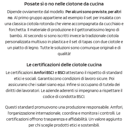
Posate sì o no nelle ciotone da cucina
Dipende ovviamente dal modello.
Per alcuni sono previste, per altri
no
. Al primo gruppo appartiene ad esempio il set per insalata con
una classica ciotola rotonda che viene accompagnata da cucchiaio e
forchetta. Il materiale di produzione è il gettonatissimo legno di
bambù. Al secondo si sono iscritti invece la tradizionale ciotola
personalizzata multiuso in plastica e il set di tapas con due ciotole e
un piatto di legno. Tutte le soluzioni sono comunque originali e di
qualità!
Le certificazioni delle ciotole cucina
Le certificazioni
Amfori BSCI
e
BSCI
attestano il rispetto di standard
etici e sociali. Garantiscono condizioni di lavoro sicure. Poi
assicurano che i salari siano equi. Infine si occupano di tutela dei
diritti dei lavoratori. Le aziende aderenti si impegnano a rispettare il
codice di condotta BSCI.
Questi standard promuovono una produzione responsabile. Amfori,
l’organizzazione internazionale, coordina e monitora i controlli. Le
certificazioni offrono trasparenza e affidabilità. Un valore aggiunto
per chi sceglie prodotti etici e sostenibili.