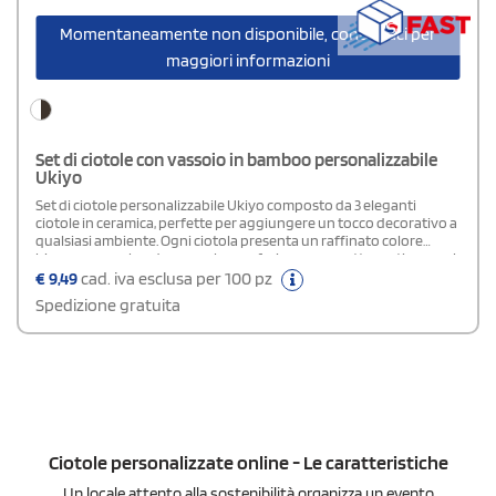
Momentaneamente non disponibile, contattaci per
maggiori informazioni
Set di ciotole con vassoio in bamboo personalizzabile
Ukiyo
Set di ciotole personalizzabile Ukiyo composto da 3 eleganti
ciotole in ceramica, perfette per aggiungere un tocco decorativo a
qualsiasi ambiente. Ogni ciotola presenta un raffinato colore
bianco con un bordo nero, che conferisce un aspetto rustico ma al
tempo stesso delicato ed elegante. Il design minimalista le rende
€
9,49
cad. iva esclusa per 100 pz
ideali per ambienti moderni e stilosi. Il set include anche un
Spedizione gratuita
elegante vassoio in bambù, perfetto per servire snack e patatine.
Le ciotole hanno un diametro di 13 cm e un'altezza di 8 cm.
Vengono confezionate in una raffinata scatola regalo in
cartoncino.
Ciotole personalizzate online - Le caratteristiche
Un locale attento alla sostenibilità organizza un evento