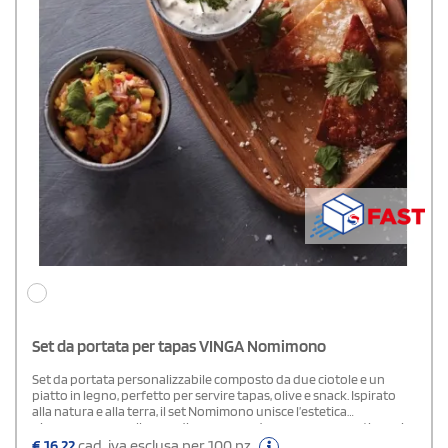
Set da portata per tapas VINGA Nomimono
Set da portata personalizzabile composto da due ciotole e un
piatto in legno, perfetto per servire tapas, olive e snack. Ispirato
alla natura e alla terra, il set Nomimono unisce l’estetica
giapponese a quella scandinava, creando una gamma rustica nei
toni naturali della terra, dove ogni pezzo è unico. Il design fonde il
€
16,22
cad. iva esclusa per 100 pz