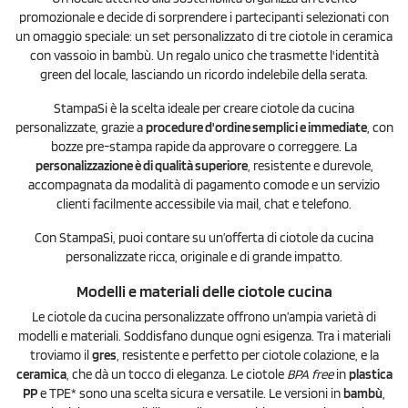
promozionale e decide di sorprendere i partecipanti selezionati con
un omaggio speciale: un set personalizzato di tre ciotole in ceramica
con vassoio in bambù. Un regalo unico che trasmette l'identità
green del locale, lasciando un ricordo indelebile della serata.
StampaSi è la scelta ideale per creare ciotole da cucina
personalizzate, grazie a
procedure d'ordine semplici e immediate
, con
bozze pre-stampa rapide da approvare o correggere. La
personalizzazione è di qualità superiore
, resistente e durevole,
accompagnata da modalità di pagamento comode e un servizio
clienti facilmente accessibile via mail, chat e telefono.
Con StampaSi, puoi contare su un’offerta di ciotole da cucina
personalizzate ricca, originale e di grande impatto.
Modelli e materiali delle ciotole cucina
Le ciotole da cucina personalizzate offrono un’ampia varietà di
modelli e materiali. Soddisfano dunque ogni esigenza. Tra i materiali
troviamo il
gres
, resistente e perfetto per ciotole colazione, e la
ceramica
, che dà un tocco di eleganza. Le ciotole
BPA free
in
plastica
PP
e TPE* sono una scelta sicura e versatile. Le versioni in
bambù
,