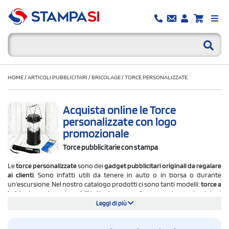
HOME
/
ARTICOLI PUBBLICITARI
/
BRICOLAGE
/
TORCE PERSONALIZZATE
Acquista online le Torce
personalizzate con logo
promozionale
Torce pubblicitarie con stampa
Le
torce personalizzate
sono dei
gadget pubblicitari originali da regalare
ai clienti
. Sono infatti utili da tenere in auto o in borsa o durante
un'escursione.
Nel nostro catalogo prodotti ci sono tanti modelli:
torce a
led, lanterne, torce tascabili tutte da personalizzare
con logo aziendale al
miglior prezzo del web. Se avete problemi, dubbi o curiosità non esitate a
Leggi di più
contattarci, vi aiuteremo ad ottenere il miglior risultato per un gadget
aziendale perfetto.