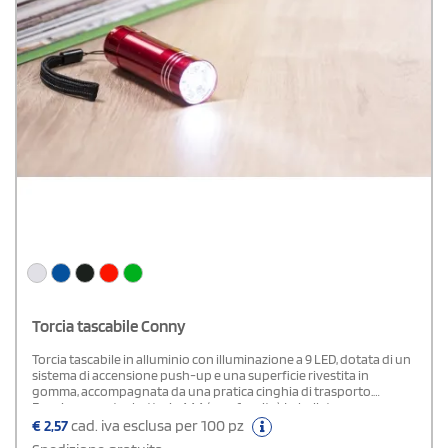
Torcia tascabile Conny
Torcia tascabile in alluminio con illuminazione a 9 LED, dotata di un
sistema di accensione push-up e una superficie rivestita in
gomma, accompagnata da una pratica cinghia di trasporto.
Funziona con tre batterie AAA (non fornite). Imballata
singolarmente in una elegante scatola argentata.
€
2,57
cad. iva esclusa per 100 pz