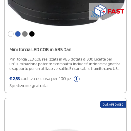
Mini torcia LED COB in ABS Dan
Mini torcia LED COB realizzata in ABS, dotata di 300 lucette per
un’illuminazione potente e compatta. Include funzione magnetica
e supporto per un utilizzo versatile. È ricaricabile tramite cavo USB
Type-C e offre tre modalità di illuminazione: alta, media e flash.
Viene confezionata singolarmente in un sacchetto di carta
€
2,53
cad. iva esclusa per 100 pz
marrone.
Spedizione gratuita
Cod: AP864096