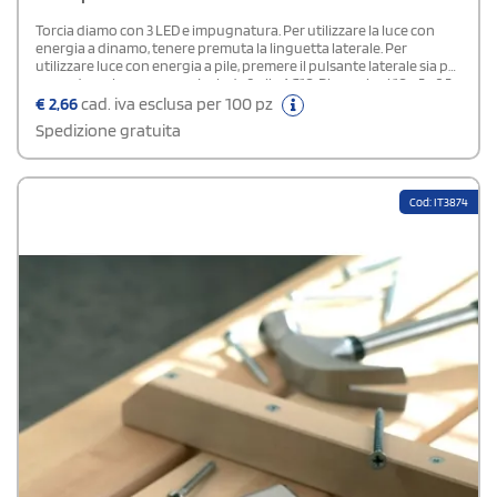
Torcia diamo con 3 LED e impugnatura. Per utilizzare la luce con
energia a dinamo, tenere premuta la linguetta laterale. Per
utilizzare luce con energia a pile, premere il pulsante laterale sia per
accendere che spegnere. Include 3 pile AG10. Dimensioni 10 x 5 x 2,5
cm.
€
2,66
cad. iva esclusa per 100 pz
Spedizione gratuita
Cod: IT3874