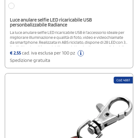
Luce anulare selfie LED ricaricabile USB
personbalizzabile Radiance
La luce anulare selfie LED ricaricabile USB è l’accessorio ideale per
migliorare illuminazione e qualità di foto, video e videochiamate
da smartphone. Realizzata in ABS riciclato, dispone di 28 LED con 3
livelli di luminosità regolabili per adattarsi a diverse condizioni di
luce. La batteria ricaricabile integrata da 150 mAh garantisce
€
2,55
cad. iva esclusa per 100 pz
praticità e utilizzo senza fili, mentre il cavo di ricarica USB incluso
Spedizione gratuita
permette una ricarica semplice e veloce. Compatta e leggera, è
perfetta per social media, streaming e utilizzo quotidiano.
Cod: 4861