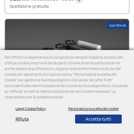
Spedizione gratuita
Cod: P514.04
Per offrirti un'esperienza di navigazione sempre migliore, questo sito
utilizza cookie propri e di terze parti. I cookie di terze parti potranno
anche essere di profilazione. Leggi la nostra Informativa sull’uso dei
cookie per saperne di più oppure vai su “Personalizza la scelta dei
cookie” per gestire le tue impostazioni. Cliccando "Accetta Tutti"
acconsenti alla memorizzazione dei cookie sul tuo dispositivo. Cliccando
su "Rifiuta" accetti la memorizzazione dei soli cookie necessari. La
ringraziamo per la collaborazione!
Leggi Cookie Policy
Personalizza la scelta dei cookie
Rifiuta
Accetta tutti
Torcia portachiavi Flash in alluminio riciclato RCS