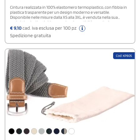
Cintura realizzata in 100% elastomero termoplastico, con fibbia in
plastica trasparente per un design moderno e versatile.
Disponibile nelle misure dalla XS alla 3XL, è venduta nella sua
scatola in plastica rigida, garantendo praticità e protezione
durante il trasporto. Perfetta per un look casual e stiloso
€
9,10
cad. iva esclusa per 100 pz
Spedizione gratuita
Cod: KP805