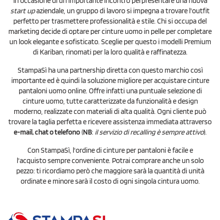
In occasione di un importante incontro perpresentare una nuova
start up
aziendale, un gruppo di lavoro si impegna a trovare l'outfit
perfetto per trasmettere professionalità e stile. Chi si occupa del
marketing decide di optare per cinture uomo in pelle per completare
un look elegante e sofisticato. Sceglie per questo i modelli Premium
di Kariban, rinomati per la loro qualità e raffinatezza.
StampaSì ha una partnership diretta con questo marchio così
importante ed è quindi la soluzione migliore per acquistare cinture
pantaloni uomo online. Offre infatti una puntuale selezione di
cinture uomo, tutte caratterizzate da funzionalità e design
moderno, realizzate con materiali di alta qualità. Ogni cliente può
trovare la taglia perfetta e ricevere assistenza immediata attraverso
e-mail, chat o telefono
(
NB
:
il servizio di recalling è sempre attivo
).
Con StampaSì, l'ordine di cinture per pantaloni è facile e
l'acquisto sempre conveniente. Potrai comprare anche un solo
pezzo: ti ricordiamo però che maggiore sarà la quantità di unità
ordinate e minore sarà il costo di ogni singola cintura uomo.