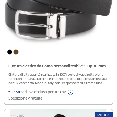
Cintura classica da uomo personalizzabile K-up 30 mm
Cintura di alta qualità realizzata in 100% pelle di vacchetta pieno
fiore con finitura all'anilina e interno in crosta di pelle scamosciata
nabuk vacchetta. Made in Italy, con un spessore di 30 mm e una
lunghezza totale di 125 cm, questa cintura è regolabile per
adattarsi dalle taglie XS a XXL, grazie alla fibbia staccabile che
€
32,58
cad. iva esclusa per 100 pz
permette di accorciarla facilmente. Viene fornita in una pratica
Spedizione gratuita
custodia di cotone, ideale per la personalizzazione. Eleganza e
versatilità per ogni occasione
Cod: PK820