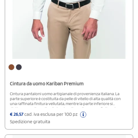
Cintura da uomo Kariban Premium
Cintura pantaloni uomo artigianale di provenienza italiana. La
parte superiore è costituita da pelle di vitello di alta qualità con
una raffinata finitura vellutata, mentre la parte inferiore si
distingue per l'uso di pelle bovina di eccellenza con finitura in
anilina. Presenta una struttura piatta con una larghezza di 3,25 cm
€
26,57
cad. iva esclusa per 100 pz
e viene offerta in quattro diverse misure. Completata da una fibbia
Spedizione gratuita
in metallo robusto, questa cintura è fornita in una elegante
custodia nera di cotone, ideale per la conservazione o come
raffinato regalo.