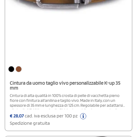
Cintura da uomo taglio vivo personalizzabile K-up 35
mm
Cintura di alta qualità in 100% crosta di pelle di vacchetta pieno
fiore con finitura all'anilina e taglio vivo. Made in Italy, con un
spessore di 35 mm e lunghezza di 125 cm. Regolabile per adattarsi
alle taglie XS-XXL grazie alla fibbia staccabile, che consente di
accorciarla facilmente. Fornita in una pratica custodia di cotone,
€
28,07
cad. iva esclusa per 100 pz
perfetta per la personalizzazione. Elegante, versatile e durevole, è
Spedizione gratuita
l'accessorio perfetto per ogni occasione