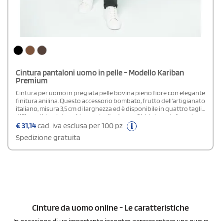
Cintura pantaloni uomo in pelle - Modello Kariban
Premium
Cintura per uomo in pregiata pelle bovina pieno fiore con elegante
finitura anilina. Questo accessorio bombato, frutto dell'artigianato
italiano, misura 3,5 cm di larghezza ed è disponibile in quattro taglie
differenti. La cintura è impreziosita da una fibbia in metallo e viene
consegnata in una dedicata custodia di cotone di colore nero,
€
31,14
cad. iva esclusa per 100 pz
perfetta per la protezione o come idea regalo.
Spedizione gratuita
Cinture da uomo online - Le caratteristiche