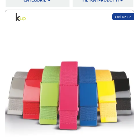
cintura nera in pelle è un
must-have
. Se sei uno stile trendy che ama
sperimentare con accessori di moda, le cinture più trendy con dettagli
unici possono aggiungere quel tocco di originalità al tuo abbigliamento.
Cod: KP802
Un gruppo di lavoro ha bisogno di una divisa completa. Le cinture
pantaloni uomo sono ideale per arricchire la proposta finale.
Su StampaSi, oltre a trovare una selezione interessante di
modelli
(con
fibbia in metallo ad esempio) e
materiali
(in pelle con finitura in velluto è
un'opzione molto originale!), beneficerai
di prezzi competitivi
,
spedizione gratuita e veloce, assistenza clienti professionale e
procedure d'ordine rapide e semplici. Non perdere l'opportunità di
aggiornare il tuo guardaroba con le nostre esclusive cinture per
pantaloni da uomo.