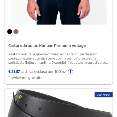
Cintura da uomo Kariban Premium vintage
Realizzate in Italia, queste cinture per pantaloni piatte sono
confezionate in autentica pelle bovina pieno fiore con una
sofisticata finitura in anilina. Disponibili in quattro misure diverse,
presentano una robusta fibbia in metallo. Vengono fornita in una
pratica custodia di cotone nero.
€
28,57
cad. iva esclusa per 100 pz
Spedizione gratuita
Cod: KP807