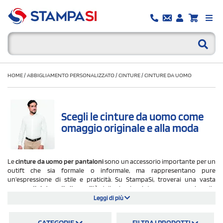
HOME
/
ABBIGLIAMENTO PERSONALIZZATO
/
CINTURE
/
CINTURE DA UOMO
Scegli le cinture da uomo come
omaggio originale e alla moda
Le
cinture da uomo per pantaloni
sono un accessorio importante per un
outift che sia formale o informale, ma rappresentano pure
un'espressione di stile e praticità. Su StampaSi, troverai una vasta
gamma di cinture di alta qualità
, dalla classica cintura nera uomo in pelle
ai modelli più moderni e innovativi.
Leggi di più
Perché comprare cinture per uomo? Se sei un uomo d'affari alla ricerca di
CATEGORIE
FILTRA I PRODOTTI
un tocco di eleganza per completare il tuo look professionale, una