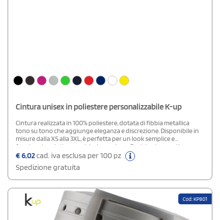
Cintura unisex in poliestere personalizzabile K-up
Cintura realizzata in 100% poliestere, dotata di fibbia metallica
tono su tono che aggiunge eleganza e discrezione. Disponibile in
misure dalla XS alla 3XL, è perfetta per un look semplice e
funzionale, adatta a qualsiasi occasione. Resistente e pratica,
completa il tuo outfit con stile
€
6,02
cad. iva esclusa per 100 pz
Spedizione gratuita
Cod: KP801